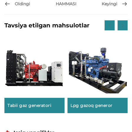
Oldingi
Keyingi
HAMMASI
Tavsiya etilgan mahsulotlar
Tabii gaz generatori
Lpg gazoq generor