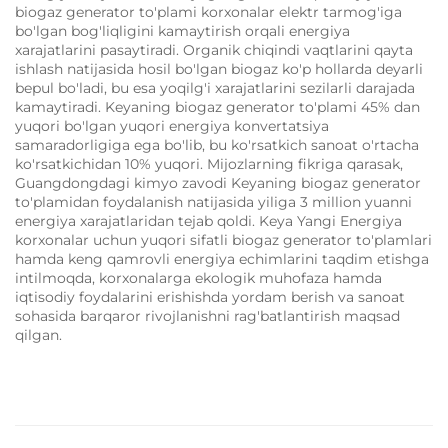
biogaz generator to'plami korxonalar elektr tarmog'iga
bo'lgan bog'liqligini kamaytirish orqali energiya
xarajatlarini pasaytiradi. Organik chiqindi vaqtlarini qayta
ishlash natijasida hosil bo'lgan biogaz ko'p hollarda deyarli
bepul bo'ladi, bu esa yoqilg'i xarajatlarini sezilarli darajada
kamaytiradi. Keyaning biogaz generator to'plami 45% dan
yuqori bo'lgan yuqori energiya konvertatsiya
samaradorligiga ega bo'lib, bu ko'rsatkich sanoat o'rtacha
ko'rsatkichidan 10% yuqori. Mijozlarning fikriga qarasak,
Guangdongdagi kimyo zavodi Keyaning biogaz generator
to'plamidan foydalanish natijasida yiliga 3 million yuanni
energiya xarajatlaridan tejab qoldi. Keya Yangi Energiya
korxonalar uchun yuqori sifatli biogaz generator to'plamlari
hamda keng qamrovli energiya echimlarini taqdim etishga
intilmoqda, korxonalarga ekologik muhofaza hamda
iqtisodiy foydalarini erishishda yordam berish va sanoat
sohasida barqaror rivojlanishni rag'batlantirish maqsad
qilgan.