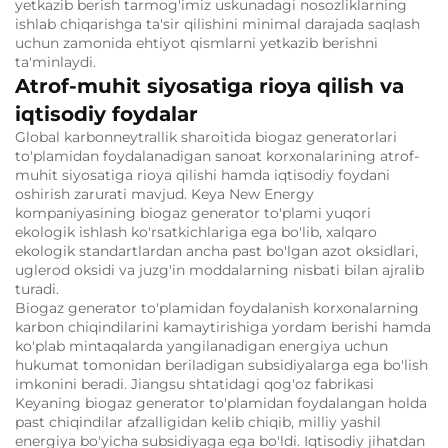
yetkazib berish tarmog'imiz uskunadagi nosozliklarning
ishlab chiqarishga ta'sir qilishini minimal darajada saqlash
uchun zamonida ehtiyot qismlarni yetkazib berishni
ta'minlaydi.
Atrof-muhit siyosatiga rioya qilish va
iqtisodiy foydalar
Global karbonneytrallik sharoitida biogaz generatorlari
to'plamidan foydalanadigan sanoat korxonalarining atrof-
muhit siyosatiga rioya qilishi hamda iqtisodiy foydani
oshirish zarurati mavjud. Keya New Energy
kompaniyasining biogaz generator to'plami yuqori
ekologik ishlash ko'rsatkichlariga ega bo'lib, xalqaro
ekologik standartlardan ancha past bo'lgan azot oksidlari,
uglerod oksidi va juzg'in moddalarning nisbati bilan ajralib
turadi.
Biogaz generator to'plamidan foydalanish korxonalarning
karbon chiqindilarini kamaytirishiga yordam berishi hamda
ko'plab mintaqalarda yangilanadigan energiya uchun
hukumat tomonidan beriladigan subsidiyalarga ega bo'lish
imkonini beradi. Jiangsu shtatidagi qog'oz fabrikasi
Keyaning biogaz generator to'plamidan foydalangan holda
past chiqindilar afzalligidan kelib chiqib, milliy yashil
energiya bo'yicha subsidiyaga ega bo'ldi. Iqtisodiy jihatdan