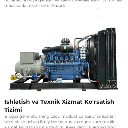
maqsadida tekshiruv o'tkazadi.
Ishlatish va Texnik Xizmat Ko'rsatish
Tizimi
Biogaz generatorining uzoq muddat barqaror ishlashini
ta'minlash uchun ilmiy boshqaruv va muntazam texnik
xizmat ko'rsatish juda muhim. Keya Yangi Energiyaning