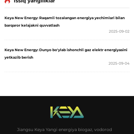
Issiq yangiliklar
Keya New Energy: Raqamli tozalangan energiya yechimlari bilan
barqaror kelajakni quvvatlash
2025-09-02
Keya New Energy: Dunyo bo'ylab ishonchli gaz elektr energiyasini
yetkazib berish
2025-09-04
Jiangsu Keya Yangi energiya biogaz, vodorod