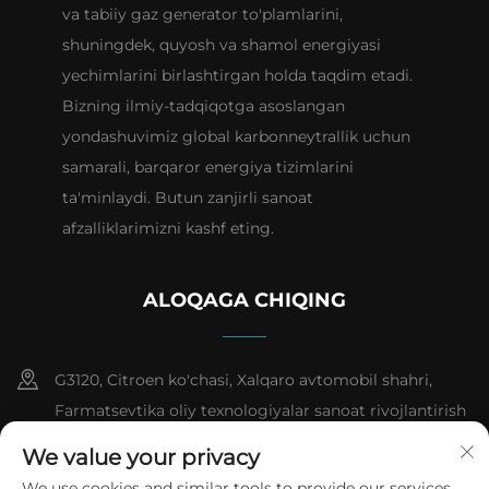
va tabiiy gaz generator to'plamlarini,
shuningdek, quyosh va shamol energiyasi
yechimlarini birlashtirgan holda taqdim etadi.
Bizning ilmiy-tadqiqotga asoslangan
yondashuvimiz global karbonneytrallik uchun
samarali, barqaror energiya tizimlarini
ta'minlaydi. Butun zanjirli sanoat
afzalliklarimizni kashf eting.
ALOQAGA CHIQING
G3120, Citroen ko'chasi, Xalqaro avtomobil shahri,
Farmatsevtika oliy texnologiyalar sanoat rivojlantirish
zonasi, Tayzhou shahri, Jyansu provinsiyasi, № 1,
We value your privacy
Shimoliy bino
We use cookies and similar tools to provide our services.