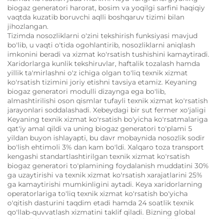
biogaz generatori harorat, bosim va yoqilgi sarfini haqiqiy
vaqtda kuzatib boruvchi aqlli boshqaruv tizimi bilan
jihozlangan.
Tizimda nosozliklarni o'zini tekshirish funksiyasi mavjud
bo'lib, u vaqti o'tida ogohlantirib, nosozliklarni aniqlash
imkonini beradi va xizmat ko'rsatish tushishini kamaytiradi.
Xaridorlarga kunlik tekshiruvlar, haftalik tozalash hamda
yillik ta'mirlashni o'z ichiga olgan to'liq texnik xizmat
ko'rsatish tizimini joriy etishni tavsiya etamiz. Keyaning
biogaz generatori modulli dizaynga ega bo'lib,
almashtirilishi oson qismlar tufayli texnik xizmat ko'rsatish
jarayonlari soddalashadi. Xebeydagi bir sut fermer xo'jaligi
Keyaning texnik xizmat ko'rsatish bo'yicha ko'rsatmalariga
qat'iy amal qildi va uning biogaz generatori to'plami 5
yildan buyon ishlayapti, bu davr mobaynida nosozlik sodir
bo'lish ehtimoli 3% dan kam bo'ldi. Xalqaro toza transport
kengashi standartlashtirilgan texnik xizmat ko'rsatish
biogaz generatori to'plamining foydalanish muddatini 30%
ga uzaytirishi va texnik xizmat ko'rsatish xarajatlarini 25%
ga kamaytirishi mumkinligini aytadi. Keya xaridorlarning
operatorlariga to'liq texnik xizmat ko'rsatish bo'yicha
o'qitish dasturini taqdim etadi hamda 24 soatlik texnik
qo'llab-quvvatlash xizmatini taklif qiladi. Bizning global