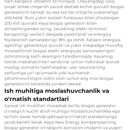
ham barqaror ishlashni ta'minlaydi. Chejiangdagi oziq-
ovqat ishlab chiqarish zavodi dastlab kichik quvvatli biogaz
generatorini tanladi, bu esa tez-tez ortiqcha yuklanishga
olib keldi. Buni yukni sozlash funksiyasi bilan jihozlangan
200 kVt quvvatli Keya biogaz generatori bilan
almashtirgandan so'ng, zavodning elektr ta'minoti
barqarorligi sezilarli darajada yaxshilandi va energiya
foydalanish samaradorligi 18% ga oshdi. Xalqaro energiya
agentligi generatsiya quvvati va yukni maqsadga muvofiq
moslashtirish biogaz elektr energiyasi samaradorligini
oshirishning kaliti ekanligini ta'kidlamoqda. Keyaning
texnik maslahatchilari xaridorlar uchun individual quvvat
mosligi xizmatini taklif etadilar, ular resurslarning
sarfiyotiga yo'l qo'ymaslik yoki kuchlanish
yetishmovchiligini oldini olish uchun eng mos biogaz
generatorini tanlashda yordam beradi.
Ish muhitiga moslashuvchanlik va
o'rnatish standartlari
Sanoat ish muhitlari murakkab bo'lib, biogaz generator
o'rnatgich kuchli atrof-muhitga moslashuvchanlikka ega
bo'lishi kerak hamda qattiqqina o'rnatish standartlariga
javob berishi kerak. Keya New Energy kompaniyasining
biogaz generator o'rnatgichi korrozion chidamli va yuqori