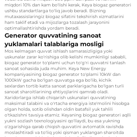
miqdori 10% dan kam bo'lishi kerak, Keya biogaz generatori
ushbu standartlarga to'liq javob beradi. Bizning
mutaxassislaringiz biogaz sifatini tekshirish xizmatlarini
ham taklif etadi va mijozlarga tozalash jarayonini
optimallashtirishda yordam beradi.
Generator quvvatining sanoat
yuklamalari talablariga mosligi
Mos kelmagan quvvat ishlash samarasizligiga yoki
uskunalar zarar ko'rishiga olib kelishi mumkinligi sababli,
biogaz generator to'plami uchun to'g'ri quvvatni tanlash
sanoat sohasida juda muhim. Keya New Energy
kompaniyasining biogaz generator to'plami 10kW dan
1000kW gacha bo'lgan quvvatga ega bo'lib, kichik
sexlardan tortib katta sanoat parklarigacha bo'lgan turli
sanoat sharoitlarining ehtiyojlarini qamrab oladi.
Xaridorlarga ishlab chiqarish uskunalari quvvatining
maksimal talabini va o'rtacha energiya iste'molini hisobga
olgan holda, sotib olishdan oldin batafsil yuk tahlili
o'tkazishni tavsiya etamiz. Keyaning biogaz generatori aqlli
yukni sozlash texnologiyasini qo'llaydi, bu esa yukning
o'zgarishiga qarab chiqish quvvatini avtomatik ravishda
moslashtiradi va to'liq yoki qisman yuklangan sharoitda