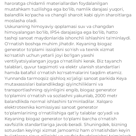
haroratga chidamli materiallardan foydalanilgan
mustahkam tuzilishga ega bo'lib, namlik darajasi yuqori,
balandlik ko'pacha va changli sharoit kabi qiyin sharoitlarga
moslasha oladi.
Uskunaning himoyaviy qoplamasi suv va changdan
himoyalangan bo'lib, IP54 darajasiga ega bo'lib, hatto
tashqi sanoat maydonlarida ishonchli ishlashini ta'minlaydi.
O'rnatish boshqa muhim jihatdir. Keyaning biogaz
generator to'plami issiqlikni so'rish va texnik xizmat
ko'rsatish uchun yetarli joyi bo'lgan yaxshi
ventilyatsiyalangan joyga o'rnatilishi kerak. Biz tayanch
talablari, quvur taqsimoti va elektr ulanish standartlari
hamda batafsil o'rnatish ko'rsatmalarini taqdim etamiz.
Yunnanda tarmoqsiz qishloq xo'jaligi sanoat parkida Keya
mutaxassislari balandlikdagi qiyinchiliklarni va
transportlashning qiyinligini engib, biogaz generator
to'plamini o'rnatish va sozlashni yakunlab, 2000 metr
balandlikda normal ishlashini ta'minladilar. Xalqaro
elektrotexnika komissiyasi sanoat generator
to'plamlarining o'rnatilishiga qat'iy talablar qo'yadi va
Keyaning biogaz generator to'plami barcha o'rnatish
xavfsizlik standartlariga javob beradi. Shuningdek, bizning
sotuvdan keyingi xizmat jamoamiz ham o'rnatishdan keyin
hujjatlarga rioya qilinishi va xavfsiz foydalanishni ta'minlash