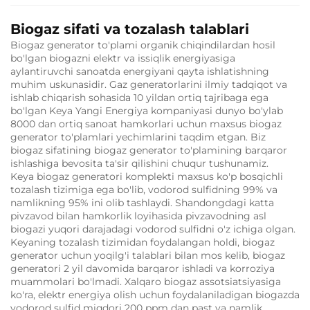
Biogaz sifati va tozalash talablari
Biogaz generator to'plami organik chiqindilardan hosil
bo'lgan biogazni elektr va issiqlik energiyasiga
aylantiruvchi sanoatda energiyani qayta ishlatishning
muhim uskunasidir. Gaz generatorlarini ilmiy tadqiqot va
ishlab chiqarish sohasida 10 yildan ortiq tajribaga ega
bo'lgan Keya Yangi Energiya kompaniyasi dunyo bo'ylab
8000 dan ortiq sanoat hamkorlari uchun maxsus biogaz
generator to'plamlari yechimlarini taqdim etgan. Biz
biogaz sifatining biogaz generator to'plamining barqaror
ishlashiga bevosita ta'sir qilishini chuqur tushunamiz.
Keya biogaz generatori komplekti maxsus ko'p bosqichli
tozalash tizimiga ega bo'lib, vodorod sulfidning 99% va
namlikning 95% ini olib tashlaydi. Shandongdagi katta
pivzavod bilan hamkorlik loyihasida pivzavodning asl
biogazi yuqori darajadagi vodorod sulfidni o'z ichiga olgan.
Keyaning tozalash tizimidan foydalangan holdi, biogaz
generator uchun yoqilg'i talablari bilan mos kelib, biogaz
generatori 2 yil davomida barqaror ishladi va korroziya
muammolari bo'lmadi. Xalqaro biogaz assotsiatsiyasiga
ko'ra, elektr energiya olish uchun foydalaniladigan biogazda
vodorod sulfid miqdori 200 ppm dan past va namlik