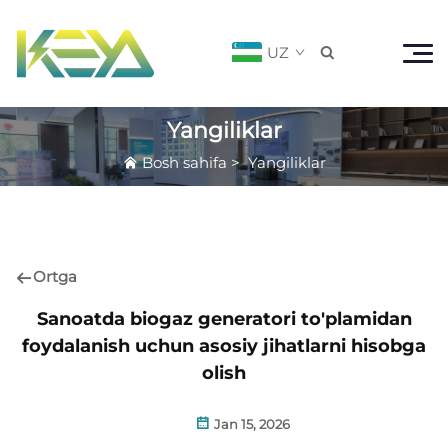
UZ

Yangiliklar
Bosh sahifa
>
Yangiliklar
Ortga
Sanoatda biogaz generatori to'plamidan
foydalanish uchun asosiy jihatlarni hisobga
olish
Jan 15, 2026