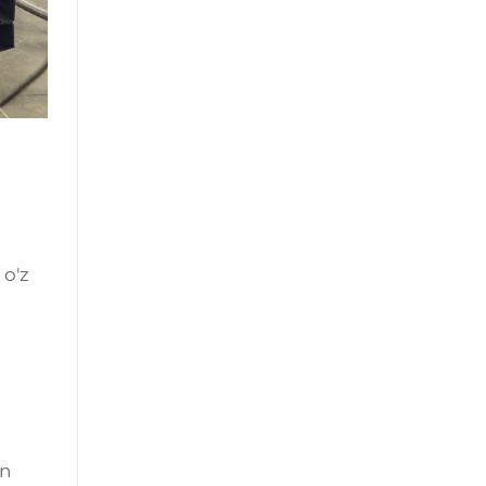
 o'z
an