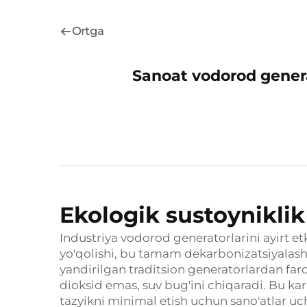
Ortga
Sanoat vodorod genera
Ekologik sustoynikli
Industriya vodorod generatorlarini ayirt 
yo'qolishi, bu tamam dekarbonizatsiyalash 
yandirilgan traditsion generatorlardan fa
dioksid emas, suv bug'ini chiqaradi. Bu k
tazyikni minimal etish uchun sano'atlar uc