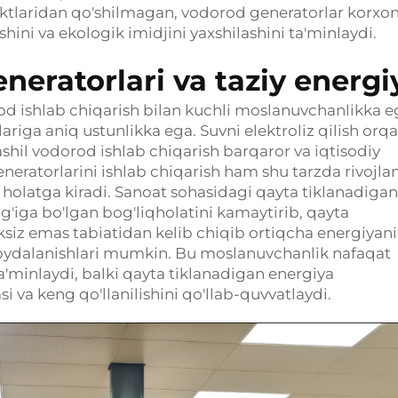
ektlaridan qo'shilmagan, vodorod generatorlar korxon
shini va ekologik imidjini yaxshilashini ta'minlaydi.
neratorlari va taziy energi
od ishlab chiqarish bilan kuchli moslanuvchanlikka e
riga aniq ustunlikka ega. Suvni elektroliz qilish orqa
hil vodorod ishlab chiqarish barqaror va iqtisodiy
neratorlarini ishlab chiqarish ham shu tarzda rivojla
 holatga kiradi. Sanoat sohasidagi qayta tiklanadigan
lg'iga bo'lgan bog'liqholatini kamaytirib, qayta
siz emas tabiatidan kelib chiqib ortiqcha energiyani
oydalanishlari mumkin. Bu moslanuvchanlik nafaqat
a'minlaydi, balki qayta tiklanadigan energiya
 va keng qo'llanilishini qo'llab-quvvatlaydi.