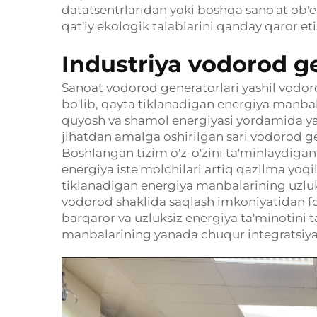
datatsentrlaridan yoki boshqa sano'at ob'
qat'iy ekologik talablarini qanday qaror eti
Industriya vodorod ge
Sanoat vodorod generatorlari yashil vodor
bo'lib, qayta tiklanadigan energiya manbala
quyosh va shamol energiyasi yordamida yas
jihatdan amalga oshirilgan sari vodorod ge
Boshlangan tizim o'z-o'zini ta'minlaydigan
energiya iste'molchilari artiq qazilma yoqi
tiklanadigan energiya manbalarining uzluk
vodorod shaklida saqlash imkoniyatidan f
barqaror va uzluksiz energiya ta'minotini t
manbalarining yanada chuqur integratsiyasi