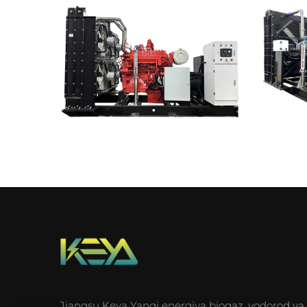
Jiangsu Keya Yangi energiya biogaz, vodorod va 