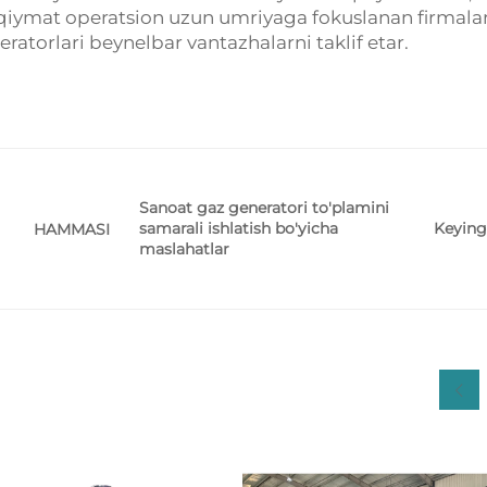
u qiymat operatsion uzun umriyaga fokuslanan firmala
orlari beynelbar vantazhalarni taklif etar.
Sanoat gaz generatori to'plamini
samarali ishlatish bo'yicha
Keying
HAMMASI
maslahatlar