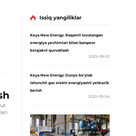
Issiq yangiliklar
Keya New Energy: Raqamli tozalangan
energiya yechimlari bilan barqaror
kelajakni quvvatlash
2025-09-02
Keya New Energy: Dunyo bo'ylab
ishonchli gaz elektr energiyasini yetkazib
berish
sh
2025-09-04
yut
dan