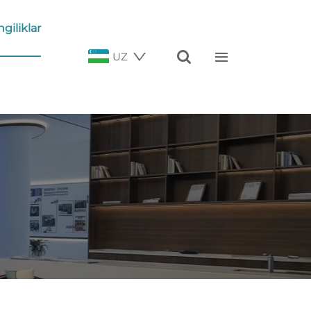
ngiliklar


UZ