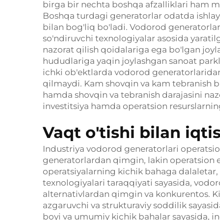
birga bir nechta boshqa afzalliklari ham ma
Boshqa turdagi generatorlar odatda ishlay
bilan bog'liq bo'ladi. Vodorod generatorla
so'ndiruvchi texnologiyalar asosida yaratil
nazorat qilish qoidalariga ega bo'lgan joyl
hududlariga yaqin joylashgan sanoat parkl
ichki ob'ektlarda vodorod generatorlarid
qilmaydi. Kam shovqin va kam tebranish b
hamda shovqin va tebranish darajasini nazo
investitsiya hamda operatsion resurslarnin
Vaqt o'tishi bilan iqt
Industriya vodorod generatorlari operatsion
generatorlardan qimgin, lakin operatsion ef
operatsiyalarning kichik bahaga dalaletar
texnologiyalari taraqqiyati sayasida, vodo
alternativlardan qimgin va konkurentos. Ki
azgaruvchi va strukturaviy soddilik sayasid
boyi va umumiy kichik bahalar sayasida, indu