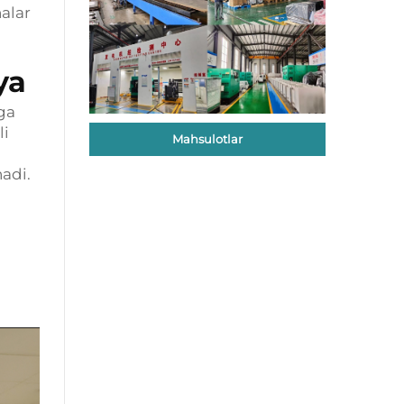
alar
ya
ga
li
Mahsulotlar
nadi.