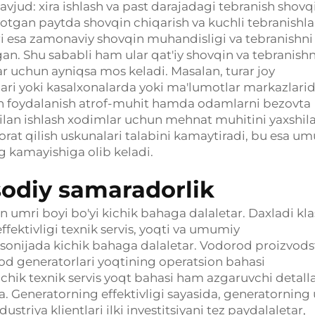
vjud: xira ishlash va past darajadagi tebranish shovqi
otgan paytda shovqin chiqarish va kuchli tebranishla
ri esa zamonaviy shovqin muhandisligi va tebranishni
gan. Shu sababli ham ular qat'iy shovqin va tebranishn
ar uchun ayniqsa mos keladi. Masalan, turar joy
ari yoki kasalxonalarda yoki ma'lumotlar markazlari
an foydalanish atrof-muhit hamda odamlarni bezovta
ilan ishlash xodimlar uchun mehnat muhitini yaxshil
rat qilish uskunalari talabini kamaytiradi, bu esa u
g kamayishiga olib keladi.
isodiy samaradorlik
 umri boyi bo'yi kichik bahaga dalaletar. Daxladi kla
fektivligi texnik servis, yoqti va umumiy
, sonijada kichik bahaga dalaletar. Vodorod proizvod
rod generatorlari yoqtining operatsion bahasi
chik texnik servis yoqt bahasi ham azgaruvchi detall
a. Generatorning effektivligi sayasida, generatorning
striya klientlari ilki investitsiyani tez paydalaletar,