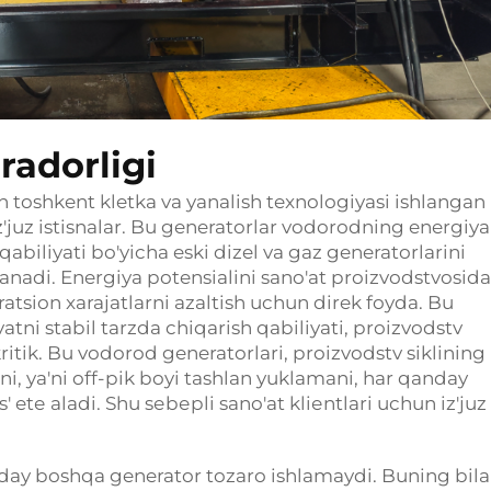
radorligi
n toshkent kletka va yanalish texnologiyasi ishlangan
iz'juz istisnalar. Bu generatorlar vodorodning energiya
qabiliyati bo'yicha eski dizel va gaz generatorlarini
anadi. Energiya potensialini sano'at proizvodstvosida
peratsion xarajatlarni azaltish uchun direk foyda. Bu
ni stabil tarzda chiqarish qabiliyati, proizvodstv
itik. Bu vodorod generatorlari, proizvodstv siklining
ni, ya'ni off-pik boyi tashlan yuklamani, har qanday
s' etе aladi. Shu sеbеpli sano'at kliеntlari uchun iz'juz
ay boshqa generator tozaro ishlamaydi. Buning bil