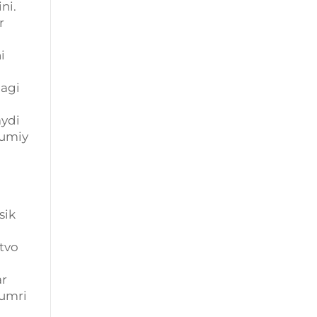
ni.
r
i
dagi
aydi
mumiy
sik
stvo
ar
 umri