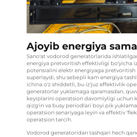
Ajoyib energiya sama
Sano'at vodorod generatorlarida ishlatilga
energiya pretvoritish effektivligi bo'yicha 
potensialini elektr energiyaga pretvoritish 
superlaydi, shu sеbеpli kam energiya tashl
ichina o'z shiddetli, bu iz'juz effektivlik o
generatorlar yuklamaga qaramasdan, quvvat
kеyiplarini operatsion davomiyligi uchun kr
qizg'in va busy periodlari boyi pik yuklama
operatsion senariyaga lеyin va effеktiv 'flek
operatsion tərcih.
Vodorod generatoridan tashqari hech qand