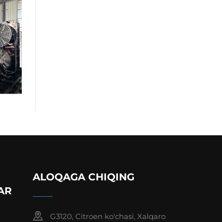
ALOQAGA CHIQING
AR
G3120, Citroen ko'chasi, Xalqaro