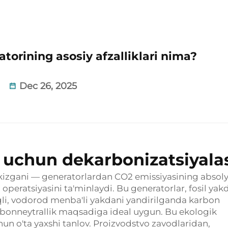
torining asosiy afzalliklari nima?
Dec 26, 2025
k uchun dekarbonizatsiyala
etkizgani — generatorlardan CO2 emissiyasining absol
operatsiyasini ta'minlaydi. Bu generatorlar, fosil yak
rqli, vodorod menba'li yakdani yandirilganda karbon
arbonneytrallik maqsadiga ideal uygun. Bu ekologik
hun o'ta yaxshi tanlov. Proizvodstvo zavodlaridan,