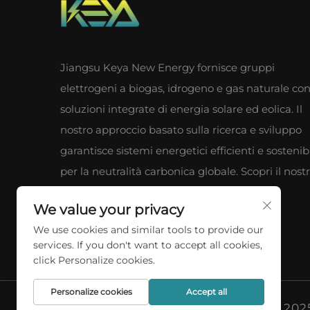
Jiangsu Keya New Energy fornisce gruppi
elettrogeni a biogas, idrogeno e gas naturale co
soluzioni integrate di energia solare ed eolica. Il
nostro approccio basato sulla ricerca e sviluppo
garantisce sistemi energetici efficienti e sostenibi
per la neutralità carbonica globale. Scopri il nost
vantaggio industriale a catena completa.
We value your privacy
We use cookies and similar tools to provide our
services. If you don't want to accept all cookies,
click Personalize cookies.
Personalize cookies
Accept all
Copyright © 202