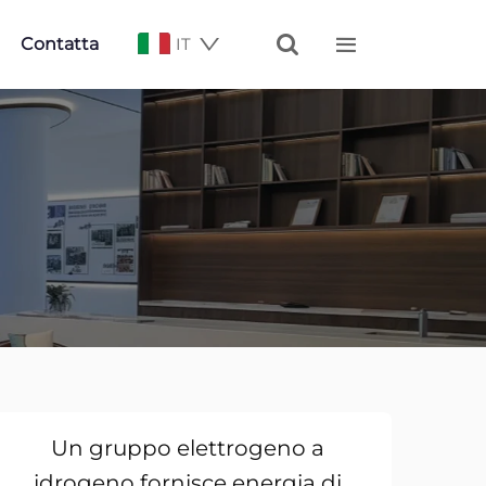


Contatta
IT
Un gruppo elettrogeno a
idrogeno fornisce energia di