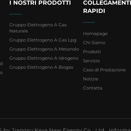
I NOSTRI PRODOTTI
COLLEGAMENT
RAPIDI
Gruppo Elettrogeno A Gas
Naturale
Homepage
n
Gruppo Elettrogeno A Gas Lpg
Chi Siamo
Gruppo Elettrogeno A Metanolo
Prodotti
Gruppo Elettrogeno A Idrogeno
Servizio
li
Gruppo Elettrogeno A Biogas
Caso di Prestazione
ro
Notizie
Contatta
5 by Jiangsu Keya New Energy Co., Ltd.
Informat