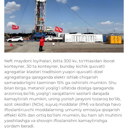
Neft maydoni loyihalari, bitta 300 kv, to'rttasidan iborat
konteyner, 30 ta konteyner, bunday kichik quvvatli
agregatlar klasteri traditsion yuqori quvvatli dizel
agregatlarga qaraganda elektr ishlab chiqarish
samaradorligini taxminan 15% ga oshirishi mumkin. Shu
bilan birga, metanol yoqilg'i sifatida dizelga qaraganda
arzonroq bo'lib, yoqilg'i xarajatlarini sezilarli darajada
kamaytirish mumkin, uning yonish jarayoni tozaroq bo'lib,
azot oksidlari (NOx), suyuq moddalar (PM) va boshqa havo
ifloslantiruvchi moddalarning umumiy emissiya qisqarish
effekti 60% dan ortiq bo'lishi mumkin, bu ham ish muhitini
yaxshilashga va shovqin ifloslanishni kamaytirishga
yordam beradi.