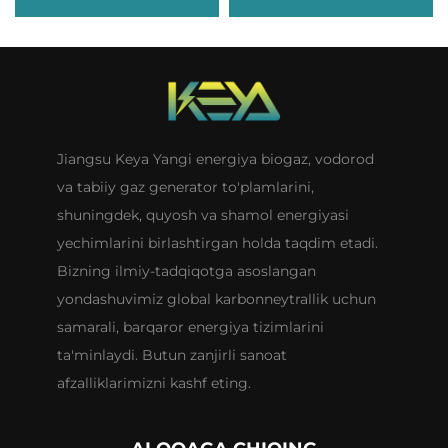
Jiangsu Keya Yangi energiya biogaz, vodorod
va tabiiy gaz generator to'plamlarini,
shuningdek, quyosh va shamol energiyasi
yechimlarini birlashtirgan holda taqdim etadi.
Bizning ilmiy-tadqiqotga asoslangan
yondashuvimiz global karbonneytrallik uchun
samarali, barqaror energiya tizimlarini
ta'minlaydi. Butun zanjirli sanoat
afzalliklarimizni kashf eting.