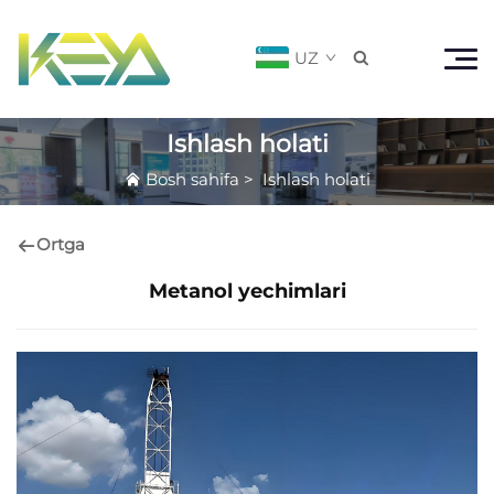
UZ

Ishlash holati
Bosh sahifa
>
Ishlash holati
Ortga
Metanol yechimlari