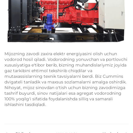
Mijozning zavodi zaxira elektr energiyasini olish uchun
vodorod hosil qiladi. Vodorodning yonuvchan va portlovchi
xususiyatiga e'tibor berib, bizning muhandislariymiz joyida
gaz tarkibini ehtimol tekshirib chiqdilar va
mutaxassislarning texnik tavsiyalarni berdi. Biz Cummins
dvigateli tanladik va maxsus sozlamalarni amalga oshirdik.
Nihoyat, mijoz sinovdan o'tish uchun bizning zavodimizga
tashrif buyurdi, sinov natijalari esa agregat vodorodning
100% yoqilg'i sifatida foydalanishda silliq va samarali
ishlashini tasdiqladi.