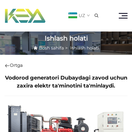
UZ

Ishlash holati
Bosh sahifa
>
Ishlash holati
Ortga
Vodorod generatori Dubaydagi zavod uchun
zaxira elektr ta'minotini ta'minlaydi.