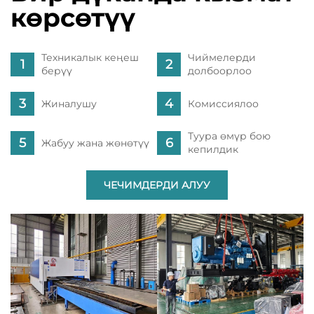
көрсөтүү
Техникалык кеңеш
Чиймелерди
берүү
долбоорлоо
Жиналушу
Комиссиялоо
Туура өмүр бою
Жабуу жана жөнөтүү
кепилдик
ЧЕЧИМДЕРДИ АЛУУ