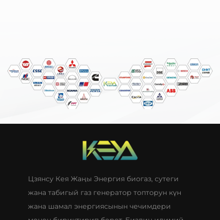
Цзянсу Кея Жаңы Энергия биогаз, сутеги
жана табигый газ генератор топторун күн
жана шамал энергиясынын чечимдери