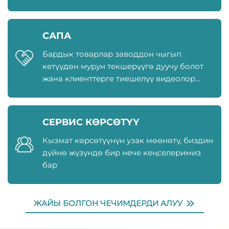
беребиз
САПА
Бардык товарлар заводдон чыгып
кетүүдөн мурун текшерүүгө дуучу болот
жана клиенттерге тиешелүү видеолор
менен сүрөттөр жөнөтүлөт
СЕРВИС КӨРСӨТҮҮ
Кызмат көрсөтүүнүн узак мөөнөтү, биздин
дүйнө жүзүндө бир нече кеңселеримиз
бар
ЖАЙЫ БОЛГОН ЧЕЧИМДЕРДИ АЛУУ