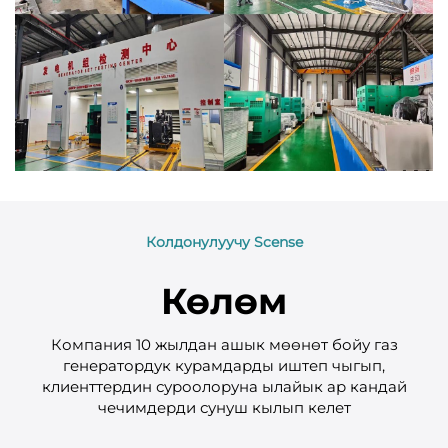
Колдонулуучу Scense
Көлөм
Компания 10 жылдан ашык мөөнөт бойу газ
генератордук курамдарды иштеп чыгып,
клиенттердин суроолоруна ылайык ар кандай
чечимдерди сунуш кылып келет