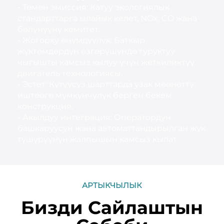
- Төмөн эмиссия: Катуу экологиялык
стандарттарга ылайык келет, NOx, CO жана
бөлүнүүнү кемитет.
- Жогорку өнүмдүүлүк: Баткыр
жүктөмдөрдүн өзгөрүшүндө туруктуу
чыгышты камсыз кылуу үчүн жеткиликтүү
двигатель технологиясы.
- Эстет: Күтүүсүз шарттарда узак мөөнөттү
иштөөгө мүмкүнчүлүк берген бекем
конструкция.
- Акылдуу интеграция: Оператордун
башкаруусун жана автоматтандырылган жүк
түшүрүүнүн жалпышын камсыз кылат.
АРТЫКЧЫЛЫК
Бизди Сайлаштын