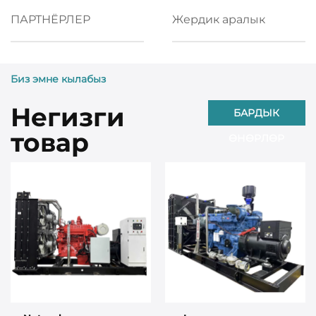
ПАРТНЁРЛЕР
Жердик аралык
Биз эмне кылабыз
Негизги
БАРДЫК
товар
ӨНӨРЛӨР