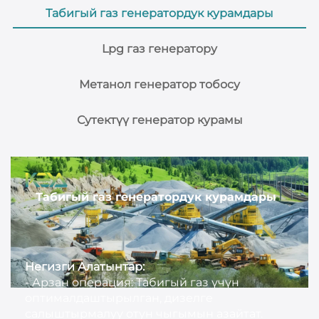
Табигый газ генератордук курамдары
Lpg газ генератору
Метанол генератор тобосу
Сутектүү генератор курамы
Табигый газ генератордук курамдары
Негизги Алатынтар:
- Арзан операция: Табигый газ үчүн
оптималдаштырылган, дизелге
салыштырмалуу отун чыгымын азайтат.