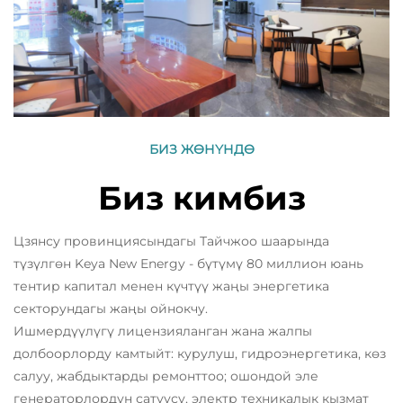
БИЗ ЖӨНҮНДӨ
Биз кимбиз
Цзянсу провинциясындагы Тайчжоо шаарында
түзүлгөн Keya New Energy - бүтүмү 80 миллион юань
тентир капитал менен күчтүү жаңы энергетика
секторундагы жаңы ойнокчу.
Ишмердүүлүгү лицензияланган жана жалпы
долбоорлорду камтыйт: курулуш, гидроэнергетика, көз
салуу, жабдыктарды ремонттоо; ошондой эле
генераторлордун сатуусу, электр техникалык кызмат