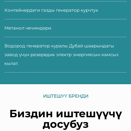
Контейнердеги газды генератор курчтук
Метанол чечимдери
Водород генератор куралы Дубай шаарындагы
завод үчүн резервдик электр энергиясын камсыз
кылат.
ИШТЕШҮҮ БРЕНДИ
Биздин иштешүүчү
досубуз