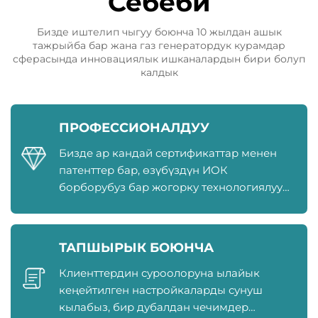
Себеби
Бизде иштелип чыгуу боюнча 10 жылдан ашык
тажрыйба бар жана газ генератордук курамдар
сферасында инновациялык ишканалардын бири болуп
калдык
ПРОФЕССИОНАЛДУУ
Бизде ар кандай сертификаттар менен
патенттер бар, өзүбүздүн ИОК
борборубуз бар жогорку технологиялуу
ишкана
ТАПШЫРЫК БОЮНЧА
Клиенттердин суроолоруна ылайык
кеңейтилген настройкаларды сунуш
кылабыз, бир дубалдан чечимдер