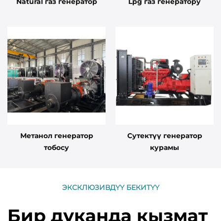
Natural газ генератор
Lpg газ генератору
Метанол генератор
Сутектүү генератор
тобосу
курамы
ЭКСКЛЮЗИВДҮҮ БЕКИТҮҮ
Бир дүканда кызмат