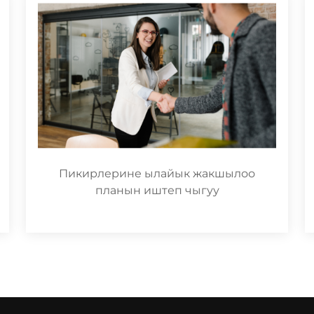
Пикирлерине ылайык жакшылоо
планын иштеп чыгуу