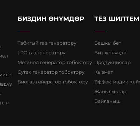
БИЗДИН ӨНҮМДӨР
ТЕЗ ШИЛТЕМ
Табигый газ генератору
Башкы бет
а
LPG газ генератору
Биз жөнүндө
мал
Метанол генератор тобоктору
Продукциялар
п
Сутек генератор тобоктору
Кызмат
амиле
Биогаз генератор тобоктору
Эффективдик Кей
вдүү,
Жаңылыктар
.
Байланыш
ыгын