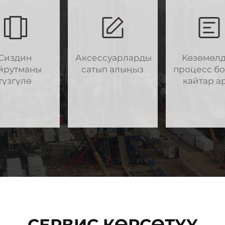
Сиздин
Аксессуарларды
Көзөмөлд
йрутманы
сатып алыңыз
процесс б
түзгүлө
кайтар а
СЕРВИС КӨРСӨТҮҮ