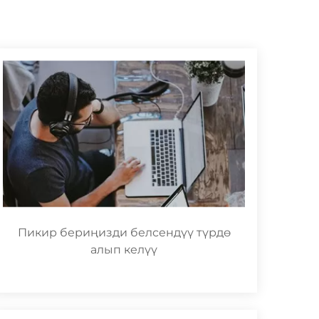
Пикир бериңизди белсендүү түрдө
алып келүү