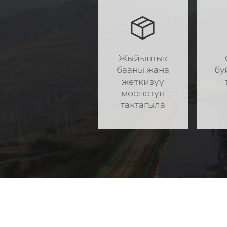
Жыйынтык
бааны жана
бу
жеткизүү
мөөнөтүн
тактагыла