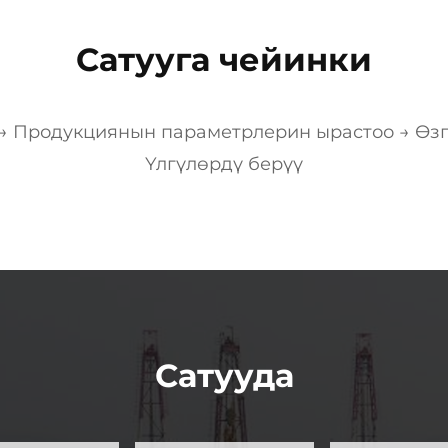
Сатууга чейинки
→ Продукциянын параметрлерин ырастоо → Өзг
Үлгүлөрдү берүү
Сатууда