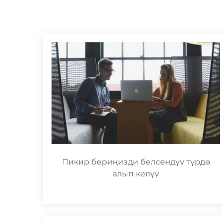
Пикир бериңизди белсендүү түрдө
алып келүү