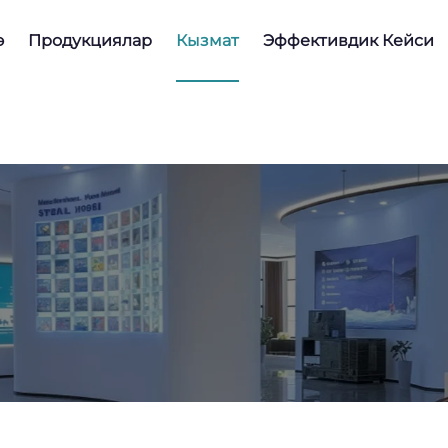
ө
Продукциялар
Кызмат
Эффективдик Кейси