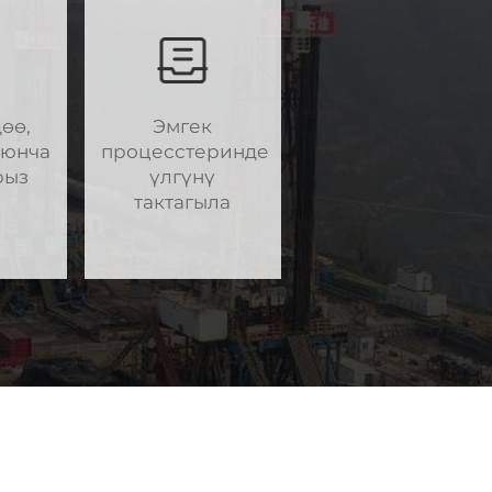
өө,
Эмгек
оюнча
процесстеринде
рыз
үлгүнү
тактагыла