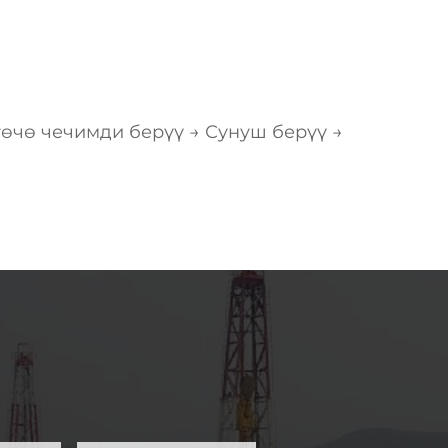
өчө чечимди берүү → Сунуш берүү →