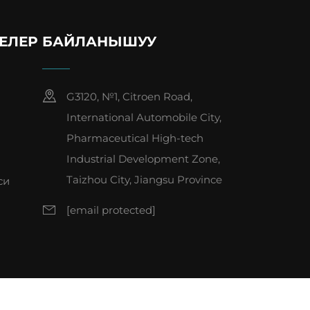
ЕЛЕР
БАЙЛАНЫШУУ
G3120, №1, Citroen Road,
International Automobile City,
Pharmaceutical High-tech
Industrial Development Zone,
Taizhou City, Jiangsu Province
си
[email protected]