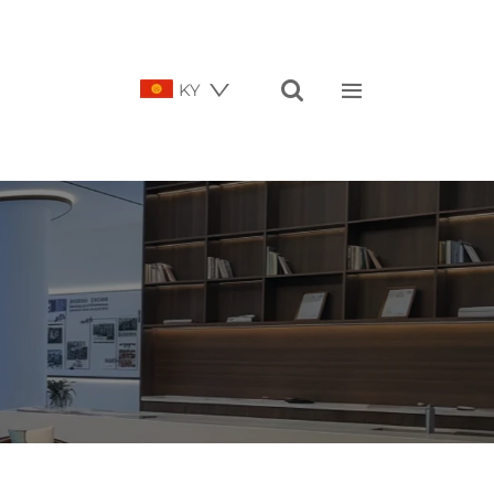


KY