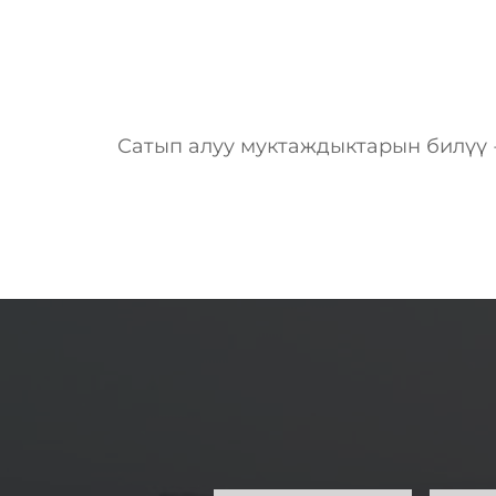
Сатып алуу муктаждыктарын билүү 