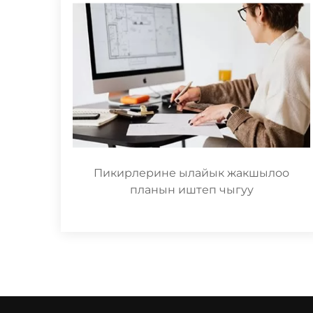
Пикирлерине ылайык жакшылоо
планын иштеп чыгуу