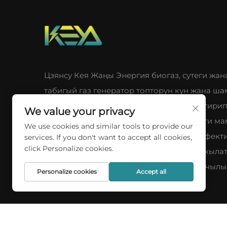
Цзянсу Кея Жаңы Энергия биогаз, сутеги жан
табигый газ генератор топторун күн жана ша
энергиясынын чечимдери менен бириктири
We value your privacy
берет. Биздин илимий-изилдөө негиздеги м
We use cookies and similar tools to provide our
глобалдык карбон бейтараптык үчүн эффекти
services. If you don't want to accept all cookies,
click Personalize cookies.
туруктуу энергия системаларын камсыз кылат
Биздин толук чектелген өнөр жай артыкчыл
Personalize cookies
Accept all
ачыңыз.