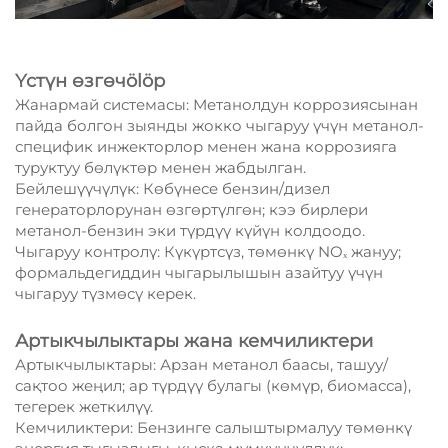
Үстүн өзгөчölöр
Жанармай системасы: Метанолдун коррозиясынан
пайда болгон зыянды жокко чыгаруу үчүн метанол-
специфик инжекторлор менен жана коррозияга
туруктуу бөлүктөр менен жабдылган.
Бейлешүүчүлүк: Көбүнесе бензин/дизел
генераторлорунан өзгөртүлгөн; кээ бирлери
метанол-бензин эки түрдүү күйүн колдоодо.
Чыгаруу контролү: Күкүртсүз, төмөнкү NOₓ жануу;
формальдегиддин чыгарылышын азайтуу үчүн
чыгаруу түзмөсү керек.
Артыкчылыктары жана кемчиликтери
Артыкчылыктары: Арзан метанол баасы, ташуу/
сақтоо жеңил; ар түрдүү булагы (көмүр, биомасса),
тегерек жеткилүү.
Кемчиликтери: Бензинге салыштырмалуу төмөнкү