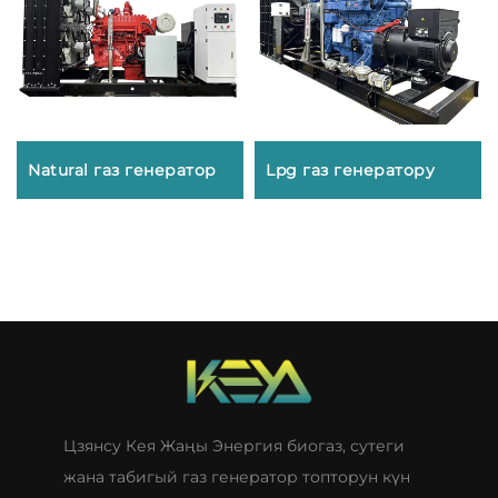
Natural газ генератор
Lpg газ генератору
Цзянсу Кея Жаңы Энергия биогаз, сутеги
жана табигый газ генератор топторун күн