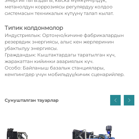
энергия тыгыздыгы, кыска мүмкүнчүлдүк;
метанолдун коррозиясы регулярдуу колдоо
системасын техникалык күтүүнү талап кылат.
Типик колдонмолор
Индустриялык: Ортоңчо/кичине фабрикалардын
резервдик энергиясы, алыс кен жерлеринин
убактылуу энергиясы.
Граждандык: Кыштактардагы таратылган күч,
жаракаттан кийинки авариялык күч.
Особо: Байланыш базалык станциялары,
кемпингдер үчүн мобильдүү/кичик сценарийлер.
Сунушталган тауарлар