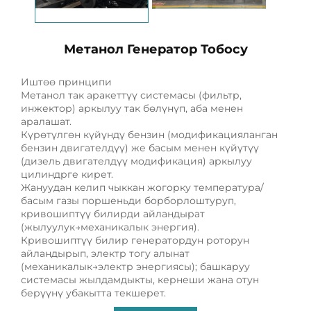
Метанол Генератор Тобосу
Иштөө принципи
Метанол так аракеттүү системасы (фильтр,
инжектор) аркылуу так бөлүнүп, аба менен
аралашат.
Күрөтүлгөн күйүндү бензин (модификацияланган
бензин двигателдүү) же басым менен күйүтүү
(дизель двигателдүү модификация) аркылуу
цилиндрге кирет.
Жануудан келип чыккан жогорку температура/
басым газы поршеньди борборлоштуруп,
кривошиптүү билирди айландырат
(жылуулук→механикалык энергия).
Кривошиптүү билир генератордун роторун
айландырып, электр тогу алынат
(механикалык→электр энергиясы); башкаруу
системасы жылдамдыкты, кернеши жана отун
берүүнү убакытта текшерет.