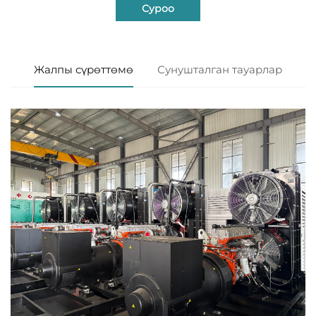
Суроо
Жалпы сүрөттөмө
Сунушталган тауарлар