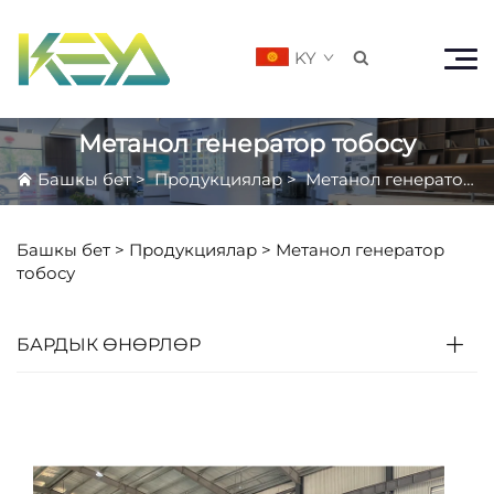
KY

Метанол генератор тобосу
Башкы бет
>
Продукциялар
>
Метанол генератор тобосу
Башкы бет >
Продукциялар
>
Метанол генератор
тобосу
БАРДЫК ӨНӨРЛӨР