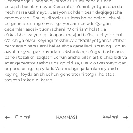
Generatorga ulangan qurilmalar uzilguncha birinchi
bosqich boshlanmaydi. Generator o'chirilayotgan davrda
hech narsa uzilmaydi. Jarayon uchdan besh daqiqagacha
davom etadi. Shu qurilmalar uzilgan holda qoladi, chunki
bu generaturning sovishiga yordam beradi. Qolgan
qadamlar asosiy tugmachani "O'chirish" holatiga
o'tkazishni va yoqilg'i klapani mavjud bo'lsa, uni yopishni
o'z ichiga oladi. Keyingi tekshiruv o'tkazilayotganda e'tibor
bermagan narsalarni hal etishga qaratiladi, shuning uchun
avval moy va gaz quvurlari tekshiriladi, so'ngra boshqaruv
paneli tozalikni saqlash uchun arisha bilan artib chiqiladi va
agar generator tashqarida qoldirilsa, u suv o'tkazmaydigan
qopqoq ostiga qo'yiladi. Yuqoridagi qadamlarni yopish
keyingi foydalanish uchun generatorni to'g'ri holatda
saqlash imkonini beradi.
Oldingi
Keyingi
HAMMASI