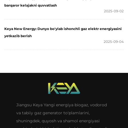
barqaror kelajakni quvvatlash
2025-09-02
Keya New Energy: Dunyo bo'ylab ishonchli gaz elektr energiyasini
yetkazib berish
2025-09-04
Jiangsu Keya Yangi energiya biogaz, vodorod
va tabiiy gaz generator to'plamlarini,
shuningdek, quyosh va shamol energiyasi