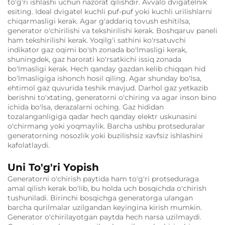
to'g'ri ishlashi uchun nazorat qilishdir. Avvalo dvigatelnik
esiting. Ideal dvigatel kuchli puf-puf yoki kuchli urilishlarni
chiqarmasligi kerak. Agar g'addariq tovush eshitilsa,
generator o'chirilishi va tekshirilishi kerak. Boshqaruv paneli
ham tekshirilishi kerak. Yoqilg'i sathini ko'rsatuvchi
indikator gaz oqimi bo'sh zonada bo'lmasligi kerak,
shuningdek, gaz harorati ko'rsatkichi issiq zonada
bo'lmasligi kerak. Hech qanday gazdan kelib chiqqan hid
bo'lmasligiga ishonch hosil qiling. Agar shunday bo'lsa,
ehtimol gaz quvurida teshik mavjud. Darhol gaz yetkazib
berishni to'xtating, generatorni o'chiring va agar inson bino
ichida bo'lsa, derazalarni oching. Gaz hididan
tozalanganligiga qadar hech qanday elektr uskunasini
o'chirmang yoki yoqmaylik. Barcha ushbu protseduralar
generatorning nosozlik yoki buzilishsiz xavfsiz ishlashini
kafolatlaydi.
Uni To'g'ri Yopish
Generatorni o'chirish paytida ham to'g'ri protseduraga
amal qilish kerak bo'lib, bu holda uch bosqichda o'chirish
tushuniladi. Birinchi bosqichga generatorga ulangan
barcha qurilmalar uzilgandan keyingina kirish mumkin.
Generator o'chirilayotgan paytda hech narsa uzilmaydi.