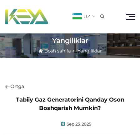
UZ

Yangiliklar
Bosh sahifa
>
Yangiliklar
Ortga
Tabiiy Gaz Generatorini Qanday Oson
Boshqarish Mumkin?
Sep 23, 2025