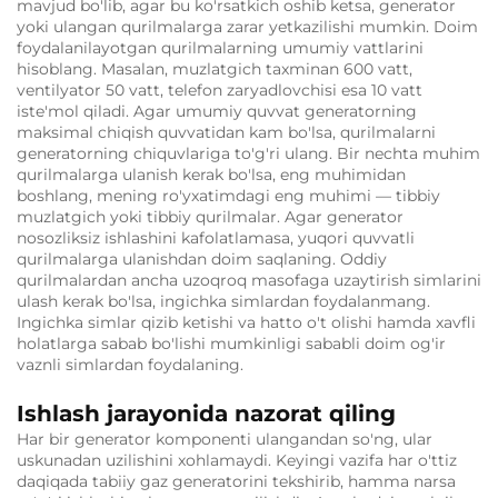
mavjud bo'lib, agar bu ko'rsatkich oshib ketsa, generator
yoki ulangan qurilmalarga zarar yetkazilishi mumkin. Doim
foydalanilayotgan qurilmalarning umumiy vattlarini
hisoblang. Masalan, muzlatgich taxminan 600 vatt,
ventilyator 50 vatt, telefon zaryadlovchisi esa 10 vatt
iste'mol qiladi. Agar umumiy quvvat generatorning
maksimal chiqish quvvatidan kam bo'lsa, qurilmalarni
generatorning chiquvlariga to'g'ri ulang. Bir nechta muhim
qurilmalarga ulanish kerak bo'lsa, eng muhimidan
boshlang, mening ro'yxatimdagi eng muhimi — tibbiy
muzlatgich yoki tibbiy qurilmalar. Agar generator
nosozliksiz ishlashini kafolatlamasa, yuqori quvvatli
qurilmalarga ulanishdan doim saqlaning. Oddiy
qurilmalardan ancha uzoqroq masofaga uzaytirish simlarini
ulash kerak bo'lsa, ingichka simlardan foydalanmang.
Ingichka simlar qizib ketishi va hatto o't olishi hamda xavfli
holatlarga sabab bo'lishi mumkinligi sababli doim og'ir
vaznli simlardan foydalaning.
Ishlash jarayonida nazorat qiling
Har bir generator komponenti ulangandan so'ng, ular
uskunadan uzilishini xohlamaydi. Keyingi vazifa har o'ttiz
daqiqada tabiiy gaz generatorini tekshirib, hamma narsa