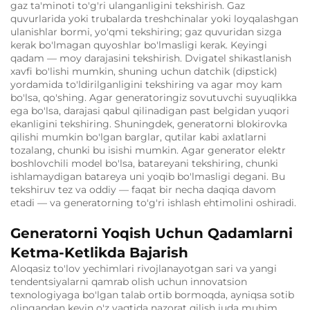
gaz ta'minoti to'g'ri ulanganligini tekshirish. Gaz
quvurlarida yoki trubalarda treshchinalar yoki loyqalashgan
ulanishlar bormi, yo'qmi tekshiring; gaz quvuridan sizga
kerak bo'lmagan quyoshlar bo'lmasligi kerak. Keyingi
qadam — moy darajasini tekshirish. Dvigatel shikastlanish
xavfi bo'lishi mumkin, shuning uchun datchik (dipstick)
yordamida to'ldirilganligini tekshiring va agar moy kam
bo'lsa, qo'shing. Agar generatoringiz sovutuvchi suyuqlikka
ega bo'lsa, darajasi qabul qilinadigan past belgidan yuqori
ekanligini tekshiring. Shuningdek, generatorni blokirovka
qilishi mumkin bo'lgan barglar, qutilar kabi axlatlarni
tozalang, chunki bu isishi mumkin. Agar generator elektr
boshlovchili model bo'lsa, batareyani tekshiring, chunki
ishlamaydigan batareya uni yoqib bo'lmasligi degani. Bu
tekshiruv tez va oddiy — faqat bir necha daqiqa davom
etadi — va generatorning to'g'ri ishlash ehtimolini oshiradi.
Generatorni Yoqish Uchun Qadamlarni
Ketma-Ketlikda Bajarish
Aloqasiz to'lov yechimlari rivojlanayotgan sari va yangi
tendentsiyalarni qamrab olish uchun innovatsion
texnologiyaga bo'lgan talab ortib bormoqda, ayniqsa sotib
olingandan keyin o'z vaqtida nazorat qilish juda muhim.