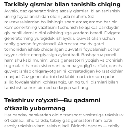
Tarkibiy qismlar bilan tanishib chiqing
Avvalo, gaz generatorining asosiy qismlari bilan tanishish
uning foydalanishidan oldin juda muhim. Siz
mutaxassislardan bo'lishingiz shart emas; ammo har bir
komponentning vazifasini tushunish kelajakda qandaydir
qiyinchiliklarni oldini olishingizga yordam beradi. Dvigatel
generatorning yuragidek ishlaydi: u quvvat olish uchun
tabiiy gazdan foydalanadi. Alternator esa dvigatel
tomonidan ishlab chiqarilgan quvvatni foydalanish uchun
tayyor elektr energiyasiga aylantiradi. Boshqaruv paneli
ham shu kabi muhim: unda generatorni yoqish va o'chirish
tugmalari hamda sistemani qancha yoqilg'i sarflab, qancha
quvvat ishlab chiqarayotganini ko'rsatadigan ko'rsatkichlar
mavjud. Gaz generatorini dastlabki marta imkon qadar
silliq foydalanishni xohlasangiz, uning turli qismlari bilan
tanishish uchun bir necha daqiqa sarflang.
Tekshiruv ro'yxati—Bu qadamni
o'tkazib yubormang
Har qanday harakatdan oldin transport vositasiga tekshiruv
o'tkaziladi. Shu tarzda, tabiiy gaz generatori ham ba'zi
asosiy tekshiruvlarni talab qiladi. Birinchi qadam — tabiiy