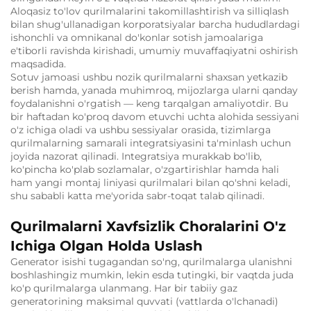
Aloqasiz to'lov qurilmalarini takomillashtirish va silliqlash
bilan shug'ullanadigan korporatsiyalar barcha hududlardagi
ishonchli va omnikanal do'konlar sotish jamoalariga
e'tiborli ravishda kirishadi, umumiy muvaffaqiyatni oshirish
maqsadida.
Sotuv jamoasi ushbu nozik qurilmalarni shaxsan yetkazib
berish hamda, yanada muhimroq, mijozlarga ularni qanday
foydalanishni o'rgatish — keng tarqalgan amaliyotdir. Bu
bir haftadan ko'proq davom etuvchi uchta alohida sessiyani
o'z ichiga oladi va ushbu sessiyalar orasida, tizimlarga
qurilmalarning samarali integratsiyasini ta'minlash uchun
joyida nazorat qilinadi. Integratsiya murakkab bo'lib,
ko'pincha ko'plab sozlamalar, o'zgartirishlar hamda hali
ham yangi montaj liniyasi qurilmalari bilan qo'shni keladi,
shu sababli katta me'yorida sabr-toqat talab qilinadi.
Qurilmalarni Xavfsizlik Choralarini O'z
Ichiga Olgan Holda Uslash
Generator isishi tugagandan so'ng, qurilmalarga ulanishni
boshlashingiz mumkin, lekin esda tutingki, bir vaqtda juda
ko'p qurilmalarga ulanmang. Har bir tabiiy gaz
generatorining maksimal quvvati (vattlarda o'lchanadi)