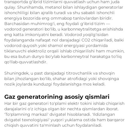
transportda g'ibrid tizimlarni quvvatlash uchun ham juda
qulay. Shunihamda, metanol bilan ishlaydigan generatorlar
ishonchliligi bilan ajralib turadi va shu sababli ishonchli
energiya bozorida eng ommabop tanlovlardan biridir.
Barchasidan muhimrog'i, eng foydali g'ibrid tizim —
vodorod generatori bo'lib, u karbonneytralitetga erishishda
eng katta imkoniyatni beradi. Vodorod yoqilg'isidan
foydalanganda nafaqat nol darajadagi CO2 chiqariladi, balki
vodorod quyosh yoki shamol energiyasi yordamida
tiklanuvchi elektroliz orqali ishlab chiqarilishi ham mumkin,
bu esa butun dunyo bo'ylab karbonneytral harakatga to'liq
qo'llab-quvvatlashdir.
Shuningdek, u past darajadagi titrovchanlik va shovqin
bilan jihozlangan bo'lib, shahar atrofidagi yoki shovqinga
nozik joylarda kunduzgi foydalanishga mos keladi.
Gaz generatorining asosiy qismlari
Har bir gaz generatori to'plami elektr tokini ishlab chiqarish
darajalarini o'z ichiga olgan bir nechta qismlardan iborat.
'To'plamning markazi' dvigatel hisoblanadi. 'Ildizlangan
dvigatel texnologiyasi' yuqori yuklama ostida ham barqaror
chiqish quvvatini ta'minlash uchun foydalaniladi.