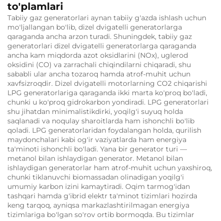
to'plamlari
Tabiiy gaz generatorlari aynan tabiiy g'azda ishlash uchun
mo'ljallangan bo'lib, dizel dvigatelli generatorlarga
qaraganda ancha arzon turadi. Shuningdek, tabiiy gaz
generatorlari dizel dvigatelli generatorlarga qaraganda
ancha kam miqdorda azot oksidlarini (NOx), uglerod
oksidini (CO) va zarrachali chiqindilarni chiqaradi, shu
sababli ular ancha tozaroq hamda atrof-muhit uchun
xavfsizroqdir. Dizel dvigatelli motorlarning CO2 chiqarishi
LPG generatorlariga qaraganda ikki marta ko'proq bo'ladi,
chunki u ko'proq gidrokarbon yondiradi. LPG generatorlari
shu jihatdan minimalistikdirki, yoqilg'i suyuq holda
saqlanadi va noqulay sharoitlarda ham ishonchli bo'lib
qoladi. LPG generatorlaridan foydalangan holda, qurilish
maydonchalari kabi og'ir vaziyatlarda ham energiya
ta'minoti ishonchli bo'ladi. Yana bir generator turi —
metanol bilan ishlaydigan generator. Metanol bilan
ishlaydigan generatorlar ham atrof-muhit uchun yaxshiroq,
chunki tiklanuvchi biomassadan olinadigan yoqilg'i
umumiy karbon izini kamaytiradi. Oqim tarmog'idan
tashqari hamda g'ibrid elektr ta'minot tizimlari hozirda
keng tarqoq, ayniqsa markazlashtirilmagan energiya
tizimlariga bo'lgan so'rov ortib bormoqda. Bu tizimlar