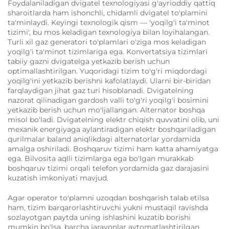
Foydalaniladigan dvigatel texnologiyasi g'ayrioddiy qattiq
sharoitlarda ham ishonchli, chidamli dvigatel to'plamini
ta'minlaydi. Keyingi texnologik qism — 'yoqilg'i ta'minot
tizimi', bu mos keladigan texnologiya bilan loyihalangan.
Turli xil gaz generatori to'plamlari o'ziga mos keladigan
yoqilg'i ta'minot tizimlariga ega. Konvertatsiya tizimlari
tabiiy gazni dvigatelga yetkazib berish uchun
optimallashtirilgan. Yuqoridagi tizim to'g'ri miqdordagi
yoqilg'ini yetkazib berishni kafolatlaydi. Ularni bir-biridan
farqlaydigan jihat gaz turi hisoblanadi. Dvigatelning
nazorat qilinadigan gardosh valli to'g'ri yoqilg'i bosimini
yetkazib berish uchun mo'ljallangan. Alternator boshqa
misol bo'ladi. Dvigatelning elektr chiqish quvvatini olib, uni
mexanik energiyaga aylantiradigan elektr boshqariladigan
qurilmalar baland aniqlikdagi alternatorlar yordamida
amalga oshiriladi. Boshqaruv tizimi ham katta ahamiyatga
ega. Bilvosita aqlli tizimlarga ega bo'lgan murakkab
boshqaruv tizimi orqali telefon yordamida gaz darajasini
kuzatish imkoniyati mavjud.
Agar operator to'plamni uzoqdan boshqarish talab etilsa
ham, tizim barqarorlashtiruvchi yukni mustaqil ravishda
sozlayotgan paytda uning ishlashini kuzatib borishi
mumkin bo'lsa, barcha jarayonlar avtomatlashtirilgan