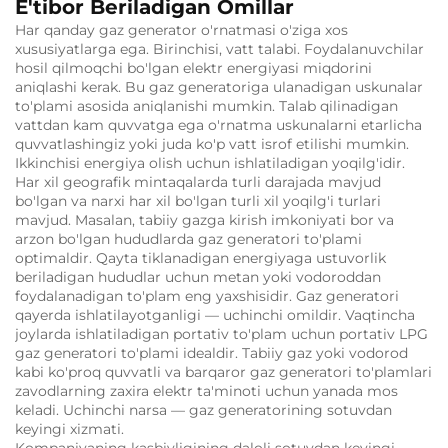
E'tibor Beriladigan Omillar
Har qanday gaz generator o'rnatmasi o'ziga xos
xususiyatlarga ega.
Birinchisi, vatt talabi.
Foydalanuvchilar
hosil qilmoqchi bo'lgan elektr energiyasi miqdorini
aniqlashi kerak.
Bu gaz generatoriga ulanadigan uskunalar
to'plami asosida aniqlanishi mumkin.
Talab qilinadigan
vattdan kam quvvatga ega o'rnatma uskunalarni etarlicha
quvvatlashingiz yoki juda ko'p vatt isrof etilishi mumkin.
Ikkinchisi energiya olish uchun ishlatiladigan yoqilg'idir.
Har xil geografik mintaqalarda turli darajada mavjud
bo'lgan va narxi har xil bo'lgan turli xil yoqilg'i turlari
mavjud.
Masalan, tabiiy gazga kirish imkoniyati bor va
arzon bo'lgan hududlarda gaz generatori to'plami
optimaldir.
Qayta tiklanadigan energiyaga ustuvorlik
beriladigan hududlar uchun metan yoki vodoroddan
foydalanadigan to'plam eng yaxshisidir.
Gaz generatori
qayerda ishlatilayotganligi — uchinchi omildir. Vaqtincha
joylarda ishlatiladigan portativ to'plam uchun portativ LPG
gaz generatori to'plami idealdir.
Tabiiy gaz yoki vodorod
kabi ko'proq quvvatli va barqaror gaz generatori to'plamlari
zavodlarning zaxira elektr ta'minoti uchun yanada mos
keladi.
Uchinchi narsa — gaz generatorining sotuvdan
keyingi xizmati.
Kompaniyaning kasbiyligining daloli sotuvdan keyingi