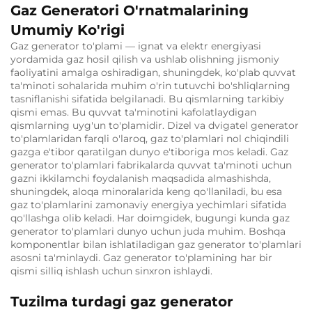
Gaz Generatori O'rnatmalarining
Umumiy Ko'rigi
Gaz generator to'plami — ignat va elektr energiyasi
yordamida gaz hosil qilish va ushlab olishning jismoniy
faoliyatini amalga oshiradigan, shuningdek, ko'plab quvvat
ta'minoti sohalarida muhim o'rin tutuvchi bo'shliqlarning
tasniflanishi sifatida belgilanadi. Bu qismlarning tarkibiy
qismi emas. Bu quvvat ta'minotini kafolatlaydigan
qismlarning uyg'un to'plamidir. Dizel va dvigatel generator
to'plamlaridan farqli o'laroq, gaz to'plamlari nol chiqindili
gazga e'tibor qaratilgan dunyo e'tiboriga mos keladi. Gaz
generator to'plamlari fabrikalarda quvvat ta'minoti uchun
gazni ikkilamchi foydalanish maqsadida almashishda,
shuningdek, aloqa minoralarida keng qo'llaniladi, bu esa
gaz to'plamlarini zamonaviy energiya yechimlari sifatida
qo'llashga olib keladi. Har doimgidek, bugungi kunda gaz
generator to'plamlari dunyo uchun juda muhim. Boshqa
komponentlar bilan ishlatiladigan gaz generator to'plamlari
asosni ta'minlaydi. Gaz generator to'plamining har bir
qismi silliq ishlash uchun sinxron ishlaydi.
Tuzilma turdagi gaz generator