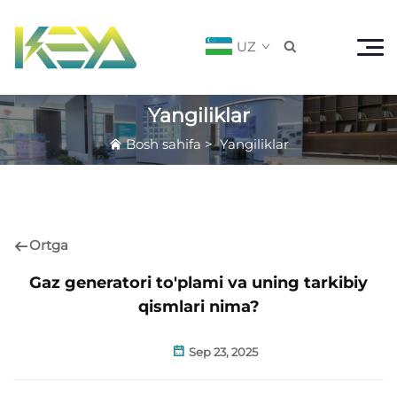
UZ

Yangiliklar
Bosh sahifa
>
Yangiliklar
Ortga
Gaz generatori to'plami va uning tarkibiy
qismlari nima?
Sep 23, 2025