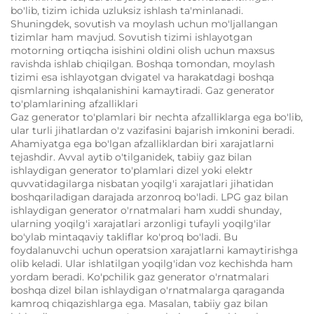
bo'lib, tizim ichida uzluksiz ishlash ta'minlanadi.
Shuningdek, sovutish va moylash uchun mo'ljallangan
tizimlar ham mavjud.
Sovutish tizimi ishlayotgan
motorning ortiqcha isishini oldini olish uchun maxsus
ravishda ishlab chiqilgan.
Boshqa tomondan, moylash
tizimi esa ishlayotgan dvigatel va harakatdagi boshqa
qismlarning ishqalanishini kamaytiradi.
Gaz generator
to'plamlarining afzalliklari
Gaz generator to'plamlari bir nechta afzalliklarga ega bo'lib,
ular turli jihatlardan o'z vazifasini bajarish imkonini beradi.
Ahamiyatga ega bo'lgan afzalliklardan biri xarajatlarni
tejashdir.
Avval aytib o'tilganidek, tabiiy gaz bilan
ishlaydigan generator to'plamlari dizel yoki elektr
quvvatidagilarga nisbatan yoqilg'i xarajatlari jihatidan
boshqariladigan darajada arzonroq bo'ladi.
LPG gaz bilan
ishlaydigan generator o'rnatmalari ham xuddi shunday,
ularning yoqilg'i xarajatlari arzonligi tufayli yoqilg'ilar
bo'ylab mintaqaviy takliflar ko'proq bo'ladi.
Bu
foydalanuvchi uchun operatsion xarajatlarni kamaytirishga
olib keladi.
Ular ishlatilgan yoqilg'idan voz kechishda ham
yordam beradi.
Ko'pchilik gaz generator o'rnatmalari
boshqa dizel bilan ishlaydigan o'rnatmalarga qaraganda
kamroq chiqazishlarga ega.
Masalan, tabiiy gaz bilan