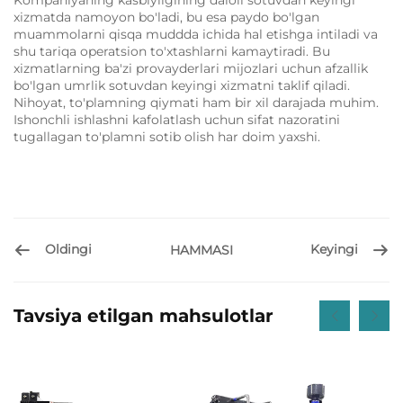
xizmatda namoyon bo'ladi, bu esa paydo bo'lgan
muammolarni qisqa muddda ichida hal etishga intiladi va
shu tariqa operatsion to'xtashlarni kamaytiradi.
Bu
xizmatlarning ba'zi provayderlari mijozlari uchun afzallik
bo'lgan umrlik sotuvdan keyingi xizmatni taklif qiladi.
Nihoyat, to'plamning qiymati ham bir xil darajada muhim.
Ishonchli ishlashni kafolatlash uchun sifat nazoratini
tugallagan to'plamni sotib olish har doim yaxshi.
Oldingi
Keyingi
HAMMASI
Tavsiya etilgan mahsulotlar