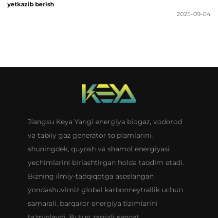
yetkazib berish
2025-09-04
Jiangsu Keya Yangi energiya biogaz, vodorod
va tabiiy gaz generator to'plamlarini,
shuningdek, quyosh va shamol energiyasi
yechimlarini birlashtirgan holda taqdim etadi.
Bizning ilmiy-tadqiqotga asoslangan
yondashuvimiz global karbonneytrallik uchun
samarali, barqaror energiya tizimlarini
ta'minlaydi. Butun zanjirli sanoat