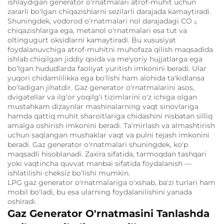
ishlaydigan generator o'rnatmalari atrof-muhit uchun
zararli bo'lgan chiqazishlarni sezilarli darajada kamaytiradi.
Shuningdek, vodorod o'rnatmalari nol darajadagi CO
₂
chiqazishlarga ega, metanol o'rnatmalari esa tut va
oltingugurt oksidlarni kamaytiradi.
Bu xususiyat
foydalanuvchiga atrof-muhitni muhofaza qilish maqsadida
ishlab chiqilgan jiddiy qoida va me'yoriy hujjatlarga ega
bo'lgan hududlarda faoliyat yuritish imkonini beradi.
Ular
yuqori chidamlilikka ega bo'lishi ham alohida ta'kidlansa
bo'ladigan jihatdir.
Gaz generator o'rnatmalarini asos,
dvigatellar va ilg'or yoqilg'i tizimlarini o'z ichiga olgan
mustahkam dizaynlar mashinalarning vaqt sinovlariga
hamda qattiq muhit sharoitlariga chidashini nisbatan silliq
amalga oshirish imkonini beradi.
Ta'mirlash va almashtirish
uchun saqlangan mushaklar vaqt va pulni tejash imkonini
beradi.
Gaz generator o'rnatmalari shuningdek, ko'p
maqsadli hisoblanadi.
Zaxira sifatida, tarmoqdan tashqari
yoki vaqtincha quvvat manbai sifatida foydalanish —
ishlatilishi cheksiz bo'lishi mumkin.
LPG gaz generator o'rnatmalariga o'xshab, ba'zi turlari ham
mobil bo'ladi, bu esa ularning foydalanilishini yanada
oshiradi.
Gaz Generator O'rnatmasini Tanlashda