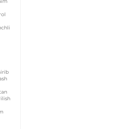
uhim
rol
nchli
irib
ash
tan
ilish
im