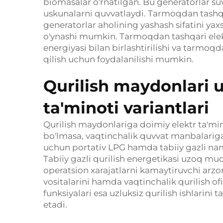
biomasalar o'rnatilgan. Bu generatorlar suv
uskunalarni quvvatlaydi. Tarmoqdan tashqa
generatorlar aholining yashash sifatini 
o'ynashi mumkin. Tarmoqdan tashqari elekt
energiyasi bilan birlashtirilishi va tarmoqd
qilish uchun foydalanilishi mumkin.
Qurilish maydonlari 
ta'minoti variantlari
Qurilish maydonlariga doimiy elektr ta'mino
bo'lmasa, vaqtinchalik quvvat manbalariga 
uchun portativ LPG hamda tabiiy gazli nam
Tabiiy gazli qurilish energetikasi uzoq mu
operatsion xarajatlarni kamaytiruvchi arzo
vositalarini hamda vaqtinchalik qurilish of
funksiyalari esa uzluksiz qurilish ishlarini 
etadi.