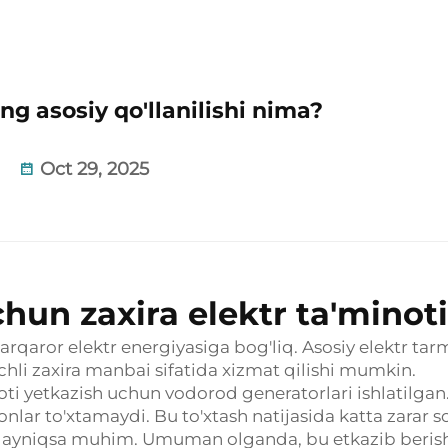
ng asosiy qo'llanilishi nima?
Oct 29, 2025
hun zaxira elektr ta'minoti
arqaror elektr energiyasiga bog'liq. Asosiy elektr tar
hli zaxira manbai sifatida xizmat qilishi mumkin.
ti yetkazish uchun vodorod generatorlari ishlatilgan
lar to'xtamaydi. Bu to'xtash natijasida katta zarar s
da ayniqsa muhim. Umuman olganda, bu etkazib beris