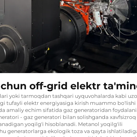
hun off-grid elektr ta'min
tlari yoki tarmoqdan tashqari uyquvohalarda kabi uz
gi tufayli elektr energiyasiga kirish muammo bo'lishi
amaliy echim sifatida gaz generatoridan foydalani
atori - gaz generatori bilan solishganda xavfsizroq
anadigan yoqilg'i hisoblanadi. Metanol yoqilg'ili
shu generatorlarga ekologik toza va qayta ishlatiladi