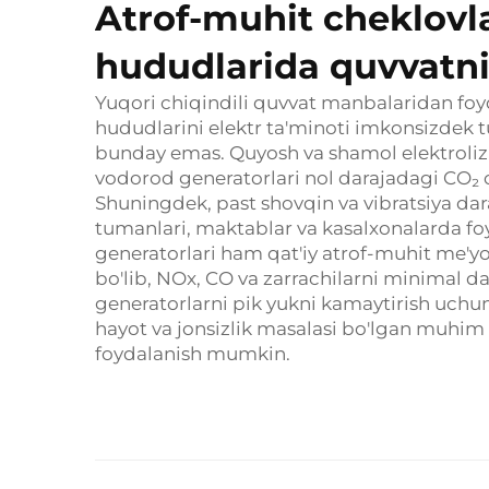
Atrof-muhit cheklovl
hududlarida quvvatni
Yuqori chiqindili quvvat manbalaridan foyd
hududlarini elektr ta'minoti imkonsizdek tu
bunday emas. Quyosh va shamol elektrolizi o
vodorod generatorlari nol darajadagi CO₂ 
Shuningdek, past shovqin va vibratsiya dara
tumanlari, maktablar va kasalxonalarda fo
generatorlari ham qat'iy atrof-muhit me'yo
bo'lib, NOx, CO va zarrachilarni minimal d
generatorlarni pik yukni kamaytirish uchun
hayot va jonsizlik masalasi bo'lgan muhim
foydalanish mumkin.