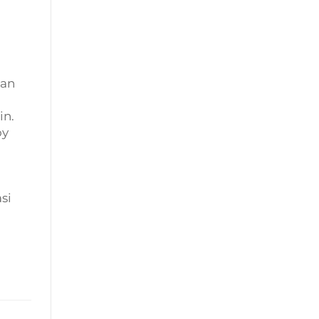
lan
in.
oy
si