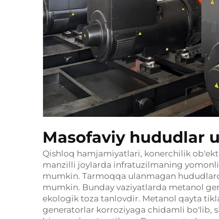
Masofaviy hududlar uc
Qishloq hamjamiyatlari, konerchilik ob'ek
manzilli joylarda infratuzilmaning yomonli
mumkin. Tarmoqqa ulanmagan hududlarda 
mumkin. Bunday vaziyatlarda metanol gener
ekologik toza tanlovdir. Metanol qayta tikl
generatorlar korroziyaga chidamli bo'lib, 