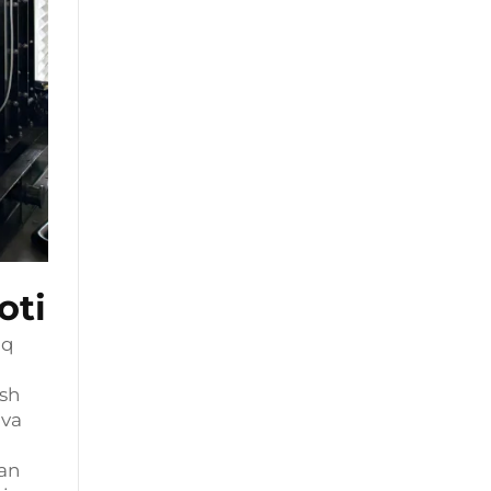
oti
oq
sh
 va
gan