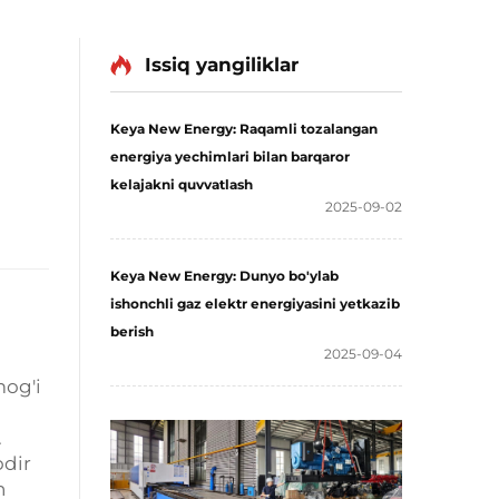
Issiq yangiliklar
Keya New Energy: Raqamli tozalangan
energiya yechimlari bilan barqaror
kelajakni quvvatlash
2025-09-02
Keya New Energy: Dunyo bo'ylab
ishonchli gaz elektr energiyasini yetkazib
berish
2025-09-04
mog'i
.
odir
h