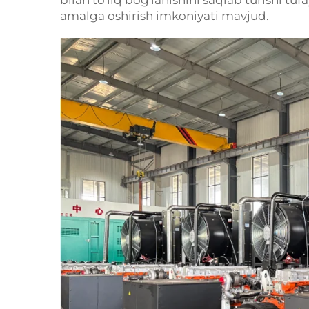
bilan to'liq bog'lanishini saqlab turishi t
amalga oshirish imkoniyati mavjud.