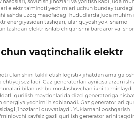
 nasoslari, sovutish jihozlari va yoritish kabi juda m
ri elektr ta'minoti yechimlari uchun bunday turdagi
yaxshilashda uzoq masofadagi hududlarda juda muhim 
r energiyasidan tashqari, ular quyosh yoki shamol
an tashqari elektr ishlab chiqarishni barqaror va isho
uchun vaqtinchalik elektr
ti ulanishini taklif etish logistik jihatdan amalga osh
ehtiyoj seziladi! Gaz generatorlari ayniqsa arzon ishl
unalari bilan ushbu moslashuvchanlikni ta'minlaydi.
ddatli qurilish maydonlarida dizel generatoriga nisba
n energiya yechimi hisoblanadi. Gaz generatorlari qur
isidagi jihozlarni quvvatlaydi. Yuklamani boshqarish
ta'minlovchi xavfsiz gazli qurilish generatorlarini taqd