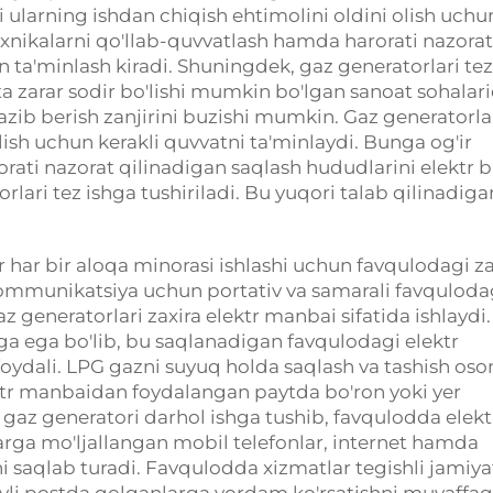
i ularning ishdan chiqish ehtimolini oldini olish uchu
texnikalarni qo'llab-quvvatlash hamda harorati nazorat
n ta'minlash kiradi. Shuningdek, gaz generatorlari tez
atta zarar sodir bo'lishi mumkin bo'lgan sanoat sohalar
b berish zanjirini buzishi mumkin. Gaz generatorla
lish uchun kerakli quvvatni ta'minlaydi. Bunga og'ir
rati nazorat qilinadigan saqlash hududlarini elektr b
rlari tez ishga tushiriladi. Bu yuqori talab qilinadiga
r har bir aloqa minorasi ishlashi uchun favqulodagi za
 Kommunikatsiya uchun portativ va samarali favquloda
az generatorlari zaxira elektr manbai sifatida ishlaydi
ga ega bo'lib, bu saqlanadigan favqulodagi elektr
oydali. LPG gazni suyuq holda saqlash va tashish oso
ktr manbaidan foydalangan paytda bo'ron yoki yer
gaz generatori darhol ishga tushib, favqulodda elekt
larga mo'ljallangan mobil telefonlar, internet hamda
ni saqlab turadi. Favqulodda xizmatlar tegishli jamiya