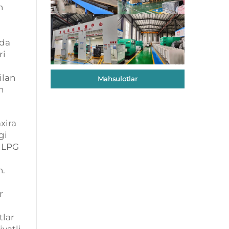
n
ida
ri
ilan
Mahsulotlar
n
xira
gi
. LPG
n.
r
tlar