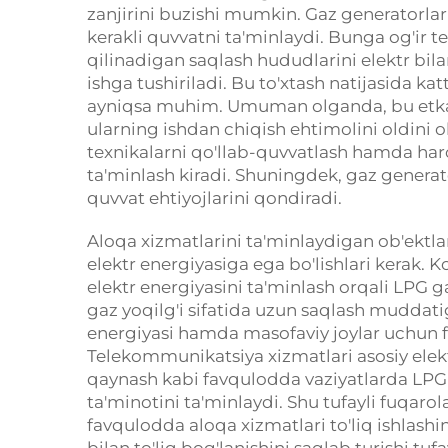
zanjirini buzishi mumkin. Gaz generatorlar
kerakli quvvatni ta'minlaydi. Bunga og'ir 
qilinadigan saqlash hududlarini elektr bila
ishga tushiriladi. Bu to'xtash natijasida k
ayniqsa muhim. Umuman olganda, bu etkazi
ularning ishdan chiqish ehtimolini oldini o
texnikalarni qo'llab-quvvatlash hamda haro
ta'minlash kiradi. Shuningdek, gaz generato
quvvat ehtiyojlarini qondiradi.
Aloqa xizmatlarini ta'minlaydigan ob'ektla
elektr energiyasiga ega bo'lishlari kerak.
elektr energiyasini ta'minlash orqali LPG g
gaz yoqilg'i sifatida uzun saqlash muddati
energiyasi hamda masofaviy joylar uchun f
Telekommunikatsiya xizmatlari asosiy ele
qaynash kabi favqulodda vaziyatlarda LPG 
ta'minotini ta'minlaydi. Shu tufayli fuqaro
favqulodda aloqa xizmatlari to'liq ishlashi