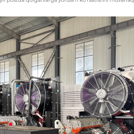
ufayli postda qolganlarga yordam ko'rsatishni muvaffaqi