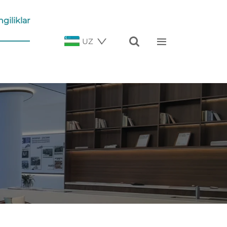
ngiliklar


UZ