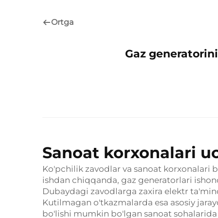
Ortga
Gaz generatorini
Sanoat korxonalari uc
Ko'pchilik zavodlar va sanoat korxonalari b
ishdan chiqqanda, gaz generatorlari ishonc
Dubaydagi zavodlarga zaxira elektr ta'mino
Kutilmagan o'tkazmalarda esa asosiy jarayon
bo'lishi mumkin bo'lgan sanoat sohalari