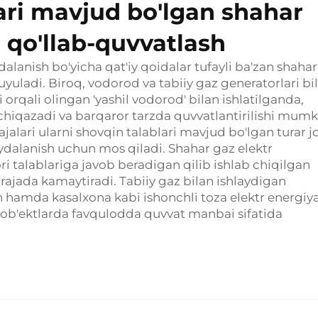
ari mavjud bo'lgan shahar
 qo'llab-quvvatlash
alanish bo'yicha qat'iy qoidalar tufayli ba'zan shahar
yuladi. Biroq, vodorod va tabiiy gaz generatorlari bi
rqali olingan 'yashil vodorod' bilan ishlatilganda,
chiqazadi va barqaror tarzda quvvatlantirilishi mumk
jalari ularni shovqin talablari mavjud bo'lgan turar j
ydalanish uchun mos qiladi. Shahar gaz elektr
ri talablariga javob beradigan qilib ishlab chiqilgan
arajada kamaytiradi. Tabiiy gaz bilan ishlaydigan
 hamda kasalxona kabi ishonchli toza elektr energiya
 ob'ektlarda favqulodda quvvat manbai sifatida