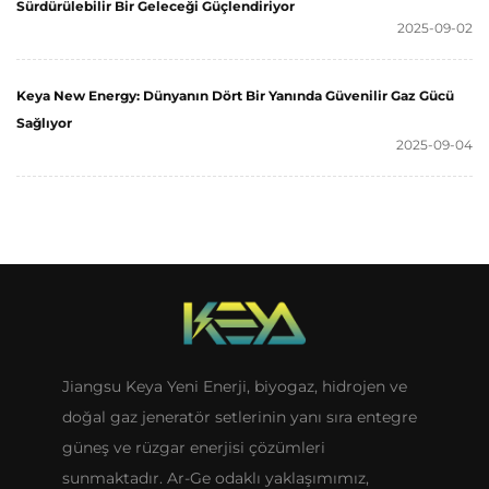
Sürdürülebilir Bir Geleceği Güçlendiriyor
2025-09-02
Keya New Energy: Dünyanın Dört Bir Yanında Güvenilir Gaz Gücü
Sağlıyor
2025-09-04
Jiangsu Keya Yeni Enerji, biyogaz, hidrojen ve
doğal gaz jeneratör setlerinin yanı sıra entegre
güneş ve rüzgar enerjisi çözümleri
sunmaktadır. Ar-Ge odaklı yaklaşımımız,