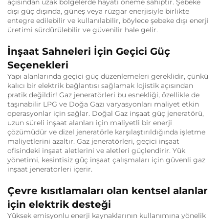
açısından uzak bölgelerde hayati öneme sahiptir. Şebeke
dışı güç dışında, güneş veya rüzgar enerjisiyle birlikte
entegre edilebilir ve kullanılabilir, böylece şebeke dışı enerji
üretimi sürdürülebilir ve güvenilir hale gelir.
İnşaat Sahneleri İçin Geçici Güç
Seçenekleri
Yapı alanlarında geçici güç düzenlemeleri gereklidir, çünkü
kalıcı bir elektrik bağlantısı sağlamak lojistik açısından
pratik değildir! Gaz jeneratörleri bu esnekliği, özellikle de
taşınabilir LPG ve Doğa Gazı varyasyonları maliyet etkin
operasyonlar için sağlar. Doğal Gaz inşaat güç jeneratörü,
uzun süreli inşaat alanları için maliyetli bir enerji
çözümüdür ve dizel jeneratörle karşılaştırıldığında işletme
maliyetlerini azaltır. Gaz jeneratörleri, geçici inşaat
ofisindeki inşaat aletlerini ve aletleri güçlendirir. Yük
yönetimi, kesintisiz güç inşaat çalışmaları için güvenli gaz
inşaat jeneratörleri içerir.
Çevre kısıtlamaları olan kentsel alanlar
için elektrik desteği
Yüksek emisyonlu enerji kaynaklarının kullanımına yönelik