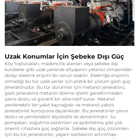
Uzak Konumlar İçin Şebeke Dışı Güç
Köy toplulukları, madencilik alanları veya şebeke dışı
kulübeler gibi uzak yerlerde altyapının yetersiz olmasından
dolayı elektrik erişimi bir sorun olabilir. Elektriğe erişimin
olmadığı bu tür uzak yerler için pratik bir çözüm gazlı güç
jeneratörüdür. Bu tür durumlar için metanol jeneratörü,
gazlı jeneratöre metanol dökme işlemi gerektirmeden
çevre dostu ve güvenli bir alternatif sunar. Metanol
yenilenebilir bir yakıt kaynağıdır ve metanol yakıtlı
jeneratörler korozyona dayanıklıdır. Bu jeneratörler çevre
dostu ve yenilenebilir biyokütle ile donatılmıştır. Su
pompaları, soğutma sistemleri ve aydınlatma gibi çok
önemli cihazlara güç sağlarlar. Şebeke dışı güç çözümleri
için bu tür jeneratörler, yaşam kalitesinin artırılması