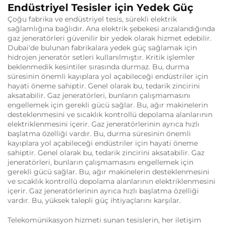
Endüstriyel Tesisler için Yedek Güç
Çoğu fabrika ve endüstriyel tesis, sürekli elektrik
sağlamlığına bağlıdır. Ana elektrik şebekesi arızalandığında
gaz jeneratörleri güvenilir bir yedek olarak hizmet edebilir.
Dubai'de bulunan fabrikalara yedek güç sağlamak için
hidrojen jeneratör setleri kullanılmıştır. Kritik işlemler
beklenmedik kesintiler sırasında durmaz. Bu, durma
süresinin önemli kayıplara yol açabileceği endüstriler için
hayati öneme sahiptir. Genel olarak bu, tedarik zincirini
aksatabilir. Gaz jeneratörleri, bunların çalışmamasını
engellemek için gerekli gücü sağlar. Bu, ağır makinelerin
desteklenmesini ve sıcaklık kontrollü depolama alanlarının
elektriklenmesini içerir. Gaz jeneratörlerinin ayrıca hızlı
başlatma özelliği vardır. Bu, durma süresinin önemli
kayıplara yol açabileceği endüstriler için hayati öneme
sahiptir. Genel olarak bu, tedarik zincirini aksatabilir. Gaz
jeneratörleri, bunların çalışmamasını engellemek için
gerekli gücü sağlar. Bu, ağır makinelerin desteklenmesini
ve sıcaklık kontrollü depolama alanlarının elektriklenmesini
içerir. Gaz jeneratörlerinin ayrıca hızlı başlatma özelliği
vardır. Bu, yüksek talepli güç ihtiyaçlarını karşılar.
Telekomünikasyon hizmeti sunan tesislerin, her iletişim