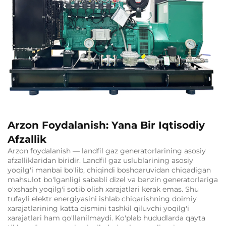
Arzon Foydalanish: Yana Bir Iqtisodiy
Afzallik
Arzon foydalanish — landfil gaz generatorlarining asosiy
afzalliklaridan biridir. Landfil gaz uslublarining asosiy
yoqilg'i manbai bo'lib, chiqindi boshqaruvidan chiqadigan
mahsulot bo'lganligi sababli dizel va benzin generatorlariga
o'xshash yoqilg'i sotib olish xarajatlari kerak emas. Shu
tufayli elektr energiyasini ishlab chiqarishning doimiy
xarajatlarining katta qismini tashkil qiluvchi yoqilg'i
xarajatlari ham qo'llanilmaydi. Ko'plab hududlarda qayta