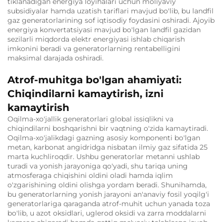
tiklanadigan energiya loyihalari uchun moliyaviy
subsidiyalar hamda uzatish tariflari mavjud bo'lib, bu landfil
gaz generatorlarining sof iqtisodiy foydasini oshiradi. Ajoyib
energiya konvertatsiyasi mavjud bo'lgan landfil gazidan
sezilarli miqdorda elektr energiyasi ishlab chiqarish
imkonini beradi va generatorlarning rentabelligini
maksimal darajada oshiradi.
Atrof-muhitga bo'lgan ahamiyati:
Chiqindilarni kamaytirish, izni
kamaytirish
Oqilma-xo'jallik generatorlari global issiqlikni va
chiqindilarni boshqarishni bir vaqtning o'zida kamaytiradi.
Oqilma-xo'jalikdagi gazning asosiy komponenti bo'lgan
metan, karbonat angidridga nisbatan ilmiy gaz sifatida 25
marta kuchliroqdir. Ushbu generatorlar metanni ushlab
turadi va yonish jarayoniga qo'yadi, shu tariqa uning
atmosferaga chiqishini oldini oladi hamda iqlim
o'zgarishining oldini olishga yordam beradi. Shunihamda,
bu generatorlarning yonish jarayoni an'anaviy fosil yoqilg'i
generatorlariga qaraganda atrof-muhit uchun yanada toza
bo'lib, u azot oksidlari, uglerod oksidi va zarra moddalarni