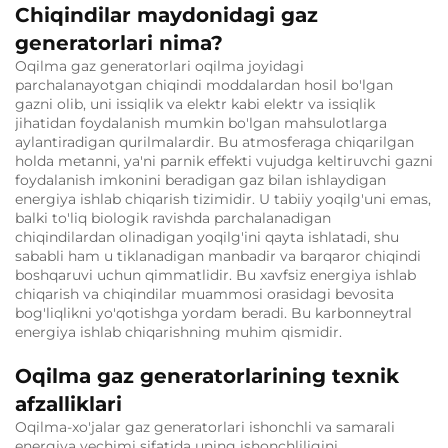
Chiqindilar maydonidagi gaz
generatorlari nima?
Oqilma gaz generatorlari oqilma joyidagi
parchalanayotgan chiqindi moddalardan hosil bo'lgan
gazni olib, uni issiqlik va elektr kabi elektr va issiqlik
jihatidan foydalanish mumkin bo'lgan mahsulotlarga
aylantiradigan qurilmalardir. Bu atmosferaga chiqarilgan
holda metanni, ya'ni parnik effekti vujudga keltiruvchi gazni
foydalanish imkonini beradigan gaz bilan ishlaydigan
energiya ishlab chiqarish tizimidir. U tabiiy yoqilg'uni emas,
balki to'liq biologik ravishda parchalanadigan
chiqindilardan olinadigan yoqilg'ini qayta ishlatadi, shu
sababli ham u tiklanadigan manbadir va barqaror chiqindi
boshqaruvi uchun qimmatlidir. Bu xavfsiz energiya ishlab
chiqarish va chiqindilar muammosi orasidagi bevosita
bog'liqlikni yo'qotishga yordam beradi. Bu karbonneytral
energiya ishlab chiqarishning muhim qismidir.
Oqilma gaz generatorlarining texnik
afzalliklari
Oqilma-xo'jalar gaz generatorlari ishonchli va samarali
energiya yechimi sifatida uning ishonchliligini