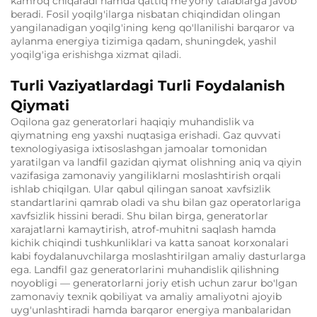
kamroq chiqaradi hamda qattiq me'yoriy talablarga javob
beradi. Fosil yoqilg'ilarga nisbatan chiqindidan olingan
yangilanadigan yoqilg'ining keng qo'llanilishi barqaror va
aylanma energiya tizimiga qadam, shuningdek, yashil
yoqilg'iga erishishga xizmat qiladi.
Turli Vaziyatlardagi Turli Foydalanish
Qiymati
Oqilona gaz generatorlari haqiqiy muhandislik va
qiymatning eng yaxshi nuqtasiga erishadi. Gaz quvvati
texnologiyasiga ixtisoslashgan jamoalar tomonidan
yaratilgan va landfil gazidan qiymat olishning aniq va qiyin
vazifasiga zamonaviy yangiliklarni moslashtirish orqali
ishlab chiqilgan. Ular qabul qilingan sanoat xavfsizlik
standartlarini qamrab oladi va shu bilan gaz operatorlariga
xavfsizlik hissini beradi. Shu bilan birga, generatorlar
xarajatlarni kamaytirish, atrof-muhitni saqlash hamda
kichik chiqindi tushkunliklari va katta sanoat korxonalari
kabi foydalanuvchilarga moslashtirilgan amaliy dasturlarga
ega. Landfil gaz generatorlarini muhandislik qilishning
noyobligi — generatorlarni joriy etish uchun zarur bo'lgan
zamonaviy texnik qobiliyat va amaliy amaliyotni ajoyib
uyg'unlashtiradi hamda barqaror energiya manbalaridan