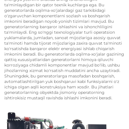
ta'minlaydigan bir qator texnik kuchlarga ega. Bu
generatorlarda oqilma-xo'jalardagi gaz tarkibidagi
o'zgaruvchan komponentlarni sozlash va boshqarish
imkonini beradigan noyob yonish tizimlari mavjud. Bu
generatorlarning barqaror ishlashini va ishonchliligini
ta'minlaydi. Eng so'nggi texnologiyalar turli operatsion
yuklamalarda, jumladan, sanoat mijozlariga asosiy quvvat
ta'minoti hamda tijorat mijozlariga zaxira quvvat ta'minoti
ko'rsatishda barqaror elektr energiyasi ishlab chiqarish
imkonini beradi. Bu generatorlarda oqilma-xo'jalar gazining
qattiq xususiyatlaridan generatorlarni himoya qiluvchi
korroziyaga chidamli komponentlar mavjud bo'lib, ushbu
jihozlarning xizmat ko'rsatish muddatini ancha uzaytiradi.
Shuningdek, bu generatorlarga masofadan boshqarish,
avtomatlashtirilgan yuk boshqaruvi kabi funksiyalarni o'z
ichiga olgan aqlli konstruksiya ham xosdir. Bu jihatlari
generatorlarning obyektda jismoniy operatorning
ishtirokisiz mustaqil ravishda ishlashi imkonini beradi.