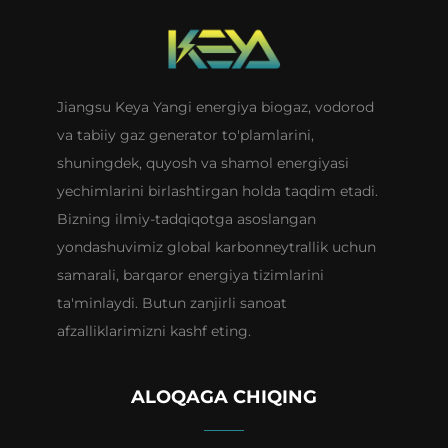
Jiangsu Keya Yangi energiya biogaz, vodorod
va tabiiy gaz generator to'plamlarini,
shuningdek, quyosh va shamol energiyasi
yechimlarini birlashtirgan holda taqdim etadi.
Bizning ilmiy-tadqiqotga asoslangan
yondashuvimiz global karbonneytrallik uchun
samarali, barqaror energiya tizimlarini
ta'minlaydi. Butun zanjirli sanoat
afzalliklarimizni kashf eting.
ALOQAGA CHIQING