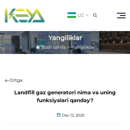
UZ

Yangiliklar
Bosh sahifa
>
Yangiliklar
Ortga
Landfill gaz generatori nima va uning
funksiyalari qanday?
Dec 12, 2025