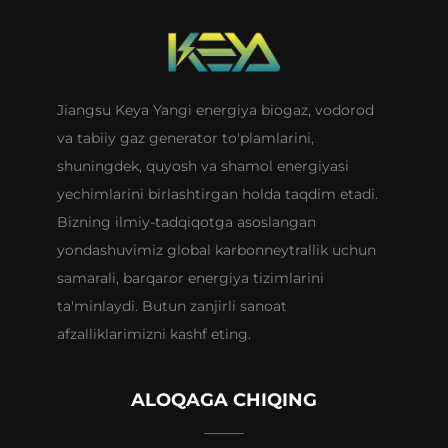
Jiangsu Keya Yangi energiya biogaz, vodorod
va tabiiy gaz generator to'plamlarini,
shuningdek, quyosh va shamol energiyasi
yechimlarini birlashtirgan holda taqdim etadi.
Bizning ilmiy-tadqiqotga asoslangan
yondashuvimiz global karbonneytrallik uchun
samarali, barqaror energiya tizimlarini
ta'minlaydi. Butun zanjirli sanoat
afzalliklarimizni kashf eting.
ALOQAGA CHIQING