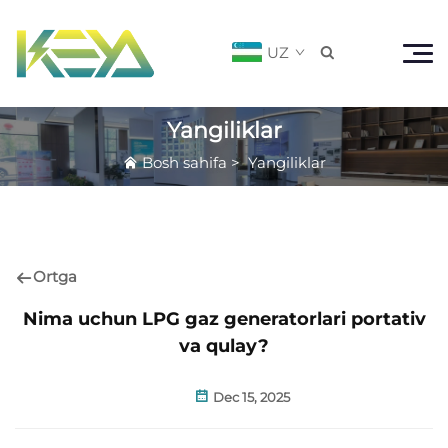
UZ

Yangiliklar
Bosh sahifa
>
Yangiliklar
Ortga
Nima uchun LPG gaz generatorlari portativ
va qulay?
Dec 15, 2025