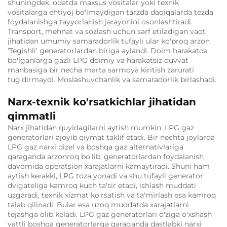
shuningdek, odatda maxsus vositalar yoki texnik
vositalarga ehtiyoj bo'lmaydigan tarzda daqiqalarda tezda
foydalanishga tayyorlanish jarayonini osonlashtiradi.
Transport, mehnat va sozlash uchun sarf etiladigan vaqt
jihatidan umumiy samaradorlik tufayli ular ko'proq arzon
'Tegishli' generatorlardan biriga aylandi. Doim harakatda
bo'lganlarga gazli LPG doimiy va harakatsiz quvvat
manbasiga bir necha marta sarmoya kiritish zarurati
tug'dirmaydi. Moslashuvchanlik va samaradorlik birlashadi.
Narx-texnik ko'rsatkichlar jihatidan
qimmatli
Narx jihatidan quyidagilarni aytish mumkin: LPG gaz
generatorlari ajoyib qiymat taklif etadi. Bir nechta joylarda
LPG gaz narxi dizel va boshqa gaz alternativlariga
qaraganda arzonroq bo'lib, generatorlardan foydalanish
davomida operatsion xarajatlarni kamaytiradi. Shuni ham
aytish kerakki, LPG toza yonadi va shu tufayli generator
dvigateliga kamroq kuch ta'sir etadi, ishlash muddati
uzgaradi, texnik xizmat ko'rsatish va ta'mirlash esa kamroq
talab qilinadi. Bular esa uzoq muddatda xarajatlarni
tejashga olib keladi. LPG gaz generatorlari o'ziga o'xshash
vattli boshqa generatorlarga qaraganda dastlabki narxi