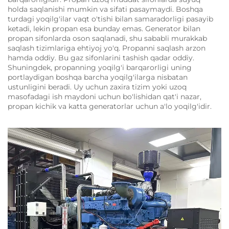
holda saqlanishi mumkin va sifati pasaymaydi. Boshqa
turdagi yoqilg'ilar vaqt o'tishi bilan samaradorligi pasayib
ketadi, lekin propan esa bunday emas. Generator bilan
propan sifonlarda oson saqlanadi, shu sababli murakkab
saqlash tizimlariga ehtiyoj yo'q. Propanni saqlash arzon
hamda oddiy. Bu gaz sifonlarini tashish qadar oddiy.
Shuningdek, propanning yoqilg'i barqarorligi uning
portlaydigan boshqa barcha yoqilg'ilarga nisbatan
ustunligini beradi. Uy uchun zaxira tizim yoki uzoq
masofadagi ish maydoni uchun bo'lishidan qat'i nazar,
propan kichik va katta generatorlar uchun a'lo yoqilg'idir.