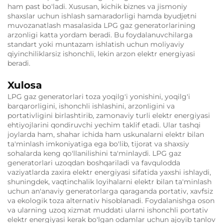
ham past bo'ladi. Xususan, kichik biznes va jismoniy
shaxslar uchun ishlash samaradorligi hamda byudjetni
muvozanatlash masalasida LPG gaz generatorlarining
arzonligi katta yordam beradi. Bu foydalanuvchilarga
standart yoki muntazam ishlatish uchun moliyaviy
qiyinchiliklarsiz ishonchli, lekin arzon elektr energiyasi
beradi.
Xulosa
LPG gaz generatorlari toza yoqilg'i yonishini, yoqilg'i
barqarorligini, ishonchli ishlashini, arzonligini va
portativligini birlashtirib, zamonaviy turli elektr energiyasi
ehtiyojlarini qondiruvchi yechim taklif etadi. Ular tashqi
joylarda ham, shahar ichida ham uskunalarni elektr bilan
ta'minlash imkoniyatiga ega bo'lib, tijorat va shaxsiy
sohalarda keng qo'llanilishini ta'minlaydi. LPG gaz
generatorlari uzoqdan boshqariladi va favqulodda
vaziyatlarda zaxira elektr energiyasi sifatida yaxshi ishlaydi,
shuningdek, vaqtinchalik loyihalarni elektr bilan ta'minlash
uchun an'anaviy generatorlarga qaraganda portativ, xavfsiz
va ekologik toza alternativ hisoblanadi. Foydalanishga oson
va ularning uzoq xizmat muddati ularni ishonchli portativ
elektr energiyasi kerak bo'lgan odamlar uchun ajoyib tanlov