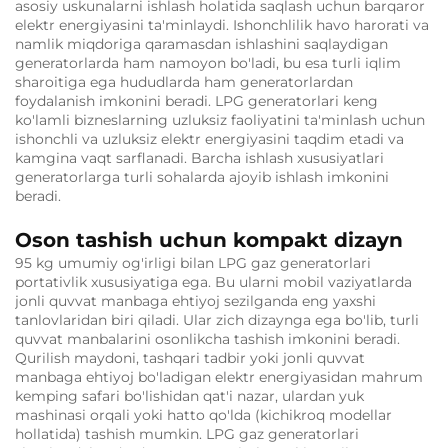
asosiy uskunalarni ishlash holatida saqlash uchun barqaror
elektr energiyasini ta'minlaydi. Ishonchlilik havo harorati va
namlik miqdoriga qaramasdan ishlashini saqlaydigan
generatorlarda ham namoyon bo'ladi, bu esa turli iqlim
sharoitiga ega hududlarda ham generatorlardan
foydalanish imkonini beradi. LPG generatorlari keng
ko'lamli bizneslarning uzluksiz faoliyatini ta'minlash uchun
ishonchli va uzluksiz elektr energiyasini taqdim etadi va
kamgina vaqt sarflanadi. Barcha ishlash xususiyatlari
generatorlarga turli sohalarda ajoyib ishlash imkonini
beradi.
Oson tashish uchun kompakt dizayn
95 kg umumiy og'irligi bilan LPG gaz generatorlari
portativlik xususiyatiga ega. Bu ularni mobil vaziyatlarda
jonli quvvat manbaga ehtiyoj sezilganda eng yaxshi
tanlovlaridan biri qiladi. Ular zich dizaynga ega bo'lib, turli
quvvat manbalarini osonlikcha tashish imkonini beradi.
Qurilish maydoni, tashqari tadbir yoki jonli quvvat
manbaga ehtiyoj bo'ladigan elektr energiyasidan mahrum
kemping safari bo'lishidan qat'i nazar, ulardan yuk
mashinasi orqali yoki hatto qo'lda (kichikroq modellar
hollatida) tashish mumkin. LPG gaz generatorlari