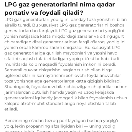
LPG gaz generatorlarini nima qadar
portativ va foydali qiladi?
LPG gaz generatorlari yoqilg'ini qanday toza yonishini bilan
ajralib turadi. Bu xususiyat LPG gaz generatorlarini boshqa
generatorlardan farqlaydi. LPG gaz generatorlari yoqilg'ini
yonish natijasida katta miqdordagi zarralar va oltingugurt
chiqaradigan dizel generatorlaridan farqli o'laroq, yoqilg'ini
yonish orqali kamroq zararli chiqazadi. Bu xususiyat LPG
gaz generatorlariga qurilish maydonlari va yaxshi havo
sifatini saqlash talab etiladigan yopiq ob'ektlar kabi turli
muhitlarda ko'p maqsadli foydalanish imkonini beradi.
Samarali quvvat chiqarishni saqlab turish bilan birga
uglerod izlarini kamaytirishni xohlovchi foydalanuvchilar
toza yonishga ega generatorlarga katta qiziqish bildiradi.
Shuningdek, foydalanuvchilar chiqazilgan chiqindilar uchun
jarimalardan qutulish hamda yaqin va uzoq kelajakda
generatorlarni iqtisodiy javobgarlik bilan foydalanish uchun
xalqaro atrof-muhit standartlariga rioya etishlari talab
etiladi.
Benzinning o'zidan tezroq portlaydigan boshqa yoqilg'i
yo'q, lekin propanning afzalligidan biri — uning yoqilg'i
barqarorligidir. Propan uzoq muddat sifonlarda suyuq