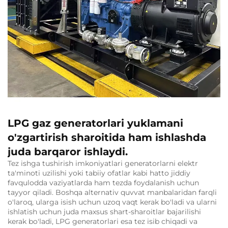
LPG gaz generatorlari yuklamani
o'zgartirish sharoitida ham ishlashda
juda barqaror ishlaydi.
Tez ishga tushirish imkoniyatlari generatorlarni elektr
ta'minoti uzilishi yoki tabiiy ofatlar kabi hatto jiddiy
favqulodda vaziyatlarda ham tezda foydalanish uchun
tayyor qiladi. Boshqa alternativ quvvat manbalaridan farqli
o'laroq, ularga isish uchun uzoq vaqt kerak bo'ladi va ularni
ishlatish uchun juda maxsus shart-sharoitlar bajarilishi
kerak bo'ladi, LPG generatorlari esa tez isib chiqadi va