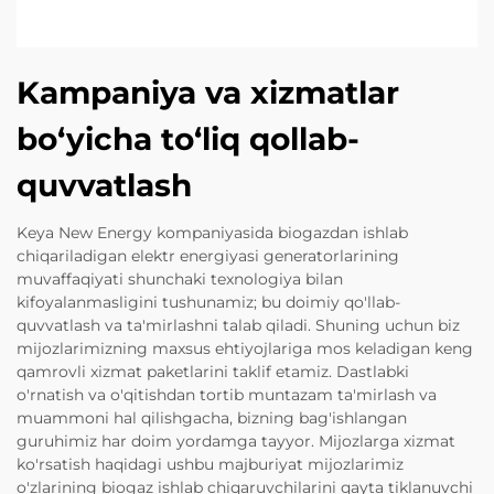
Kampaniya va xizmatlar
bo‘yicha to‘liq qollab-
quvvatlash
Keya New Energy kompaniyasida biogazdan ishlab
chiqariladigan elektr energiyasi generatorlarining
muvaffaqiyati shunchaki texnologiya bilan
kifoyalanmasligini tushunamiz; bu doimiy qo'llab-
quvvatlash va ta'mirlashni talab qiladi. Shuning uchun biz
mijozlarimizning maxsus ehtiyojlariga mos keladigan keng
qamrovli xizmat paketlarini taklif etamiz. Dastlabki
o'rnatish va o'qitishdan tortib muntazam ta'mirlash va
muammoni hal qilishgacha, bizning bag'ishlangan
guruhimiz har doim yordamga tayyor. Mijozlarga xizmat
ko'rsatish haqidagi ushbu majburiyat mijozlarimiz
o'zlarining biogaz ishlab chiqaruvchilarini qayta tiklanuvchi