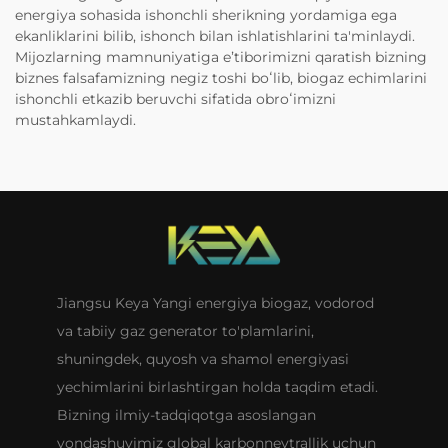
energiya sohasida ishonchli sherikning yordamiga ega
ekanliklarini bilib, ishonch bilan ishlatishlarini ta'minlaydi.
Mijozlarning mamnuniyatiga eʼtiborimizni qaratish bizning
biznes falsafamizning negiz toshi boʻlib, biogaz echimlarini
ishonchli etkazib beruvchi sifatida obroʻimizni
mustahkamlaydi.
Jiangsu Keya Yangi energiya biogaz, vodorod
va tabiiy gaz generator to'plamlarini,
shuningdek, quyosh va shamol energiyasi
yechimlarini birlashtirgan holda taqdim etadi.
Bizning ilmiy-tadqiqotga asoslangan
yondashuvimiz global karbonneytrallik uchun