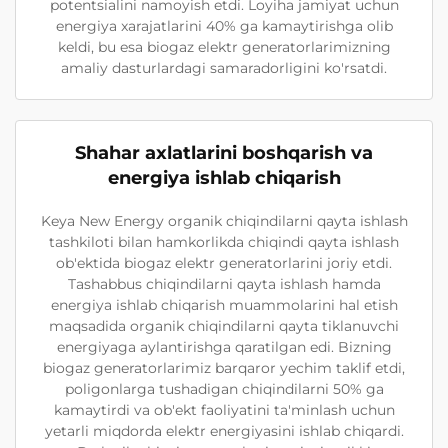
potentsialini namoyish etdi. Loyiha jamiyat uchun
energiya xarajatlarini 40% ga kamaytirishga olib
keldi, bu esa biogaz elektr generatorlarimizning
amaliy dasturlardagi samaradorligini ko'rsatdi.
Shahar axlatlarini boshqarish va
energiya ishlab chiqarish
Keya New Energy organik chiqindilarni qayta ishlash
tashkiloti bilan hamkorlikda chiqindi qayta ishlash
ob'ektida biogaz elektr generatorlarini joriy etdi.
Tashabbus chiqindilarni qayta ishlash hamda
energiya ishlab chiqarish muammolarini hal etish
maqsadida organik chiqindilarni qayta tiklanuvchi
energiyaga aylantirishga qaratilgan edi. Bizning
biogaz generatorlarimiz barqaror yechim taklif etdi,
poligonlarga tushadigan chiqindilarni 50% ga
kamaytirdi va ob'ekt faoliyatini ta'minlash uchun
yetarli miqdorda elektr energiyasini ishlab chiqardi.