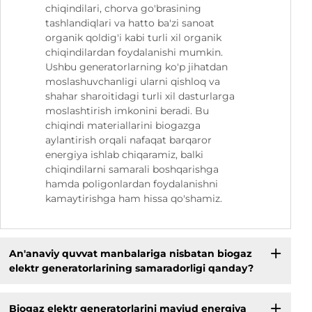
chiqindilari, chorva go'brasining
tashlandiqlari va hatto ba'zi sanoat
organik qoldig'i kabi turli xil organik
chiqindilardan foydalanishi mumkin.
Ushbu generatorlarning ko'p jihatdan
moslashuvchanligi ularni qishloq va
shahar sharoitidagi turli xil dasturlarga
moslashtirish imkonini beradi. Bu
chiqindi materiallarini biogazga
aylantirish orqali nafaqat barqaror
energiya ishlab chiqaramiz, balki
chiqindilarni samarali boshqarishga
hamda poligonlardan foydalanishni
kamaytirishga ham hissa qo'shamiz.
An'anaviy quvvat manbalariga nisbatan biogaz
elektr generatorlarining samaradorligi qanday?
Biogaz elektr generatorlarini mavjud energiya