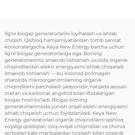
Ilg'or biogaz generatorlarini loyihalash va ishlab
chiqish. Qishloq hamjamiyatlaridan tortib sanoat
korxonalargacha, Keya New Energy barcha uchun
ilg'or biogaz generatorlariga ega. Bizning
generatorlarimiz anaerob tishlanish usulida organik
chiqindilardan elektr energiyasini ishlab chiqaradi.
Anaerob tishlanish — bu kislorod bo'lmagan
sharoitda mikroorganizmlarning organik
chiqindilarni parchalash jarayonidir, natijada asosan
metan va karbonat angidrid bilan ifodalangan
biogaz hosil bo'ladi. Biogaz bizning
generatorlarimizda yonish orqali elektr energiyasini
ishlab chiqarish uchun foydalaniladi. Keya New
Energy generatorlari organik chiqindilarni qishloq
xo'jaligi qoldiqlari, oziq-ovqat chiqindilari va chorva
go'bralari kabi manbalardan to'plash bilan organik