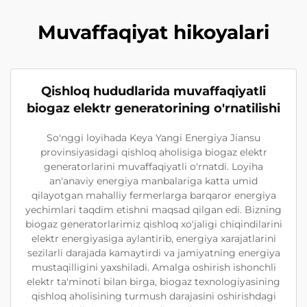
Muvaffaqiyat hikoyalari
Qishloq hududlarida muvaffaqiyatli
biogaz elektr generatorining o'rnatilishi
So'nggi loyihada Keya Yangi Energiya Jiansu
provinsiyasidagi qishloq aholisiga biogaz elektr
generatorlarini muvaffaqiyatli o'rnatdi. Loyiha
an'anaviy energiya manbalariga katta umid
qilayotgan mahalliy fermerlarga barqaror energiya
yechimlari taqdim etishni maqsad qilgan edi. Bizning
biogaz generatorlarimiz qishloq xo'jaligi chiqindilarini
elektr energiyasiga aylantirib, energiya xarajatlarini
sezilarli darajada kamaytirdi va jamiyatning energiya
mustaqilligini yaxshiladi. Amalga oshirish ishonchli
elektr ta'minoti bilan birga, biogaz texnologiyasining
qishloq aholisining turmush darajasini oshirishdagi