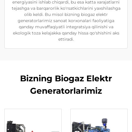
energiyasini ishlab chiqardi, bu esa katta xarajatlarni
tejashga va barqarorlik ko'rsatkichlarini yaxshilashga
olib keldi. Bu misol bizning biogaz elektr
generatorlarimiz sanoat korxonalari faoliyatiga
qanday muvaffaqiyatli integratsiya qilinishi va
ekologik toza kelajakka qanday hissa qo'shishini aks
ettiradi.
Bizning Biogaz Elektr
Generatorlarimiz