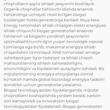
chiqindilarni qayta ishlash jarayonini boshlaydi.
Organik chiqindilar tishlovchi idishda anaerob
tishlanishga uchraydi. Hosil bo'lgan biogaz
tozalangan holda generatorga beriladi. Keya New
Energy tomonidan ishlab chiqilgan elektr energiyasi
ishlab chiquvchi biogaz generatorlari anaerob
tishlanish va biogazni yondirish jarayonlarini
optimallashtiruvchi ilg'or yuqori texnologik nazorat
tizimlariga ega bo'lib, maksimal energiya ishlab
chiqarilishini ta'minlaydi. KNB tomonidan amalga
oshirilayotgan ilg'or tadqiqot va ishlab chiqish
mahsulotlarning ishlash samaradorligini,
ishonchliligini va foydalanish qulayligini oshiradi. Biz
mijozlarimizning energiya ehtiyojlariga xizmat
ko'rsatish hamda global bozordagi energiya talabini
qondirish uchun generatorlar yaratamiz.
Biogaz texnologiyasidan foydalanganda, mijozlar
chiqindilarni boshqarishda yordam beradi, karbon
izini kamaytiradi va innovatsion biogaz
texnologiyasidan foydalanadi. Biogaz generatorlari