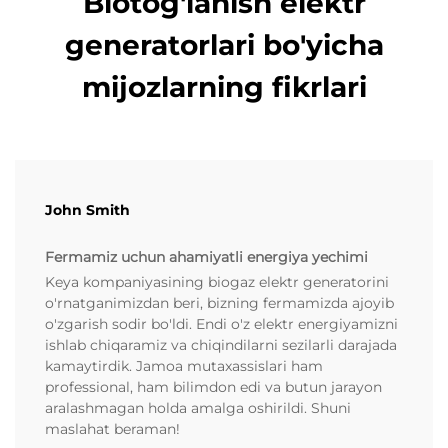
Biotog'lanish elektr
generatorlari bo'yicha
mijozlarning fikrlari
John Smith
Fermamiz uchun ahamiyatli energiya yechimi
Keya kompaniyasining biogaz elektr generatorini
o'rnatganimizdan beri, bizning fermamizda ajoyib
o'zgarish sodir bo'ldi. Endi o'z elektr energiyamizni
ishlab chiqaramiz va chiqindilarni sezilarli darajada
kamaytirdik. Jamoa mutaxassislari ham
professional, ham bilimdon edi va butun jarayon
aralashmagan holda amalga oshirildi. Shuni
maslahat beraman!