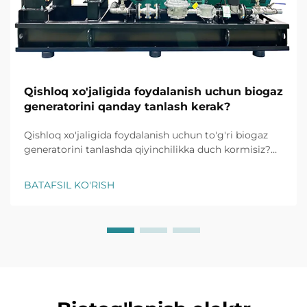
Qishloq xo'jaligida foydalanish uchun biogaz
generatorini qanday tanlash kerak?
Qishloq xo'jaligida foydalanish uchun to'g'ri biogaz
generatorini tanlashda qiyinchilikka duch kormisiz?
Fermerlik ehtiyojlari uchun muhim tanlash mezonlari,
samaradorlik maslahatlari va eng yaxshi modellar
BATAFSIL KO'RISH
haqida ma'lumot oling. Bepul xaridorga nazorat
ro'yxatini hoziroq oling.