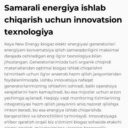
Samarali energiya ishlab
chiqarish uchun innovatsion
texnologiya
Keya New Energy biogaz elektr energiyasi generatorlari
energiyani konvertatsiya qilish samaradorligini maksimal
darajada oshiradigan eng ilg'or texnologiya bilan
jihozlangan. Generatorlarimizda turli organik chiqindi
materiallaridan optimal biogaz ishlab chiqarishni
ta'minlash uchun ilg'or anaerob hazm qilish jarayonlaridan
foydalanilmoqda. Ushbu innovatsiya nafaqat
generatorlarimizning ishlashini oshiradi, balki operatsiya
xarajatlarini ham kamaytiradi, bu esa mijozlar uchun arzon
yechimga aylanadi. Haqiqiy vaqt monitoring tizimlarining
integratsiyasi hazm qilish jarayonini aniq nazorat qilishga
imkon beradi, bu esa energiya ishlab chiqarishda
barqarorlikni va ishonchlilikni ta'minlaydi. Innovatsiyaga
e'tibor qaratish orqali biz o'zimizni biogaz sohasida etakchi
o'rinni egallab, mijozlarimizga ularning barqarorlik