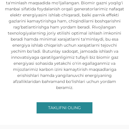
ta'minlash maqsadida mo'ljallangan. Biomir gazni yoqilg'i
manbai sifatida foydalanish orqali generatorlarimiz nafaqat
elektr energiyasini ishlab chiqaradi, balki parnik effekti
gazlarini kamaytirishga ham, chiqindilarni boshqarishni
rag'batlantirishga ham yordam beradi. Rivojlangan
texnologiyalarning joriy etilishi optimal ishlash imkonini
beradi hamda minimal xarajatlarni ta'minlaydi, bu esa
energiya ishlab chiqarish uchun xarajatlarni tejovchi
yechim bo'ladi. Butunlay sadoqat, jamoada ishlash va
innovatsiyaga qaratilganligimiz tufayli biz biomir gaz
energiyasi sohasida yetakchi o'rin egallaganmiz va
mijozlarimiz karbon izini kamaytirish maqsadlariga
erishishlari hamda yangilanuvchi energiyaning
afzalliklaridan bahramand bo'lishlari uchun yordam
beramiz.
TAKLIFNI OLING