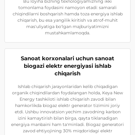
Bu loyiha bizning texnologiyamizning ikki
tomonlama foydasini namoyon etadi: samarali
chiqindilarni boshqarish hamda toza energiya ishlab
chiqarish, bu esa yangilik kiritish va atrof-muhit
mas'uliyatiga bo'lgan majburiyatimizni
mustahkamlamoqda.
Sanoat korxonalari uchun sanoat
biogazi elektr energiyasi ishlab
chiqarish
Ishlab chiqarish jarayonlaridan kelib chiqadigan
organik chiqindilardan foydalangan holda, Keya New
Energy tashkiloti ishlab chiqarish zavodi bilan
hamkorlikda biogaz elektr generator tizimini joriy
etdi. Ushbu innovatsion yechim zavodning karbon
izini kamaytirish bilan birga, qayta tiklanadigan
energiya manbaini ham ta'minladi. Biogaz generatori
zavod ehtiyojining 30% miqdoridagi elektr