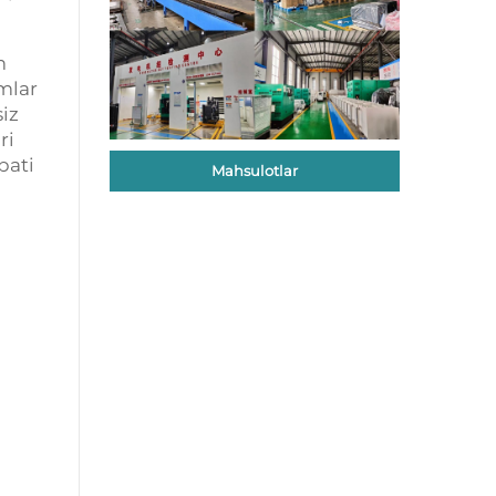
m
mlar
siz
ri
bati
Mahsulotlar