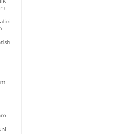
lik
ni
alini
m
atish
kam
ham
uni