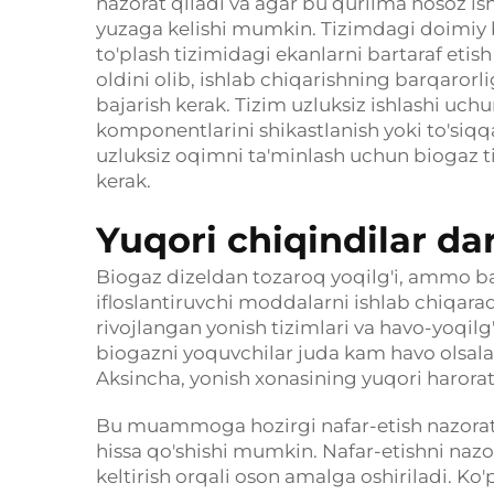
nazorat qiladi va agar bu qurilma nosoz is
yuzaga kelishi mumkin. Tizimdagi doimiy b
to'plash tizimidagi ekanlarni bartaraf etis
oldini olib, ishlab chiqarishning barqarorl
bajarish kerak. Tizim uzluksiz ishlashi uc
komponentlarini shikastlanish yoki to'siqqa
uzluksiz oqimni ta'minlash uchun biogaz ti
kerak.
Yuqori chiqindilar dar
Biogaz dizeldan tozaroq yoqilg'i, ammo ba
ifloslantiruvchi moddalarni ishlab chiqa
rivojlangan yonish tizimlari va havo-yoqi
biogazni yoquvchilar juda kam havo olsalar
Aksincha, yonish xonasining yuqori haroratl
Bu muammoga hozirgi nafar-etish nazorati
hissa qo'shishi mumkin. Nafar-etishni nazor
keltirish orqali oson amalga oshiriladi. Ko