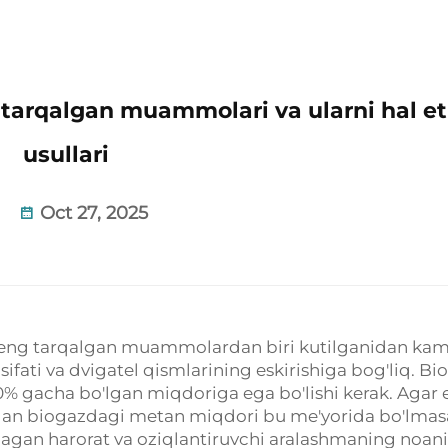
tarqalgan muammolari va ularni hal et
usullari
Oct 27, 2025
g keng tarqalgan muammolardan biri kutilganidan ka
sifati va dvigatel qismlarining eskirishiga bog'liq. Bi
% gacha bo'lgan miqdoriga ega bo'lishi kerak. Agar e
otgan biogazdagi metan miqdori bu me'yorida bo'lmas
agan harorat va oziqlantiruvchi aralashmaning noan