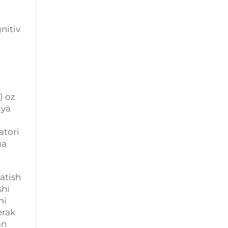
nitiv
i
) oz
iya
atori
ga
atish
shi
mi
erak
an