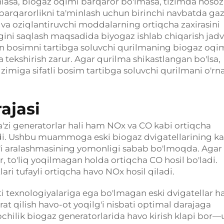
hlasa, biogaz oqimi barqaror bo'lmasa, tizimda nosoz
arqarorlikni ta'minlash uchun birinchi navbatda gaz
h va oziqlantiruvchi moddalarning ortiqcha zaxirasini
igini saqlash maqsadida biyogaz ishlab chiqarish jadv
hun bosimni tartibga soluvchi qurilmaning biogaz oqi
 tekshirish zarur. Agar qurilma shikastlangan bo'lsa,
zimiga sifatli bosim tartibga soluvchi qurilmani o'rn
ajasi
'zi generatorlar hali ham NOx va CO kabi ortiqcha
radi. Ushbu muammoga eski biogaz dvigatellarining 
lg'i aralashmasining yomonligi sabab bo'lmoqda. Agar
, to'liq yoqilmagan holda ortiqcha CO hosil bo'ladi.
ari tufayli ortiqcha havo NOx hosil qiladi.
 texnologiyalariga ega bo'lmagan eski dvigatellar 
at qilish havo-ot yoqilg'i nisbati optimal darajaga
'pchilik biogaz generatorlarida havo kirish klapi bor—