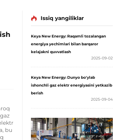
Issiq yangiliklar
ish
Keya New Energy: Raqamli tozalangan
energiya yechimlari bilan barqaror
kelajakni quvvatlash
2025-09-02
Keya New Energy: Dunyo bo'ylab
ishonchli gaz elektr energiyasini yetkazib
berish
2025-09-04
mroq
ogaz
lektr
a, bu
iq