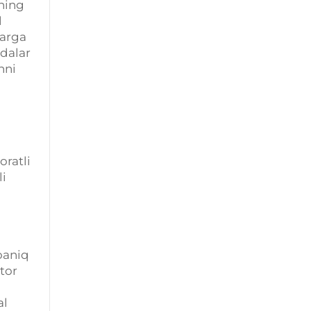
mning
l
larga
ddalar
hni
z
oratli
li
noaniq
tor
al