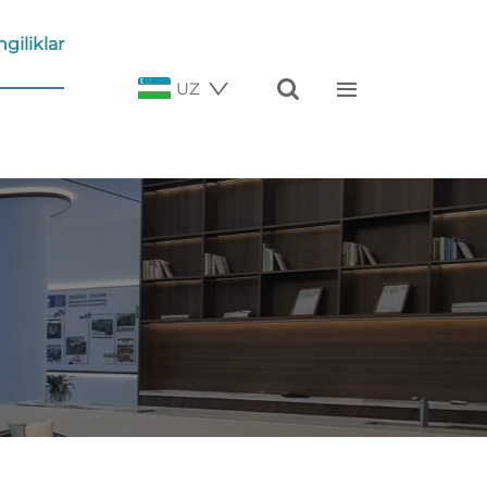
ngiliklar


UZ