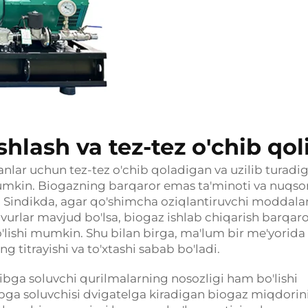
hlash va tez-tez o'chib qol
nlar uchun tez-tez o'chib qoladigan va uzilib turadi
umkin. Biogazning barqaror emas ta'minoti va nuqso
i. Sindikda, agar qo'shimcha oziqlantiruvchi moddala
uvurlar mavjud bo'lsa, biogaz ishlab chiqarish barqar
'lishi mumkin. Shu bilan birga, ma'lum bir me'yorida
 titrayishi va to'xtashi sabab bo'ladi.
ga soluvchi qurilmalarning nosozligi ham bo'lishi
bga soluvchisi dvigatelga kiradigan biogaz miqdorin