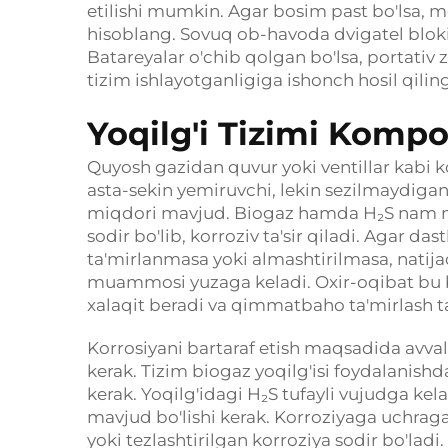
etilishi mumkin. Agar bosim past bo'lsa, 
hisoblang. Sovuq ob-havoda dvigatel blokin
Batareyalar o'chib qolgan bo'lsa, portativ
tizim ishlayotganligiga ishonch hosil qiling
Yoqilg'i Tizimi Kompo
Quyosh gazidan quvur yoki ventillar kabi 
asta-sekin yemiruvchi, lekin sezilmaydig
miqdori mavjud. Biogaz hamda H₂S nam mu
sodir bo'lib, korroziv ta'sir qiladi. Agar 
ta'mirlanmasa yoki almashtirilmasa, natijad
muammosi yuzaga keladi. Oxir-oqibat bu b
xalaqit beradi va qimmatbaho ta'mirlash ta
Korrosiyani bartaraf etish maqsadida avvalo
kerak. Tizim biogaz yoqilg'isi foydalanish
kerak. Yoqilg'idagi H₂S tufayli vujudga ke
mavjud bo'lishi kerak. Korroziyaga uchragan
yoki tezlashtirilgan korroziya sodir bo'ladi