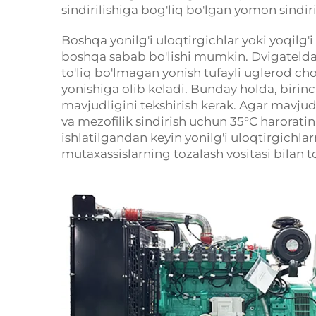
sindirilishiga bog'liq bo'lgan yomon sindiri
Boshqa yonilg'i uloqtirgichlar yoki yoqilg'
boshqa sabab bo'lishi mumkin. Dvigatelda 
to'liq bo'lmagan yonish tufayli uglerod cho'
yonishiga olib keladi. Bunday holda, biri
mavjudligini tekshirish kerak. Agar mavjud
va mezofilik sindirish uchun 35°C harorati
ishlatilgandan keyin yonilg'i uloqtirgichlar
mutaxassislarning tozalash vositasi bilan t