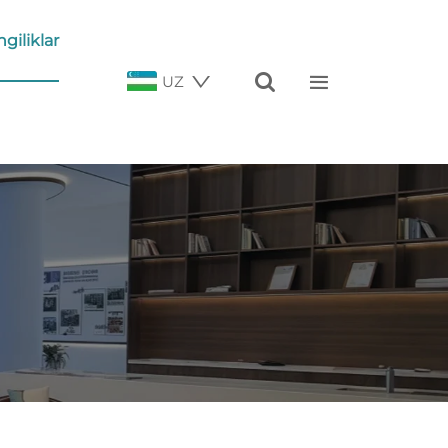
ngiliklar


UZ