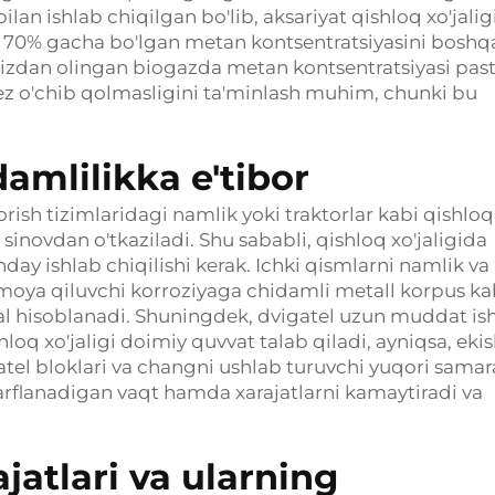
ilan ishlab chiqilgan bo'lib, aksariyat qishloq xo'jalig
70% gacha bo'lgan metan kontsentratsiyasini boshqa
gizdan olingan biogazda metan kontsentratsiyasi pas
-tez o'chib qolmasligini ta'minlash muhim, chunki bu
amlilikka e'tibor
ish tizimlaridagi namlik yoki traktorlar kabi qishloq
sinovdan o'tkaziladi. Shu sababli, qishloq xo'jaligida
ay ishlab chiqilishi kerak. Ichki qismlarni namlik va
moya qiluvchi korroziyaga chidamli metall korpus ka
l hisoblanadi. Shuningdek, dvigatel uzun muddat is
loq xo'jaligi doimiy quvvat talab qiladi, ayniqsa, eki
gatel bloklari va changni ushlab turuvchi yuqori samar
sarflanadigan vaqt hamda xarajatlarni kamaytiradi va
jatlari va ularning