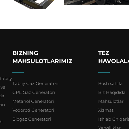
BIZNING
TEZ
MAHSULOTLARIMIZ
HAVOLAL
tabiiy
Tabiiy Gaz Generatori
Bosh sahifa
 va
GPL Gaz Generatori
Biz Haqidida
da
Metanol Generatori
Mahsulotlar
gan
Vodorod Generatori
Xizmat
Biogaz Generatori
Ishlab Chiqari
i.
Yangiliklar