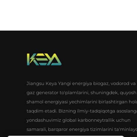
Jiangsu Keya Yangi energiya biogaz, vodorod va 
gaz generator to'plamlarini, shuningdek, quyosh
shamol energiyasi yechimlarini birlashtirgan hol
taqdim etadi. Bizning ilmiy-tadqiqotga asoslan
yondashuvimiz global karbonneytrallik uchun
samarali, barqaror energiya tizimlarini ta'minlayd