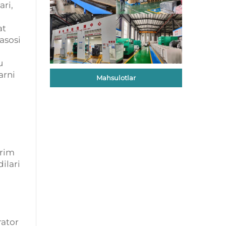
ri,
at
asosi
u
arni
Mahsulotlar
yrim
ilari
rator