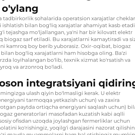
 o'ylang
a tadbirkorlik sohalarida operatsion xarajatlar chekl
 ishlatish bilan bog'liq xarajatlar ahamiyat kasb etad
i tejashga mo'ljallangan, ya'ni har bir kilovatt elektr
biogaz sarf etiladi. Bu xarajatlarni kamaytiradi va siz
ni kamroq boy berib yuborasiz. Oxir-oqibat, biogaz
 bilan bog'liq xarajatlarni ham hisobga oling. Ba'zi
zda loyihalangan bo'lib, texnik xizmat ko'rsatish va
yroq va arzonroq bo'ladi.
oson integratsiyani qidirin
mingizga ulash qiyin bo'lmasligi kerak. U elektr
 energiyani tarmoqqa yetkazish uchun) va zaxira
ayotgan paytda ortiqcha energiyani saqlash uchun) bi
biogaz generatorlari masofadan kuzatish kabi aqlli
asosiy ofisdan uzoqda joylashgan fermerliklar uchun
latini ko'rishingiz, yoqilg'i darajasini nazorat qilishi
 ba'zi mayda muammolarni ham hal etishingiz mumkin