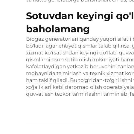
Sotuvdan keyingi qo'
baholamang
Biogaz generatorlari qanday yuqori sifatli b
bo'ladi; agar ehtiyot qismlar talab qilins
xizmat ko'rsatishdan keyingi qo'llab-quvv
qismlarni oson sotib olish imkoniyati hamda
kafolatlaydigan yetkazib beruvchini tanlan
mobaynida ta'mirlash va texnik xizmat ko
ham taklif qiladi. Bu to'g'ridan-to'g'ri ishn
xo'jaliklari kabi daromad olish operatsiya
quvvatlash tezkor ta'mirlashni ta'minlab, f