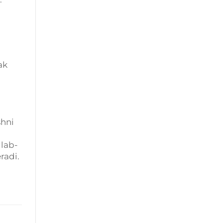
ak
shni
llab-
radi.