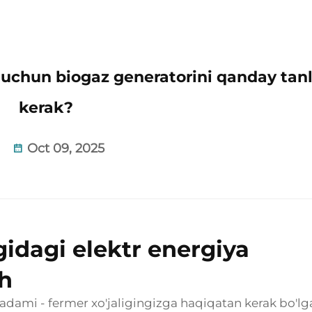
h uchun biogaz generatorini qanday tan
kerak?
Oct 09, 2025
gidagi elektr energiya
sh
qadami - fermer xo'jaligingizga haqiqatan kerak bo'lg