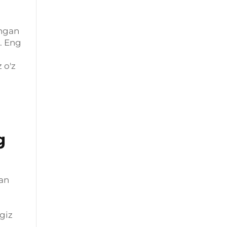
angan
i. Eng
 o'z
g
lan
ngiz
.