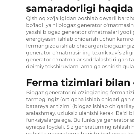
samaradorligi haqida
Qishloq xo'jaligidan boshlab deyarli barch
bo'ladi, ya'ni biogaz generator o'rnatmasini
yaxshi biogaz generator o'rnatmalari yoqilg'
energiyasini ishlab chiqarish uchun kamroq 
fermangizda ishlab chiqargan biogazingiz
generator o'rnatmasining texnik xavfsizligi
generator o'rnatmalar soddalashtirilgan tar
doimiy tekshiruvlarni amalga oshirish qula
Ferma tizimlari bilan 
Biogaz generatorini o'zingizning ferma tizi
tarmog'ingiz (ortiqcha ishlab chiqarilgan
batareyalar tizimi (biogaz ishlab chiqaril
aralashmay, uzluksiz ulanishi kerak. Ba'zi 
funksiyalarga ega. Bu funksiya generator 
ayniqsa foydali. Siz generaturning ishlash ho
va hatto generatorga borish shart emas,