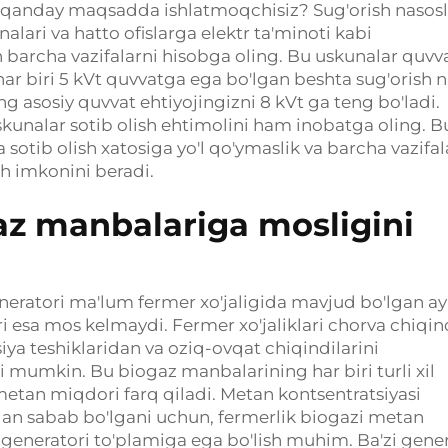
 qanday maqsadda ishlatmoqchisiz? Sug'orish nasosla
alari va hatto ofislarga elektr ta'minoti kabi
 barcha vazifalarni hisobga oling. Bu uskunalar quvv
har biri 5 kVt quvvatga ega bo'lgan beshta sug'orish n
ing asosiy quvvat ehtiyojingizni 8 kVt ga teng bo'ladi.
unalar sotib olish ehtimolini ham inobatga oling. B
 sotib olish xatosiga yo'l qo'ymaslik va barcha vazifal
h imkonini beradi.
gaz manbalariga mosligini
neratori ma'lum fermer xo'jaligida mavjud bo'lgan a
esa mos kelmaydi. Fermer xo'jaliklari chorva chiqind
iya teshiklaridan va oziq-ovqat chiqindilarini
i mumkin. Bu biogaz manbalarining har biri turli xil
 metan miqdori farq qiladi. Metan kontsentratsiyasi
gan sabab bo'lgani uchun, fermerlik biogazi metan
generatori to'plamiga ega bo'lish muhim. Ba'zi gene