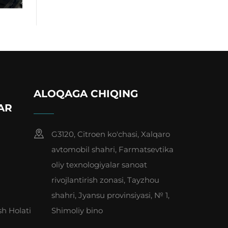
ALOQAGA CHIQING
AR
G3120, Citroen ko'chasi, Xalqaro
avtomobil shahri, Farmatsevtika
oliy texnologiyalar sanoat
rivojlantirish zonasi, Tayzhou
shahri, Jyansu provinsiyasi, № 1,
sh Holati
Shimoliy bino