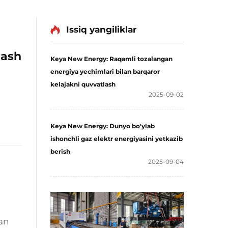
Issiq yangiliklar
lash
Keya New Energy: Raqamli tozalangan
energiya yechimlari bilan barqaror
kelajakni quvvatlash
2025-09-02
Keya New Energy: Dunyo bo'ylab
ishonchli gaz elektr energiyasini yetkazib
berish
2025-09-04
an