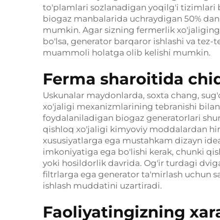
to'plamlari sozlanadigan yoqilg'i tizimlari b
biogaz manbalarida uchraydigan 50% dan 
mumkin. Agar sizning fermerlik xo'jaligin
bo'lsa, generator barqaror ishlashi va tez
muammoli holatga olib kelishi mumkin.
Ferma sharoitida chid
Uskunalar maydonlarda, soxta chang, sug'or
xo'jaligi mexanizmlarining tebranishi bilan 
foydalaniladigan biogaz generatorlari shund
qishloq xo'jaligi kimyoviy moddalardan hi
xususiyatlarga ega mustahkam dizayn idea
imkoniyatiga ega bo'lishi kerak, chunki qish
yoki hosildorlik davrida. Og'ir turdagi dvi
filtrlarga ega generator ta'mirlash uchun 
ishlash muddatini uzartiradi.
Faoliyatingizning xara