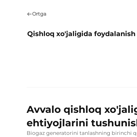
Ortga
Qishloq xo'jaligida foydalanis
Avvalo qishloq xo'jali
ehtiyojlarini tushuni
Biogaz generatorini tanlashning birinchi 