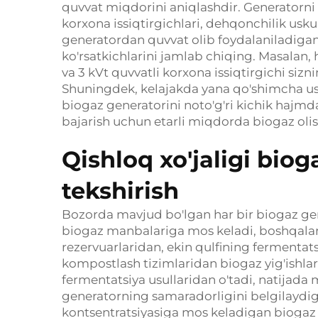
quvvat miqdorini aniqlashdir. Generatorni
korxona issiqtirgichlari, dehqonchilik uskun
generatordan quvvat olib foydalaniladigan
ko'rsatkichlarini jamlab chiqing. Masalan, 
va 3 kVt quvvatli korxona issiqtirgichi sizn
Shuningdek, kelajakda yana qo'shimcha usk
biogaz generatorini noto'g'ri kichik hajmda
bajarish uchun etarli miqdorda biogaz olis
Qishloq xo'jaligi bio
tekshirish
Bozorda mavjud bo'lgan har bir biogaz ge
biogaz manbalariga mos keladi, boshqalari 
rezervuarlaridan, ekin qulfining fermentats
kompostlash tizimlaridan biogaz yig'ishlar
fermentatsiya usullaridan o'tadi, natijada
generatorning samaradorligini belgilaydi
kontsentratsiyasiga mos keladigan biogaz 