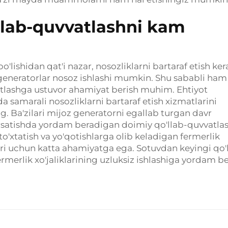
llab-quvvatlashni kam
o'lishidan qat'i nazar, nosozliklarni bartaraf etish ker
a, generatorlar nosoz ishlashi mumkin. Shu sababli ham
atlashga ustuvor ahamiyat berish muhim. Ehtiyot
 samarali nosozliklarni bartaraf etish xizmatlarini
g. Ba'zilari mijoz generatorni egallab turgan davr
'rsatishda yordam beradigan doimiy qo'llab-quvvatla
i to'xtatish va yo'qotishlarga olib keladigan fermerlik
lari uchun katta ahamiyatga ega. Sotuvdan keyingi qo'
ermerlik xo'jaliklarining uzluksiz ishlashiga yordam be