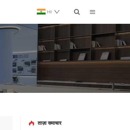


HI
ताज़ा समाचार