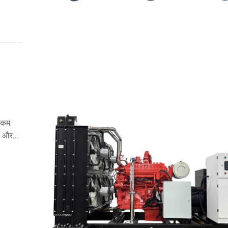
त कम
ीय और