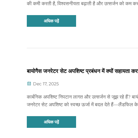
की कमी करती है, विश्वसनीयता बढ़ाती है और उत्सर्जन को कम क
जांचें कि CHP आपकी सुविधा के लिए उपयुक्त है या नहीं—आज 
नि:शुल्क प्रायोगिकता मूल्यांकन के लिए अनुरोध करें।
अधिक पढ़ें
बायोगैस जनरेटर सेट अपशिष्ट प्रबंधन में क्यों सहायता करत
Dec 17, 2025
कार्बनिक अपशिष्ट निपटान लागत और उत्सर्जन से जूझ रहे हैं? बाय
जनरेटर सेट अपशिष्ट को स्वच्छ ऊर्जा में बदल देते हैं—लैंडफिल 
में कमी, CO₂ में भारी कमी, और आरओआई उत्पन्न करते हैं। आज ह
कि कैसे।
अधिक पढ़ें