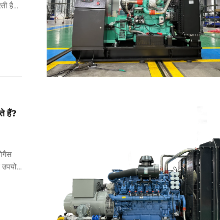
रती है।
ही एक
े हैं?
ोगैस
के उपयोग
ी जानें