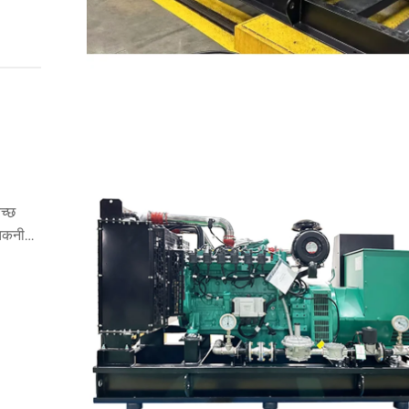
च्छ
 तकनीकी