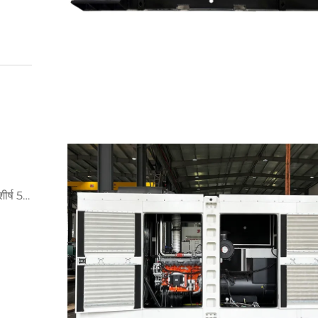
र्ष 5
ाभ कैसे