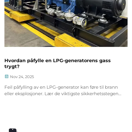
Hvordan påfylle en LPG-generatorens gass
trygt?
Nov 24, 2025
Feil påfylling av en LPG-generator kan føre til brann
eller eksplosjoner. Lær de viktigste sikkerhetsstegene
for trygg drivstoffoverføring, lekkasjesjekk og lagring.
Beskytt deg selv – les nå.