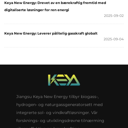
Keya New Energy: Drevet av en bærekraftig fremtid med
digitaliserte løsninger for ren energi
2025-09-02
Keya New Energy: Leverer pålitelig gasskraft globalt
2025-09-04
Jiangsu Keya New Energy tilbyr biogass-,
hydrogen- og naturgassgeneratorsett med
integrerte sol- og vindkraftløsninger. Vår
forsknings- og utviklingsdrevne tilnærming