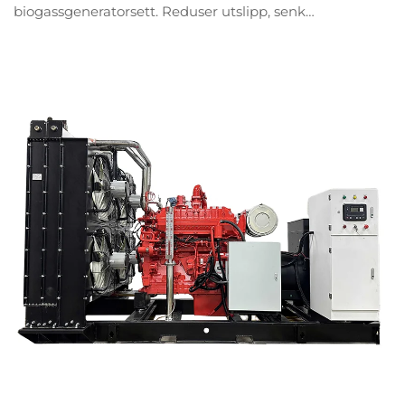
biogassgeneratorsett. Reduser utslipp, senk
kostnader og støtt karbonnøytralitet. Oppdag
integrerte løsninger for avfall til energi.