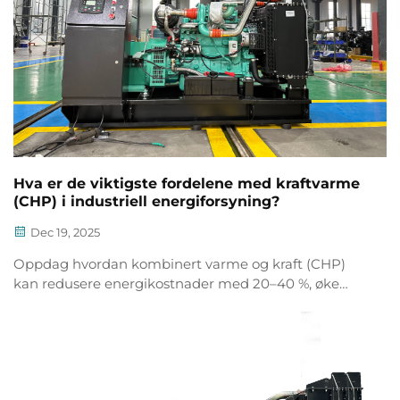
Hva er de viktigste fordelene med kraftvarme
(CHP) i industriell energiforsyning?
Dec 19, 2025
Oppdag hvordan kombinert varme og kraft (CHP)
kan redusere energikostnader med 20–40 %, øke
påliteligheten og kutte utslipp. Finn ut om CHP
passer for anlegget ditt – be om en gratis
gjennomførbarhetsvurdering i dag.