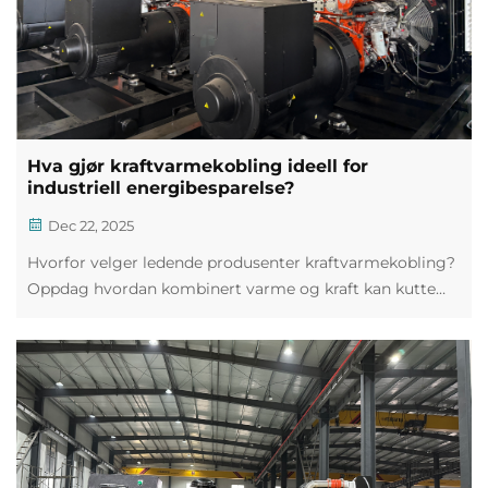
Hva gjør kraftvarmekobling ideell for
industriell energibesparelse?
Dec 22, 2025
Hvorfor velger ledende produsenter kraftvarmekobling?
Oppdag hvordan kombinert varme og kraft kan kutte
energikostnader med opptil 40 % og øke bærekraften.
Last ned den fullstendige guiden.