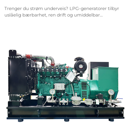
Trenger du strøm underveis? LPG-generatorer tilbyr
uslåelig bærbarhet, ren drift og umiddelbar
pålitelighet. Oppdag hvorfor bedrifter velger dem –
få din gratis tekniske spesifikasjon nå.