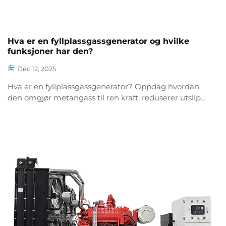
Hva er en fyllplassgassgenerator og hvilke
funksjoner har den?
Dec 12, 2025
Hva er en fyllplassgassgenerator? Oppdag hvordan
den omgjør metangass til ren kraft, reduserer utslipp
og kostnader. Lær om fordeler, tekniske
spesifikasjoner og avkastning på investering nå.