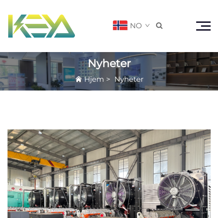
NO

Nyheter
Hjem
>
Nyheter