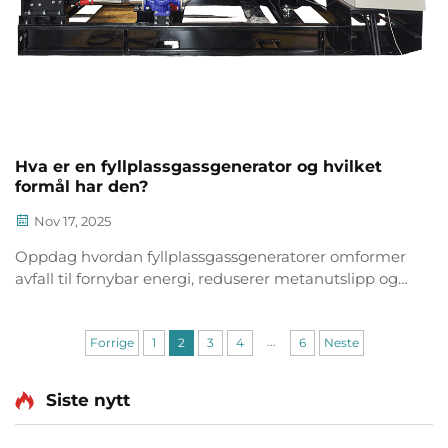
Hva er en fyllplassgassgenerator og hvilket
formål har den?
Nov 17, 2025
Oppdag hvordan fyllplassgassgeneratorer omformer
avfall til fornybar energi, reduserer metanutslipp og
kuttede kostnader. Lær om deres rolle i bærekraft og
karbonnøytralitet. Utforsk bruksområder nå.
...
Forrige
1
2
3
4
6
Neste
Siste nytt