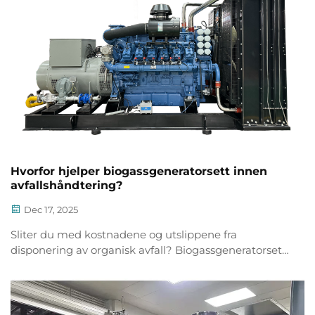
Hvorfor hjelper biogassgeneratorsett innen
avfallshåndtering?
Dec 17, 2025
Sliter du med kostnadene og utslippene fra
disponering av organisk avfall? Biogassgeneratorsett
omdanner avfall til ren energi – reduserer
fyllingsbruk, kutte CO₂-utslipp og skaper avkastning
på investeringen. Oppdag hvordan i dag.