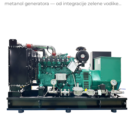
metanol generatora — od integracije zelene vodike
do zahtjeva za dekarbonizacijom industrije. Saznajte
kako vaše poduzeće može iskoristiti ovu promjenu.
Preuzmite izvještaj o trendovima već sada.