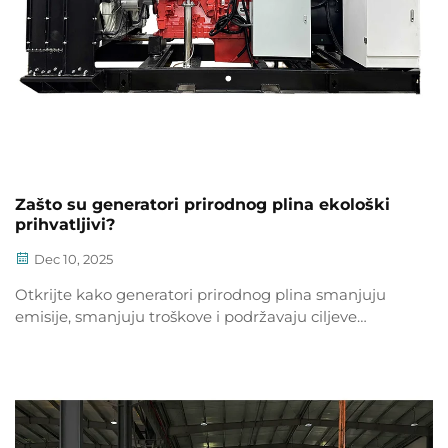
Zašto su generatori prirodnog plina ekološki
prihvatljivi?
Dec 10, 2025
Otkrijte kako generatori prirodnog plina smanjuju
emisije, smanjuju troškove i podržavaju ciljeve
postizanja ugljične neutralnosti. Saznajte više o
ekološkim i ekonomskim prednostima. Istražite već
sada.