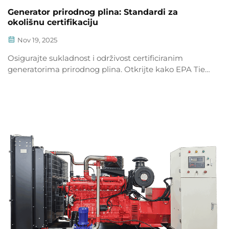
Generator prirodnog plina: Standardi za
okolišnu certifikaciju
Nov 19, 2025
Osigurajte sukladnost i održivost certificiranim
generatorima prirodnog plina. Otkrijte kako EPA Tier
4, EU Stage V i ISO 14001 smanjuju emisije i
povećavaju povrat na ulaganje. Certificirajte se već
danas.