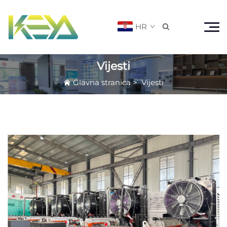
HR

Vijesti
Glavna stranica
>
Vijesti