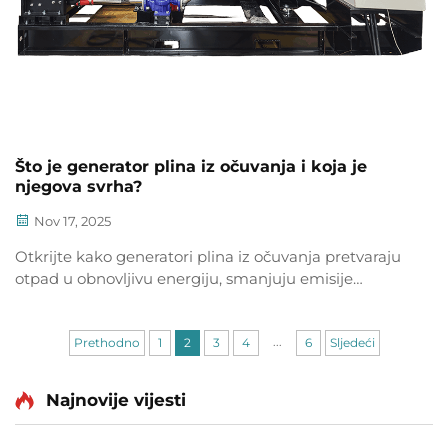
Što je generator plina iz očuvanja i koja je
njegova svrha?
Nov 17, 2025
Otkrijte kako generatori plina iz očuvanja pretvaraju
otpad u obnovljivu energiju, smanjuju emisije
metana i smanjuju troškove. Saznajte više o njihovoj
ulozi u održivosti i neutralnosti ugljika. Istražite
...
primjene već danas.
Prethodno
1
2
3
4
6
Sljedeći
Najnovije vijesti