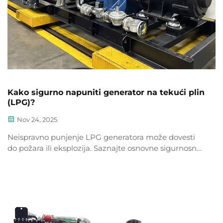
Kako sigurno napuniti generator na tekući plin
(LPG)?
Nov 24, 2025
Neispravno punjenje LPG generatora može dovesti
do požara ili eksplozija. Saznajte osnovne sigurnosne
postupke za sigurno prebacivanje goriva, provjeru
curenja i skladištenje. Budite zaštićeni — pročitajte
odmah.