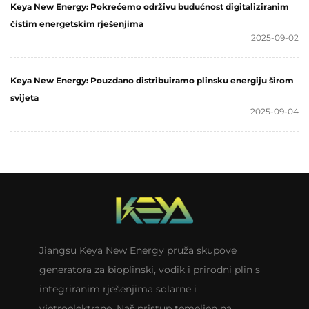
Keya New Energy: Pokrećemo održivu budućnost digitaliziranim
čistim energetskim rješenjima
2025-09-02
Keya New Energy: Pouzdano distribuiramo plinsku energiju širom
svijeta
2025-09-04
Jiangsu Keya New Energy pruža skupove
generatora za bioplinski, vodik i prirodni plin s
integriranim rješenjima solarne i
vjetroelektrane. Naš pristup temeljen na