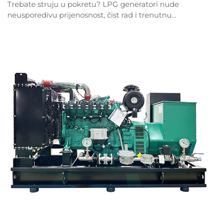
Trebate struju u pokretu? LPG generatori nude
neusporedivu prijenosnost, čist rad i trenutnu
pouzdanost. Otkrijte zašto ih poslovnici biru –
preuzmite besplatni tehnički list već sada.