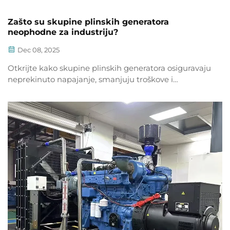
Zašto su skupine plinskih generatora
neophodne za industriju?
Dec 08, 2025
Otkrijte kako skupine plinskih generatora osiguravaju
neprekinuto napajanje, smanjuju troškove i
poboljšavaju operativnu otpornost za industriju.
Saznajte ključne prednosti i beneficije povrata na
investiciju.