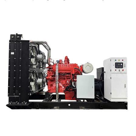
emisije, smanjite troškove i podržite neutralnost
ugljičika. Otkrijte integrirana rješenja za pretvorbu
otpada u energiju.