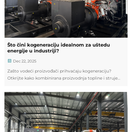
Što čini kogeneraciju idealnom za uštedu
energije u industriji?
Dec 22, 2025
Zašto vodeći proizvođači prihvaćaju kogeneraciju?
Otkrijte kako kombinirana proizvodnja topline i struje
smanjuje troškove energije do 40% i poboljšava
održivost. Preuzmite potpuni vodič.