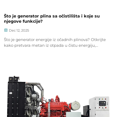
Što je generator plina sa očistilišta i koje su
njegove funkcije?
Dec 12, 2025
Što je generator energije iz očadnih plinova? Otkrijte
kako pretvara metan iz otpada u čistu energiju,
smanjuje emisije i troškove. Saznajte više o
prednostima, tehničkim specifikacijama i povratu
ulaganja.