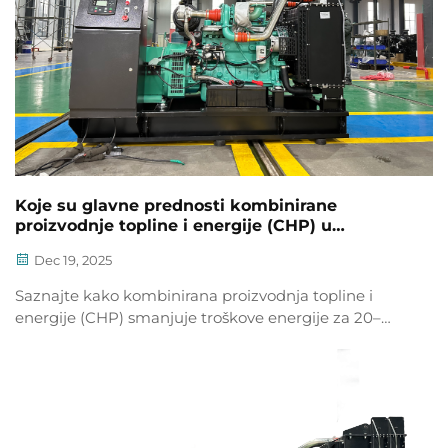
Koje su glavne prednosti kombinirane
proizvodnje topline i energije (CHP) u
industrijskoj opskrbi energijom?
Dec 19, 2025
Saznajte kako kombinirana proizvodnja topline i
energije (CHP) smanjuje troškove energije za 20–
40%, povećava pouzdanost i smanjuje emisije.
Otkrijte je li CHP rješenje pogodno za vaš objekt –
zatražite besplatnu procjenu izvedivosti već danas.