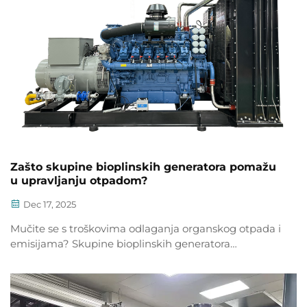
Zašto skupine bioplinskih generatora pomažu
u upravljanju otpadom?
Dec 17, 2025
Mučite se s troškovima odlaganja organskog otpada i
emisijama? Skupine bioplinskih generatora
pretvaraju otpad u čistu energiju — smanjujući
korištenje odlagališta, smanjujući CO₂ i ostvarujući
povrat ulaganja. Otkrijte kako već danas.