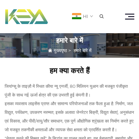
HI

हमारे बारे में
मुख्यपृष्ठ
>
हमारे बारे में
हम क्या करते हैं
जियांग्सू के ताइज़ौ में स्थित कीया न्यू एनर्जी, 80 मिलियन युआन की मजबूत पंजीकृत
पूंजी के साथ नई ऊर्जा क्षेत्र की एक उभरती हुई कंपनी है।
इसका व्यवसाय लाइसेंस प्राप्त और सामान्य परियोजनाओं तक फैला हुआ है: निर्माण, जल
विद्युत, पर्यवेक्षण, उपकरण मरम्मत; इसके अलावा जेनरेटर बिक्री, विद्युत सेवाएं, अनुसंधान
एवं विकास, और पीवी/वायु/सौर समाधान, एक पूर्ण औद्योगिक श्रृंखला का निर्माण करते हुए
जो मजबूत तकनीकी क्षमताओं और व्यापक सेवा क्षमता को प्रदर्शित करती है।
"नेतृत्व करने की हिम्मत करें" के सिद्धांत का पालन करते हुए, यह ईमानदारी, सहयोग और