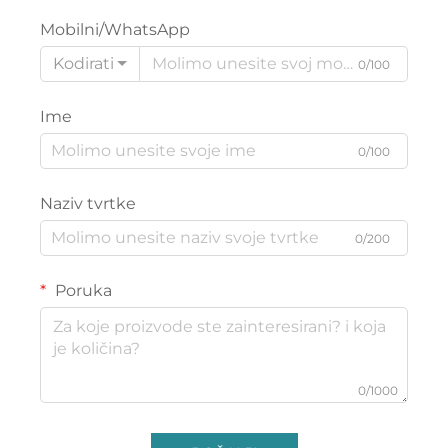
Mobilni/WhatsApp
Kodirati
0/100
Ime
0/100
Naziv tvrtke
0/200
Poruka
0/1000