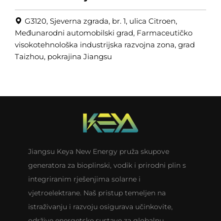
G3120, Sjeverna zgrada, br. 1, ulica Citroen,
Međunarodni automobilski grad, Farmaceutičko
visokotehnološka industrijska razvojna zona, grad
Taizhou, pokrajina Jiangsu
Jiangsu Keya New Energy pruža skupove
generatora za bioplinski, vodik i prirodni plin s
integriranim rješenjima solarne i
vjetroelektrane. Naš pristup temeljen na
istraživanju i razvoju osigurava učinkovite,
održive energetske sustave za globalnu