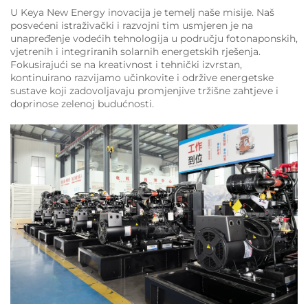
U Keya New Energy inovacija je temelj naše misije. Naš
posvećeni istraživački i razvojni tim usmjeren je na
unapređenje vodećih tehnologija u području fotonaponskih,
vjetrenih i integriranih solarnih energetskih rješenja.
Fokusirajući se na kreativnost i tehnički izvrstan,
kontinuirano razvijamo učinkovite i održive energetske
sustave koji zadovoljavaju promjenjive tržišne zahtjeve i
doprinose zelenoj budućnosti.