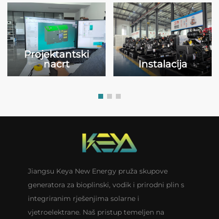
Projektantski
Instalacija
nacrt
Jiangsu Keya New Energy pruža skupove
generatora za bioplinski, vodik i prirodni plin s
integriranim rješenjima solarne i
vjetroelektrane. Naš pristup temeljen na