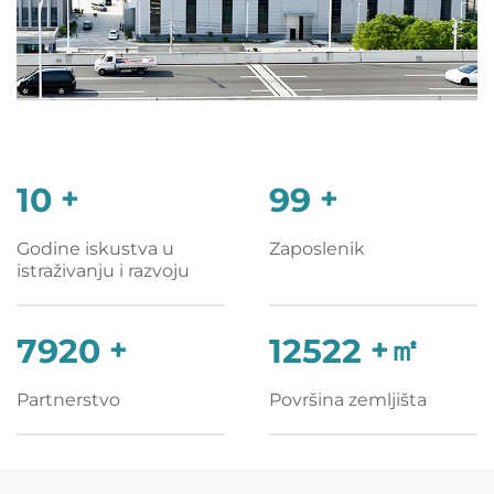
10
+
100
+
Godine iskustva u
Zaposlenik
istraživanju i razvoju
8000
+
12648
+㎡
Partnerstvo
Površina zemljišta