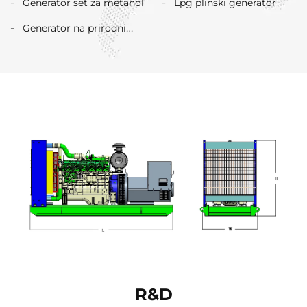
Generator set za metanol
Lpg plinski generator
Generator na prirodni
plin
R&D