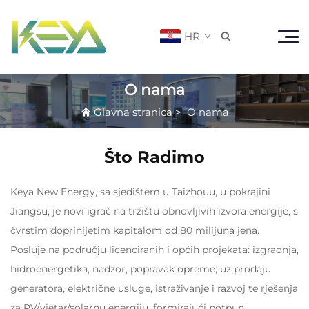
HR

O nama
Glavna stranica
>
O nama
Što Radimo
Keya New Energy, sa sjedištem u Taizhouu, u pokrajini
Jiangsu, je novi igrač na tržištu obnovljivih izvora energije, s
čvrstim doprinijetim kapitalom od 80 milijuna jena.
Posluje na području licenciranih i općih projekata: izgradnja,
hidroenergetika, nadzor, popravak opreme; uz prodaju
generatora, električne usluge, istraživanje i razvoj te rješenja
za PV/vjetar/solarnu energiju, formirajući potpun