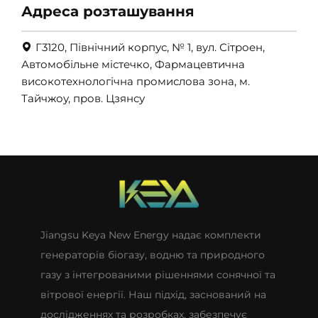
Адреса розташування
Г3120, Північний корпус, № 1, вул. Сітроен,
Автомобільне містечко, Фармацевтична
високотехнологічна промислова зона, м.
Тайчжоу, пров. Цзянсу
Jiangsu Keya New Energy надає комплекти
генераторів біогазу, водню та природного
газу з інтегрованими рішеннями сонячної та
вітрової енергії. Наш підхід, заснований на
дослідженнях та розробках, забезпечує