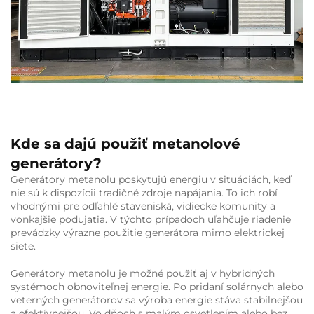
Kde sa dajú použiť metanolové
generátory?
Generátory metanolu poskytujú energiu v situáciách, keď
nie sú k dispozícii tradičné zdroje napájania. To ich robí
vhodnými pre odľahlé staveniská, vidiecke komunity a
vonkajšie podujatia. V týchto prípadoch uľahčuje riadenie
prevádzky výrazne použitie generátora mimo elektrickej
siete.
Generátory metanolu je možné použiť aj v hybridných
systémoch obnoviteľnej energie. Po pridaní solárnych alebo
veterných generátorov sa výroba energie stáva stabilnejšou
a efektívnejšou. Vo dňoch s malým osvetlením alebo bez