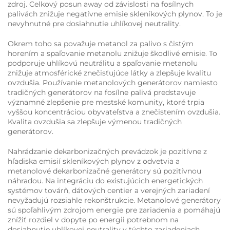
zdroj. Celkový posun away od závislosti na fosílnych
palivách znižuje negatívne emisie skleníkových plynov. To je
nevyhnutné pre dosiahnutie uhlíkovej neutrality.
Okrem toho sa považuje metanol za palivo s čistým
horením a spaľovanie metanolu znižuje škodlivé emisie. To
podporuje uhlíkovú neutrálitu a spaľovanie metanolu
znižuje atmosférické znečisťujúce látky a zlepšuje kvalitu
ovzdušia. Používanie metanolových generátorov namiesto
tradičných generátorov na fosílne palivá predstavuje
významné zlepšenie pre mestské komunity, ktoré trpia
vyššou koncentráciou obyvateľstva a znečistením ovzdušia.
Kvalita ovzdušia sa zlepšuje výmenou tradičných
generátorov.
Nahrádzanie dekarbonizačných prevádzok je pozitívne z
hľadiska emisií skleníkových plynov z odvetvia a
metanolové dekarbonizačné generátory sú pozitívnou
náhradou. Na integráciu do existujúcich energetických
systémov továrň, dátových centier a verejných zariadení
nevyžadujú rozsiahle rekonštrukcie. Metanolové generátory
sú spoľahlivým zdrojom energie pre zariadenia a pomáhajú
znížiť rozdiel v dopyte po energii potrebnom na
dosiahnutie uhlíkovej neutrality v týchto zariadeniach.