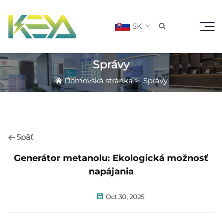
SK

Správy
Domovská stránka
>
Správy
Späť
Generátor metanolu: Ekologická možnosť
napájania
Oct 30, 2025