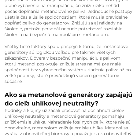
drahé vybavenie na manipuláciu, čo zníži riziko nehôd
počas dopĺňania metanolového paliva. Jednoduché postupy
ušetria čas a úsilie spoločnostiam, ktoré musia pravidelne
dopĺňať palivo do generátorov. Znižujú sa aj náklady na
školenie, pretože personál nebude potrebovať rozsiahle
školenia na bezpečnú manipuláciu s metanolom.
Všetky tieto faktory spolu prispejú k tomu, že metanolové
generátory sú logickou voľbou pre takmer všetkých
zákazníkov. Dôvera v bezpečnú manipuláciu s palivom,
ktorú metanol poskytuje, znižuje stres najmä pre malé
spoločnosti bez vyhradeného systému riadenia paliva až po
veľké podniky, ktoré prevádzkujú viacero generátorov
súčasne.
Ako sa metanolové generátory zapájajú
do cieľa uhlíkovej neutrality?
Podniky a krajiny už začali pracovať na dosiahnutí cieľov
uhlíkovej neutrality a metanolové generátory pomáhajú
znížiť emisie uhlíka. Nahradenie fosílnych palív, ktoré nie sú
obnoviteľné, metanolom znižuje emisie uhlíka. Metanol sa
vyrába z obnoviteľnej biomasy a považuje sa za obnoviteľný