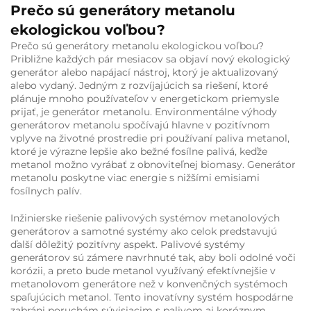
Prečo sú generátory metanolu
ekologickou voľbou?
Prečo sú generátory metanolu ekologickou voľbou?
Približne každých pár mesiacov sa objaví nový ekologický
generátor alebo napájací nástroj, ktorý je aktualizovaný
alebo vydaný. Jedným z rozvíjajúcich sa riešení, ktoré
plánuje mnoho používateľov v energetickom priemysle
prijať, je generátor metanolu. Environmentálne výhody
generátorov metanolu spočívajú hlavne v pozitívnom
vplyve na životné prostredie pri používaní paliva metanol,
ktoré je výrazne lepšie ako bežné fosílne palivá, keďže
metanol možno vyrábať z obnoviteľnej biomasy. Generátor
metanolu poskytne viac energie s nižšími emisiami
fosílnych palív.
Inžinierske riešenie palivových systémov metanolových
generátorov a samotné systémy ako celok predstavujú
ďalší dôležitý pozitívny aspekt. Palivové systémy
generátorov sú zámere navrhnuté tak, aby boli odolné voči
korózii, a preto bude metanol využívaný efektívnejšie v
metanolovom generátore než v konvenčných systémoch
spaľujúcich metanol. Tento inovatívny systém hospodárne
zabráni poruchám súvisiacim s palivom aj koróznym