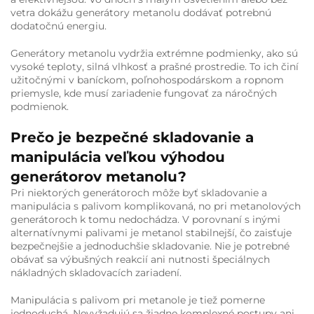
vetra dokážu generátory metanolu dodávať potrebnú
dodatočnú energiu.
Generátory metanolu vydržia extrémne podmienky, ako sú
vysoké teploty, silná vlhkosť a prašné prostredie. To ich činí
užitočnými v baníckom, poľnohospodárskom a ropnom
priemysle, kde musí zariadenie fungovať za náročných
podmienok.
Prečo je bezpečné skladovanie a
manipulácia veľkou výhodou
generátorov metanolu?
Pri niektorých generátoroch môže byť skladovanie a
manipulácia s palivom komplikovaná, no pri metanolových
generátoroch k tomu nedochádza. V porovnaní s inými
alternatívnymi palivami je metanol stabilnejší, čo zaisťuje
bezpečnejšie a jednoduchšie skladovanie. Nie je potrebné
obávať sa výbušných reakcií ani nutnosti špeciálnych
nákladných skladovacích zariadení.
Manipulácia s palivom pri metanole je tiež pomerne
jednoduchá. Nevyžadujú sa žiadne komplexné postupy ani