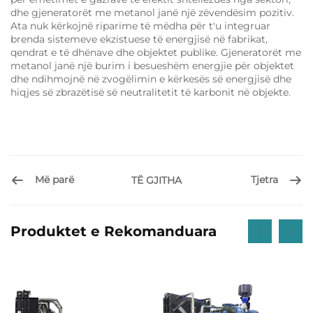
dhe gjeneratorët me metanol janë një zëvendësim pozitiv.
Ata nuk kërkojnë riparime të mëdha për t'u integruar
brenda sistemeve ekzistuese të energjisë në fabrikat,
qendrat e të dhënave dhe objektet publike. Gjeneratorët me
metanol janë një burim i besueshëm energjie për objektet
dhe ndihmojnë në zvogëlimin e kërkesës së energjisë dhe
hiqjes së zbrazëtisë së neutralitetit të karbonit në objekte.
Më parë
Tjetra
TË GJITHA
Produktet e Rekomanduara