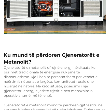
Ku mund të përdoren Gjeneratorët e
Metanolit?
Gjeneratorët e metanolit ofrojnë energji në situata ku
burimet tradicionale të energjisë nuk janë të
disponueshme. Kjo i bën të përshtatshëm për vendet e
ndërtimit në zonat e largëta, komunitetet rurale dhe
ngjarjet në natyrë. Në këto situata, posedimi i një
gjeneratori energjie jashtë rrjetit e bën menaxhimin
operativ shumë më të lehtë.
Gjeneratorët e metanolit mund të përdoren gjithashtu në
sisteme hibride të energjisë së ripërtëritshme. Duke shtuar