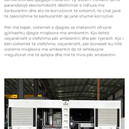
parandalojë ekonomikisht dështimet e lidhura me
karburantin dhe ato të korrozionit të sistemit, të cilat janë
të zakonshme te karburantët që janë shumë korrozivë.
Për më tepër, sistemet e djegies së metanolit ofrojnë
gjithashtu djegie miqësore me ambientin. Kjo është
veçanërisht e vlefshme për ambientin dhe për njerëzit. Kjo i
bën sistemet të vlefshme, veçanërisht, për bizneset ku tillë
sisteme miqësore me ambientin do të lehtësojnë
rregulloret më të ashpra dhe më të mira për ambientin.