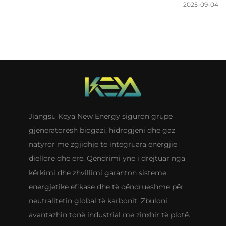
2025-09-04
Jiangsu Keya New Energy siguron grupe
gjeneratorësh biogazi, hidrogjeni dhe gaz
natyror me zgjidhje të integruara energjie
diellore dhe erë. Qëndrimi ynë i drejtuar nga
kërkimi dhe zhvillimi garanton sisteme
energjetike efikase dhe të qëndrueshme për
neutralitetin global të karbonit. Zbuloni
avantazhin tonë industrial me zinxhir të plotë.