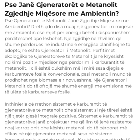
Pse Janë Gjeneratorët e Metanolit
Zgjedhje Miqësore me Ambientin?
Pse Gjeneratorët e Metanolit Janë Zgjedhje Miqësore me
Ambientin? Rreth çdo disa muaj një gjenerator i ri miqësor
me ambientin ose mjet për energji bëhet i disponueshëm,
përditësohet apo lëshohet. Një zgjidhje në zhvillim që
shumë përdorues në industrinë e energjisë planifikojnë ta
adoptojnë është Gjeneratori i Metanolit. Përfitimet
ekologjike të Gjeneratorëve të Metanolit janë kryesisht
ndikimi pozitiv mjedisor nga përdorimi i karburantit të
metanolit, i cili është dukshëm më i mirë sesa djegia e
karburanteve fosile konvencionale, pasi metanoli mund të
prodhohet nga biomasa e rinovueshme. Një Gjenerator i
Metanolit do të ofrojë më shumë energji me emisione më
të ulëta të karburanteve fosile.
Inxhinieria që rrethon sistemet e karburantit të
gjeneratorëve të metanolit dhe sistemet si një tërësi është
një tjetër pjesë integrale pozitive. Sistemet e karburantit të
gjeneratorëve janë projektuar me qëllim të jenë rezistente
ndaj korrozionit dhe kështu metanoli do të përdoret më
efikas në një gjenerator metanoli sesa në sisteme
konvencionale djegjeje metanoli. Ky sistem inovativ do të