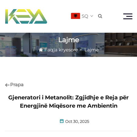
SQ

Lajme
Faqja kryesore
>
Lajme
Prapa
Gjeneratori i Metanolit: Zgjidhje e Reja për
Energjinë Miqësore me Ambientin
Oct 30, 2025