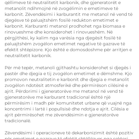
qëllimeve të neutralitetit karbonik, dhe gjeneratorët e
metanolit ndihmojnë në zvogëlimin e emetimeve të
karbonit. Zëvendësimi i karburantit me metanol në vend të
djegësve të paluajtshëm fosilë redukton emetimet e
karbonit. Karburanti metanol prodhohet nga biomasa e
rinovueshme dhe konsiderohet i rinovueshëm. Në
përgjithësi, ky kalim nga varësia nga djegësit fosilë të
paluajtshëm zvogëlon emetimet negative të gazrave të
efektit shtëpizore. Kjo është e domosdoshme për arritjen e
neutralitetit karbonik.
Për më tepër, metanoli gjithashtu konsiderohet si djegës i
pastër dhe djegia e tij zvogëlon emetimet e dëmshme. Kjo
promovon neutralitetin e karbonit dhe djegia e metanolit
zvogëlon ndotësit atmosferikë dhe përmirëson cilësinë e
ajrit. Përdorimi i gjeneratorëve me metanol në vend të
gjeneratorëve me karburant tradicional është një
përmirësim i madh për komunitetet urbane që vuajnë nga
koncentrimi i lartë i popullsisë dhe ndotja e ajrit. Cilësia e
ajrit përmirësohet me zëvendësimin e gjeneratorëve
tradicionalë.
Zëvendësimi i operacioneve të dekarbonizimit është pozitiv
për emetimet e gazrave të efektit shtëllëzues nga sektori,