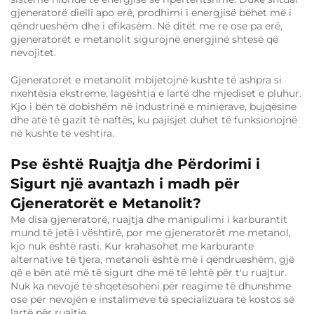
gjeneratorë dielli apo erë, prodhimi i energjisë bëhet më i
qëndrueshëm dhe i efikasëm. Në ditët me re ose pa erë,
gjeneratorët e metanolit sigurojnë energjinë shtesë që
nevojitet.
Gjeneratorët e metanolit mbijetojnë kushte të ashpra si
nxehtësia ekstreme, lagështia e lartë dhe mjediset e pluhur.
Kjo i bën të dobishëm në industrinë e minierave, bujqësine
dhe atë të gazit të naftës, ku pajisjet duhet të funksionojnë
në kushte të vështira.
Pse është Ruajtja dhe Përdorimi i
Sigurt një avantazh i madh për
Gjeneratorët e Metanolit?
Me disa gjeneratorë, ruajtja dhe manipulimi i karburantit
mund të jetë i vështirë, por me gjeneratorët me metanol,
kjo nuk është rasti. Kur krahasohet me karburante
alternative të tjera, metanoli është më i qëndrueshëm, gjë
që e bën atë më të sigurt dhe më të lehtë për t'u ruajtur.
Nuk ka nevojë të shqetësoheni për reagime të dhunshme
ose për nevojën e instalimeve të specializuara të kostos së
lartë për ruajtje.