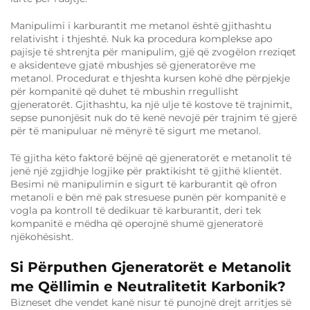
Manipulimi i karburantit me metanol është gjithashtu
relativisht i thjeshtë. Nuk ka procedura komplekse apo
pajisje të shtrenjta për manipulim, gjë që zvogëlon rreziqet
e aksidenteve gjatë mbushjes së gjeneratorëve me
metanol. Procedurat e thjeshta kursen kohë dhe përpjekje
për kompanitë që duhet të mbushin rregullisht
gjeneratorët. Gjithashtu, ka një ulje të kostove të trajnimit,
sepse punonjësit nuk do të kenë nevojë për trajnim të gjerë
për të manipuluar në mënyrë të sigurt me metanol.
Të gjitha këto faktorë bëjnë që gjeneratorët e metanolit të
jenë një zgjidhje logjike për praktikisht të gjithë klientët.
Besimi në manipulimin e sigurt të karburantit që ofron
metanoli e bën më pak stresuese punën për kompanitë e
vogla pa kontroll të dedikuar të karburantit, deri tek
kompanitë e mëdha që operojnë shumë gjeneratorë
njëkohësisht.
Si Përputhen Gjeneratorët e Metanolit
me Qëllimin e Neutralitetit Karbonik?
Bizneset dhe vendet kanë nisur të punojnë drejt arritjes së