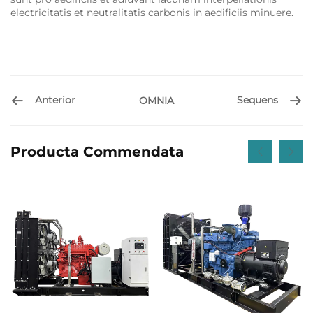
electricitatis et neutralitatis carbonis in aedificiis minuere.
Anterior
Sequens
OMNIA
Producta Commendata