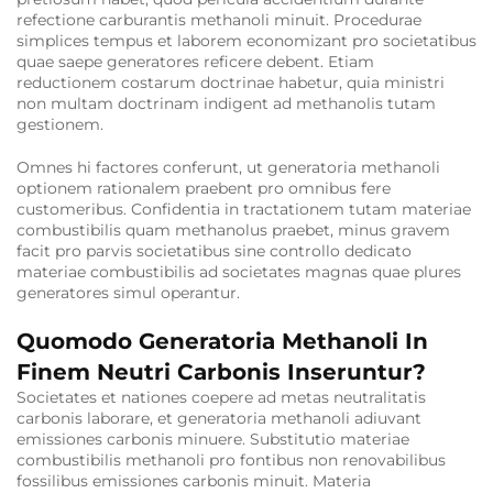
refectione carburantis methanoli minuit. Procedurae
simplices tempus et laborem economizant pro societatibus
quae saepe generatores reficere debent. Etiam
reductionem costarum doctrinae habetur, quia ministri
non multam doctrinam indigent ad methanolis tutam
gestionem.
Omnes hi factores conferunt, ut generatoria methanoli
optionem rationalem praebent pro omnibus fere
customeribus. Confidentia in tractationem tutam materiae
combustibilis quam methanolus praebet, minus gravem
facit pro parvis societatibus sine controllo dedicato
materiae combustibilis ad societates magnas quae plures
generatores simul operantur.
Quomodo Generatoria Methanoli In
Finem Neutri Carbonis Inseruntur?
Societates et nationes coepere ad metas neutralitatis
carbonis laborare, et generatoria methanoli adiuvant
emissiones carbonis minuere. Substitutio materiae
combustibilis methanoli pro fontibus non renovabilibus
fossilibus emissiones carbonis minuit. Materia