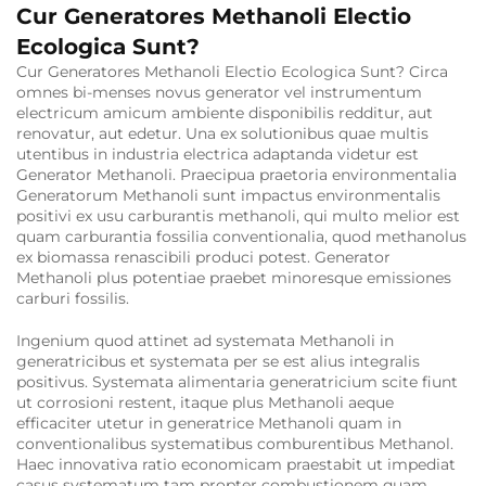
Cur Generatores Methanoli Electio
Ecologica Sunt?
Cur Generatores Methanoli Electio Ecologica Sunt? Circa
omnes bi-menses novus generator vel instrumentum
electricum amicum ambiente disponibilis redditur, aut
renovatur, aut edetur. Una ex solutionibus quae multis
utentibus in industria electrica adaptanda videtur est
Generator Methanoli. Praecipua praetoria environmentalia
Generatorum Methanoli sunt impactus environmentalis
positivi ex usu carburantis methanoli, qui multo melior est
quam carburantia fossilia conventionalia, quod methanolus
ex biomassa renascibili produci potest. Generator
Methanoli plus potentiae praebet minoresque emissiones
carburi fossilis.
Ingenium quod attinet ad systemata Methanoli in
generatricibus et systemata per se est alius integralis
positivus. Systemata alimentaria generatricium scite fiunt
ut corrosioni restent, itaque plus Methanoli aeque
efficaciter utetur in generatrice Methanoli quam in
conventionalibus systematibus comburentibus Methanol.
Haec innovativa ratio economicam praestabit ut impediat
casus systematum tam propter combustionem quam