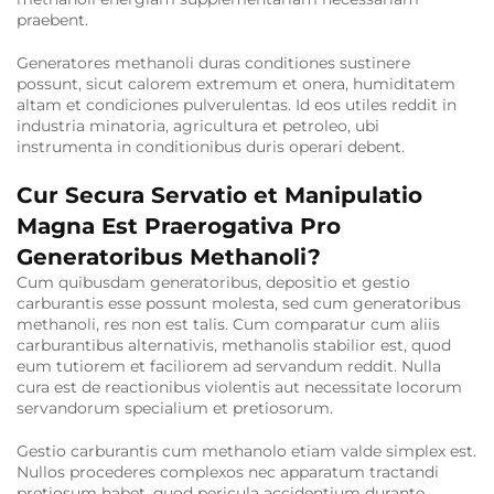
praebent.
Generatores methanoli duras conditiones sustinere
possunt, sicut calorem extremum et onera, humiditatem
altam et condiciones pulverulentas. Id eos utiles reddit in
industria minatoria, agricultura et petroleo, ubi
instrumenta in conditionibus duris operari debent.
Cur Secura Servatio et Manipulatio
Magna Est Praerogativa Pro
Generatoribus Methanoli?
Cum quibusdam generatoribus, depositio et gestio
carburantis esse possunt molesta, sed cum generatoribus
methanoli, res non est talis. Cum comparatur cum aliis
carburantibus alternativis, methanolis stabilior est, quod
eum tutiorem et faciliorem ad servandum reddit. Nulla
cura est de reactionibus violentis aut necessitate locorum
servandorum specialium et pretiosorum.
Gestio carburantis cum methanolo etiam valde simplex est.
Nullos procederes complexos nec apparatum tractandi
pretiosum habet, quod pericula accidentium durante