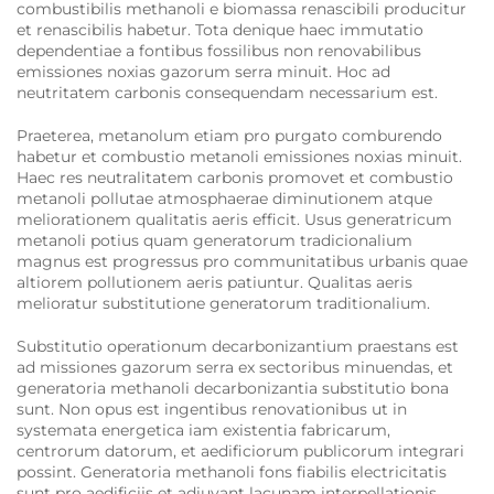
combustibilis methanoli e biomassa renascibili producitur
et renascibilis habetur. Tota denique haec immutatio
dependentiae a fontibus fossilibus non renovabilibus
emissiones noxias gazorum serra minuit. Hoc ad
neutritatem carbonis consequendam necessarium est.
Praeterea, metanolum etiam pro purgato comburendo
habetur et combustio metanoli emissiones noxias minuit.
Haec res neutralitatem carbonis promovet et combustio
metanoli pollutae atmosphaerae diminutionem atque
meliorationem qualitatis aeris efficit. Usus generatricum
metanoli potius quam generatorum tradicionalium
magnus est progressus pro communitatibus urbanis quae
altiorem pollutionem aeris patiuntur. Qualitas aeris
melioratur substitutione generatorum traditionalium.
Substitutio operationum decarbonizantium praestans est
ad missiones gazorum serra ex sectoribus minuendas, et
generatoria methanoli decarbonizantia substitutio bona
sunt. Non opus est ingentibus renovationibus ut in
systemata energetica iam existentia fabricarum,
centrorum datorum, et aedificiorum publicorum integrari
possint. Generatoria methanoli fons fiabilis electricitatis
sunt pro aedificiis et adiuvant lacunam interpellationis