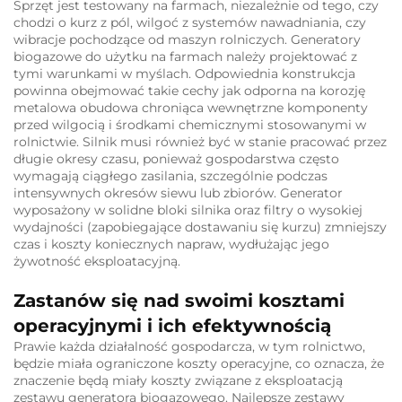
Sprzęt jest testowany na farmach, niezależnie od tego, czy
chodzi o kurz z pól, wilgoć z systemów nawadniania, czy
wibracje pochodzące od maszyn rolniczych. Generatory
biogazowe do użytku na farmach należy projektować z
tymi warunkami w myślach. Odpowiednia konstrukcja
powinna obejmować takie cechy jak odporna na korozję
metalowa obudowa chroniąca wewnętrzne komponenty
przed wilgocią i środkami chemicznymi stosowanymi w
rolnictwie. Silnik musi również być w stanie pracować przez
długie okresy czasu, ponieważ gospodarstwa często
wymagają ciągłego zasilania, szczególnie podczas
intensywnych okresów siewu lub zbiorów. Generator
wyposażony w solidne bloki silnika oraz filtry o wysokiej
wydajności (zapobiegające dostawaniu się kurzu) zmniejszy
czas i koszty koniecznych napraw, wydłużając jego
żywotność eksploatacyjną.
Zastanów się nad swoimi kosztami
operacyjnymi i ich efektywnością
Prawie każda działalność gospodarcza, w tym rolnictwo,
będzie miała ograniczone koszty operacyjne, co oznacza, że
znaczenie będą miały koszty związane z eksploatacją
zestawu generatora biogazowego. Najlepsze zestawy