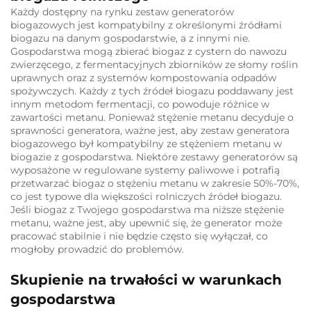
Każdy dostępny na rynku zestaw generatorów
biogazowych jest kompatybilny z określonymi źródłami
biogazu na danym gospodarstwie, a z innymi nie.
Gospodarstwa mogą zbierać biogaz z cystern do nawozu
zwierzęcego, z fermentacyjnych zbiorników ze słomy roślin
uprawnych oraz z systemów kompostowania odpadów
spożywczych. Każdy z tych źródeł biogazu poddawany jest
innym metodom fermentacji, co powoduje różnice w
zawartości metanu. Ponieważ stężenie metanu decyduje o
sprawności generatora, ważne jest, aby zestaw generatora
biogazowego był kompatybilny ze stężeniem metanu w
biogazie z gospodarstwa. Niektóre zestawy generatorów są
wyposażone w regulowane systemy paliwowe i potrafią
przetwarzać biogaz o stężeniu metanu w zakresie 50%-70%,
co jest typowe dla większości rolniczych źródeł biogazu.
Jeśli biogaz z Twojego gospodarstwa ma niższe stężenie
metanu, ważne jest, aby upewnić się, że generator może
pracować stabilnie i nie będzie często się wyłączał, co
mogłoby prowadzić do problemów.
Skupienie na trwałości w warunkach
gospodarstwa