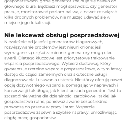
gospodarstwach, gdzie generator znajduje się daleko od
głównego biura. Będziesz mógł sprawdzić, czy generator
pracuje, monitorować poziom paliwa, a nawet rozwiązać
kilka drobnych problemów, nie musząc udawać się w
miejsce jego lokalizacji.
Nie lekceważ obsługi posprzedażowej
Niezależnie od jakości generatorów biogazowych,
rozwiązywanie problemów jest nieuniknione; jeśli
wymagane są części zamienne, generatory mogą ulec
awarii. Dlatego kluczowe jest priorytetowe traktowanie
wsparcia posprzedażowego. Wybierz dostawcę, który
gwarantuje rzetelne wsparcie posprzedażowe, w tym łatwy
dostęp do części zamiennych oraz skuteczne usługi
diagnozowania i usuwania usterek. Niektórzy oferują nawet
opcję dożywotniego wsparcia, pomagając w naprawach i
konserwacji tak długo, jak klient posiada generator. Jest to
szczególnie ważne dla działalności zarobkowej, takiej jak
gospodarstwa rolne, ponieważ awarie bezpośrednio
prowadzą do przerw w pracy i strat. Wsparcie
posprzedażowe zapewnia szybkie naprawy, umożliwiając
ciągłą pracę gospodarstw.