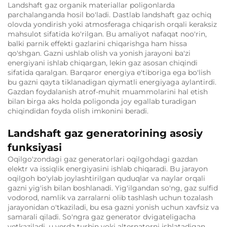
Landshaft gaz organik materiallar poligonlarda
parchalanganda hosil bo'ladi. Dastlab landshaft gaz ochiq
olovda yondirish yoki atmosferaga chiqarish orqali keraksiz
mahsulot sifatida ko'rilgan. Bu amaliyot nafaqat noo'rin,
balki parnik effekti gazlarini chiqarishga ham hissa
qo'shgan. Gazni ushlab olish va yonish jarayoni ba'zi
energiyani ishlab chiqargan, lekin gaz asosan chiqindi
sifatida qaralgan. Barqaror energiya e'tiboriga ega bo'lish
bu gazni qayta tiklanadigan qiymatli energiyaga aylantirdi.
Gazdan foydalanish atrof-muhit muammolarini hal etish
bilan birga aks holda poligonda joy egallab turadigan
chiqindidan foyda olish imkonini beradi.
Landshaft gaz generatorining asosiy
funksiyasi
Oqilgo'zondagi gaz generatorlari oqilgohdagi gazdan
elektr va issiqlik energiyasini ishlab chiqaradi. Bu jarayon
oqilgoh bo'ylab joylashtirilgan quduqlar va naylar orqali
gazni yig'ish bilan boshlanadi. Yig'ilgandan so'ng, gaz sulfid
vodorod, namlik va zarralarni olib tashlash uchun tozalash
jarayonidan o'tkaziladi, bu esa gazni yonish uchun xavfsiz va
samarali qiladi. So'ngra gaz generator dvigateligacha
yetkaziladi, u yerda turbin yoki alternatorni ishlatadigan