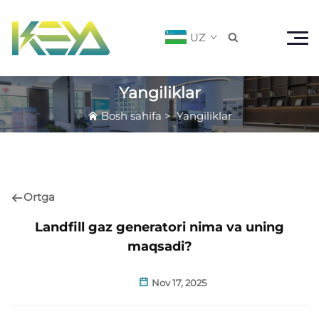
UZ

Yangiliklar
Bosh sahifa
>
Yangiliklar
Ortga
Landfill gaz generatori nima va uning
maqsadi?
Nov 17, 2025