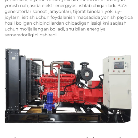
yonish natijasida elektr energiyasi ishlab chiqariladi. Ba'zi
generatorlar sanoat jarayonlari, tijorat binolari yoki uy-
joylarni isitish uchun foydalanish maqsadida yonish paytida
hosil bo'lgan chiqindilardan chiqadigan issiqlikni saqlash
uchun mo'ljallangan bo'ladi, shu bilan energiya
samaradorligini oshiradi.