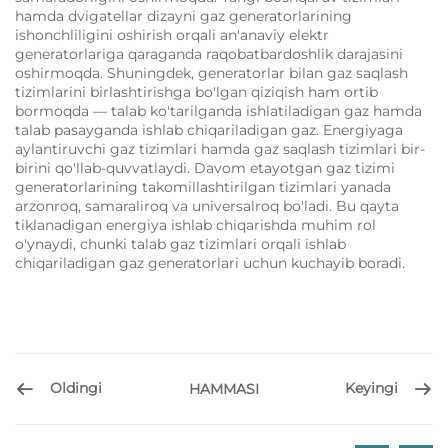
hamda dvigatellar dizayni gaz generatorlarining
ishonchliligini oshirish orqali an'anaviy elektr
generatorlariga qaraganda raqobatbardoshlik darajasini
oshirmoqda. Shuningdek, generatorlar bilan gaz saqlash
tizimlarini birlashtirishga bo'lgan qiziqish ham ortib
bormoqda — talab ko'tarilganda ishlatiladigan gaz hamda
talab pasayganda ishlab chiqariladigan gaz. Energiyaga
aylantiruvchi gaz tizimlari hamda gaz saqlash tizimlari bir-
birini qo'llab-quvvatlaydi. Davom etayotgan gaz tizimi
generatorlarining takomillashtirilgan tizimlari yanada
arzonroq, samaraliroq va universalroq bo'ladi. Bu qayta
tiklanadigan energiya ishlab chiqarishda muhim rol
o'ynaydi, chunki talab gaz tizimlari orqali ishlab
chiqariladigan gaz generatorlari uchun kuchayib boradi.
Oldingi
Keyingi
HAMMASI