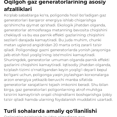
Oqilgoh gaz generatorlarining asosiy
afzalliklari
Ko'plab sabablarga ko'ra, poligonda hosil bo'ladigan gaz
generatorlari barqaror energiya ishlab chiqarishga
qo'shimcha qiymat qo'shadi. Ekologik jihatdan olganda,
generatorlar atmosferaga metanning bevosita chiqishini
cheklaydi va bu esa parnik effekti gazlarining chiqishini
sezilarli darajada kamaytiradi. Bu juda muhim, chunki
metan uglerod angidridan 20 marta ortiq zararli ta'sir
qiladi. Poligondagi gazni generatorlarda yonish jarayoniga
jalb etish fosil yoqilg'ining iste'molini kamaytiradi.
Shuningdek, generatorlar umuman olganda parnik effekti
gazlarini chiqishini kamaytiradi. Iqtisodiy jihatdan olganda,
to'plash tizimi o'rnatilgandan keyin yoqilg'i deyarli bepul
bo'lgani uchun, poligonga yaqin joylashgan korxonalarga
arzon energiya yetkazib beruvchi manba sifatida
generatorlar xarajatlarni tejash imkonini beradi. Shu bilan
birga, gaz generatorlari poligonlarning atrof-muhitga
ta'sirini kamaytirish orqali chiqindilarni boshqarishga ijobiy
ta'sir qiladi hamda ularning foydalanish muddatini uzartadi.
Turli sohalarda amaliy qo'llanilishi
Oqilg'otlar to'planish joyidan olinadigan gaz