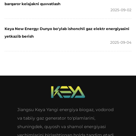
barqaror kelajakni quvvatlash
2025-09-02
Keya New Energy: Dunyo bo'ylab ishonchli gaz elektr energiyasini
yetkazib berish
2025-09-04
Jiangsu Keya Yangi energiya biogaz, vodorod
va tabiiy gaz generator to'plamlarini,
shuningdek, quyosh va shamol energiyasi
yechimlarini birlashtirgan holda taqdim etadi.