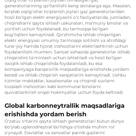
generatorlarining qo'llanilishi keng doiralarga ega. Masalan,
ko'plab oqilg'otlar to'planish joylari gaz generatorlaridan
hosil bo'lgan elektr energiyasini o'z faoliyatlarida, jumladan,
chiqindilarni qayta ishlash uskunalari, ma'muriy binolar va
yoritish uchun foydalanadi, bu tarmoqqa bo'lgan
bog'liqlikni kamaytiradi. Qo'shimcha ishlab chiqarilgan
elektr energiyasi umumiy tarmoqqa sotilishi va atrofdagi
turar-joy hamda tijorat inshootlarini elektrlashtirish uchun
foydalanilishi mumkin. Sanoat sohasida generatorlar ishlab
chiqarishni ta'minlash uchun ishlatiladi va hosil bo'lgan
issiqlik ishlab chiqarishda foydalaniladi, bu esa
kompaniyaga barqarorlik maqsadlariga erishishda yordam
beradi va ishlab chiqarish xarajatlarini kamaytiradi. Ushbu
tizimlar maktablar, kasalxonalar va chiqindi suvlarni
tozalash inshootlari kabi kommunal binolarni
quvvatlantirish orqali hokimyatlar uchun foyda keltiradi.
Global karbonneytrallik maqsadlariga
erishishda yordam berish
O'zatuv o'tlarini qayta ishlash generatorlari butun dunyo
bo'ylab uglerodneytral bo'lishga o'tishda muhim rol
o'ynaydi. Davlatlar va sanoatlar parnik gazlarini