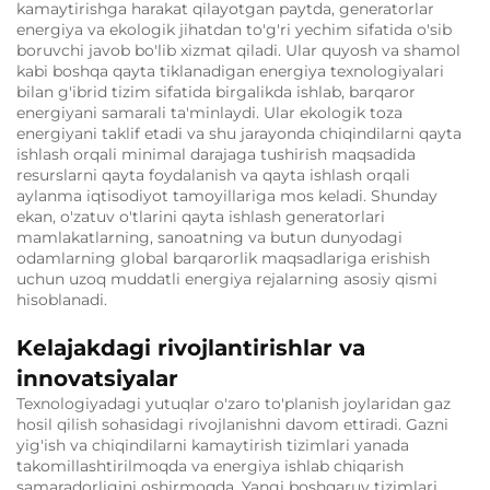
kamaytirishga harakat qilayotgan paytda, generatorlar
energiya va ekologik jihatdan to'g'ri yechim sifatida o'sib
boruvchi javob bo'lib xizmat qiladi. Ular quyosh va shamol
kabi boshqa qayta tiklanadigan energiya texnologiyalari
bilan g'ibrid tizim sifatida birgalikda ishlab, barqaror
energiyani samarali ta'minlaydi. Ular ekologik toza
energiyani taklif etadi va shu jarayonda chiqindilarni qayta
ishlash orqali minimal darajaga tushirish maqsadida
resurslarni qayta foydalanish va qayta ishlash orqali
aylanma iqtisodiyot tamoyillariga mos keladi. Shunday
ekan, o'zatuv o'tlarini qayta ishlash generatorlari
mamlakatlarning, sanoatning va butun dunyodagi
odamlarning global barqarorlik maqsadlariga erishish
uchun uzoq muddatli energiya rejalarning asosiy qismi
hisoblanadi.
Kelajakdagi rivojlantirishlar va
innovatsiyalar
Texnologiyadagi yutuqlar o'zaro to'planish joylaridan gaz
hosil qilish sohasidagi rivojlanishni davom ettiradi. Gazni
yig'ish va chiqindilarni kamaytirish tizimlari yanada
takomillashtirilmoqda va energiya ishlab chiqarish
samaradorligini oshirmoqda. Yangi boshqaruv tizimlari