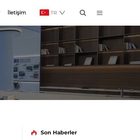


İletişim
TR
Son Haberler