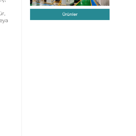
ür,
Ürünler
veya