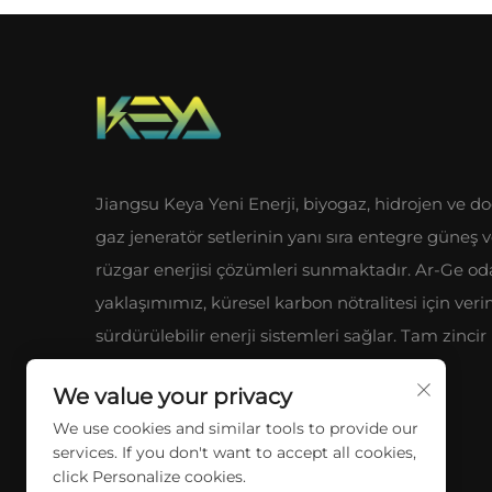
Jiangsu Keya Yeni Enerji, biyogaz, hidrojen ve do
gaz jeneratör setlerinin yanı sıra entegre güneş 
rüzgar enerjisi çözümleri sunmaktadır. Ar-Ge od
yaklaşımımız, küresel karbon nötralitesi için veri
sürdürülebilir enerji sistemleri sağlar. Tam zincir
endüstriyel avantajlarımızı keşfedin.
We value your privacy
We use cookies and similar tools to provide our
services. If you don't want to accept all cookies,
click Personalize cookies.