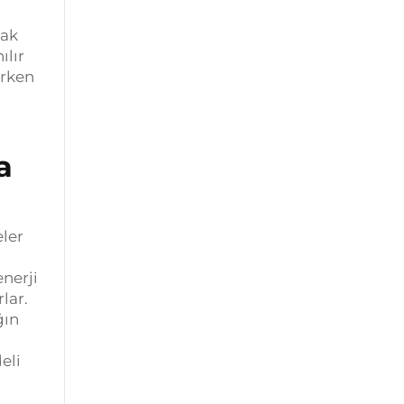
mak
ılır
urken
a
eler
enerji
rlar.
ğın
eli