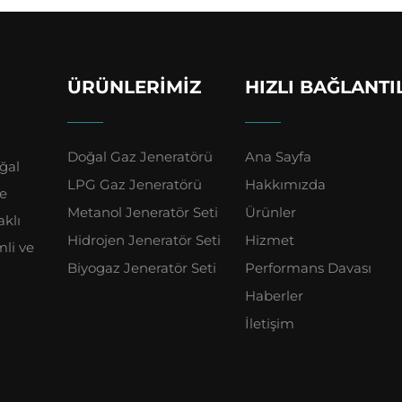
ÜRÜNLERIMIZ
HIZLI BAĞLANTI
Doğal Gaz Jeneratörü
Ana Sayfa
ğal
LPG Gaz Jeneratörü
Hakkımızda
ve
Metanol Jeneratör Seti
Ürünler
aklı
Hidrojen Jeneratör Seti
Hizmet
mli ve
Biyogaz Jeneratör Seti
Performans Davası
Haberler
İletişim