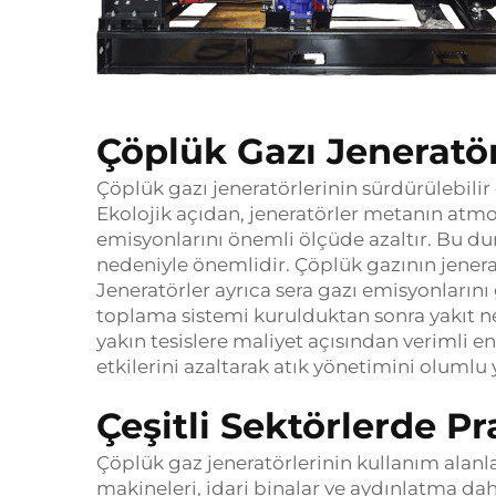
Çöplük Gazı Jeneratör
Çöplük gazı jeneratörlerinin sürdürülebilir
Ekolojik açıdan, jeneratörler metanın atmo
emisyonlarını önemli ölçüde azaltır. Bu d
nedeniyle önemlidir. Çöplük gazının jeneratö
Jeneratörler ayrıca sera gazı emisyonların
toplama sistemi kurulduktan sonra yakıt n
yakın tesislere maliyet açısından verimli en
etkilerini azaltarak atık yönetimini olumlu y
Çeşitli Sektörlerde P
Çöplük gaz jeneratörlerinin kullanım alanla
makineleri, idari binalar ve aydınlatma da