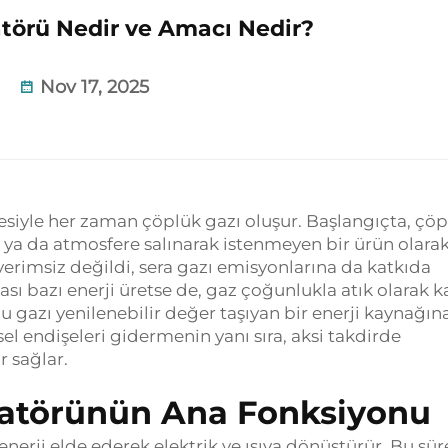
törü Nedir ve Amacı Nedir?
Nov 17, 2025
iyle her zaman çöplük gazı oluşur. Başlangıçta, çöp
or ya da atmosfere salınarak istenmeyen bir ürün olara
erimsiz değildi, sera gazı emisyonlarına da katkıda
ı bazı enerji üretse de, gaz çoğunlukla atık olarak k
 bu gazı yenilenebilir değer taşıyan bir enerji kaynağın
l endişeleri gidermenin yanı sıra, aksi takdirde
r sağlar.
ratörünün Ana Fonksiyonu
nerji elde ederek elektrik ve ısıya dönüştürür. Bu sür