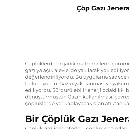
Çöp Gazı Jenera
Çöplüklerde organik malzemelerin çürümes
gazı ya açık alevlerde yakılarak yok ediliy
değerlendiriliyordu. Bu uygulama sadece v
bulunuyordu. Gazın yakalanması ve yakılmas
ediliyordu. Sürdürülebilir enerji odaklılık,
dönüştürmüştür. Gazın kullanılması, çevrese
çöplüklerde yer kaplayacak olan atıktan kâ
Bir Çöplük Gazı Jene
Çöplük gaz jeneratörleri, çöplük gazından e