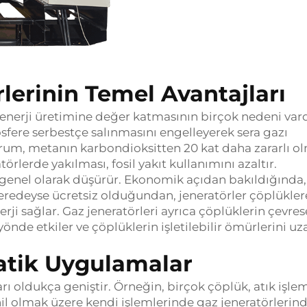
lerinin Temel Avantajları
 enerji üretimine değer katmasının birçok nedeni vard
sfere serbestçe salınmasını engelleyerek sera gazı
urum, metanın karbondioksitten 20 kat daha zararlı o
rlerde yakılması, fosil yakıt kullanımını azaltır.
ı genel olarak düşürür. Ekonomik açıdan bakıldığında,
eredeyse ücretsiz olduğundan, jeneratörler çöplükler
erji sağlar. Gaz jeneratörleri ayrıca çöplüklerin çevres
önde etkiler ve çöplüklerin işletilebilir ömürlerini uza
ratik Uygulamalar
rı oldukça geniştir. Örneğin, birçok çöplük, atık işle
hil olmak üzere kendi işlemlerinde gaz jeneratörlerin