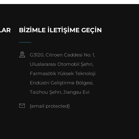
LAR
BIZIMLE İLETIŞIME GEÇIN
G3120, Citroen Caddesi No. 1,
Uluslararası Otomobil Şehri,
Farmasötik Yüksek Teknoloji
Endüstri Geliştirme Bölgesi,
Taizhou Şehri, Jiangsu Evi
[email protected]