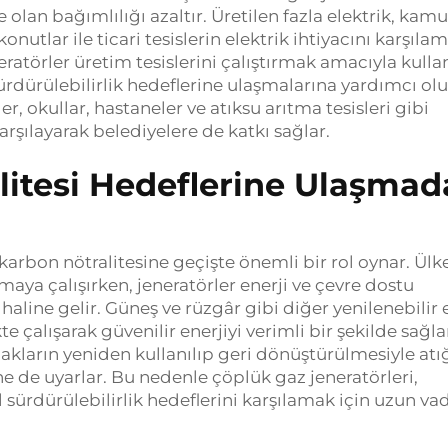
 olan bağımlılığı azaltır. Üretilen fazla elektrik, kamu
onutlar ile ticari tesislerin elektrik ihtiyacını karşıla
neratörler üretim tesislerini çalıştırmak amacıyla kullan
 sürdürülebilirlik hedeflerine ulaşmalarına yardımcı ol
r, okullar, hastaneler ve atıksu arıtma tesisleri gibi
karşılayarak belediyelere de katkı sağlar.
litesi Hedeflerine Ulaşmad
arbon nötralitesine geçişte önemli bir rol oynar. Ülk
maya çalışırken, jeneratörler enerji ve çevre dostu
 haline gelir. Güneş ve rüzgâr gibi diğer yenilenebilir 
kte çalışarak güvenilir enerjiyi verimli bir şekilde sağla
akların yeniden kullanılıp geri dönüştürülmesiyle atı
ne de uyarlar. Bu nedenle çöplük gaz jeneratörleri,
l sürdürülebilirlik hedeflerini karşılamak için uzun vad