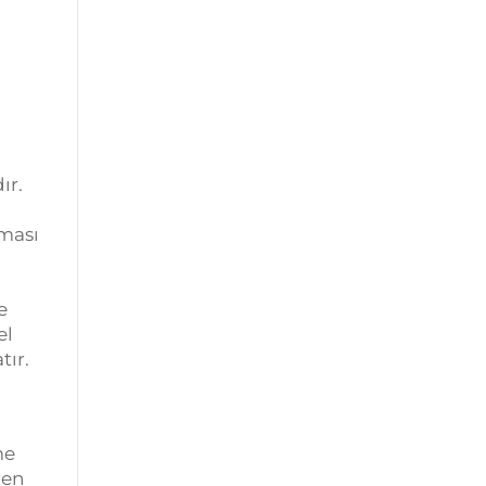
ır.
lması
e
el
tır.
me
den