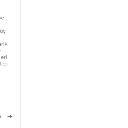
ve
güç
a
arik
z
leri
alep
i