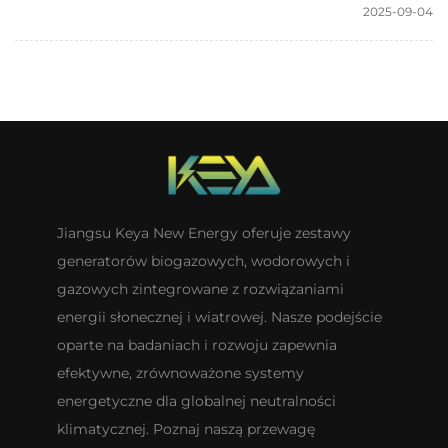
2025-09-04
Jiangsu Keya New Energy oferuje zestawy
generatorów biogazowych, wodorowych i
gazowych zintegrowane z rozwiązaniami
energii słonecznej i wiatrowej. Nasze podejście
oparte na badaniach i rozwoju zapewnia
efektywne, zrównoważone systemy
energetyczne dla globalnej neutralności
klimatycznej. Poznaj naszą przewagę