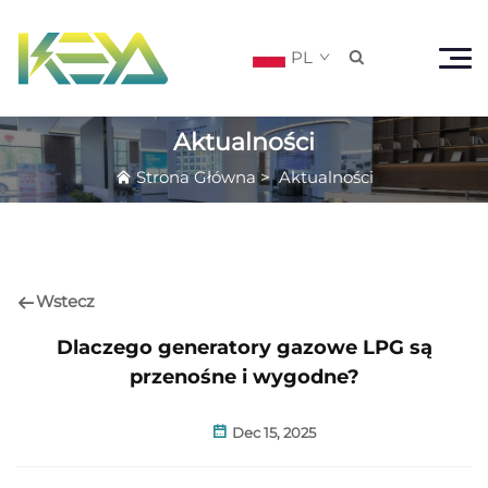
PL

Aktualności
Strona Główna
>
Aktualności
Wstecz
Dlaczego generatory gazowe LPG są
przenośne i wygodne?
Dec 15, 2025