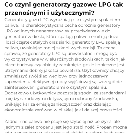
Co czyni generatorzy gazowe LPG tak
przenośnymi i użytecznymi?
Generatory gazu LPG wyróżniają się czystym spalaniem
paliwa. Ta charakterystyczna cecha odróżnia generatory
LPG od innych generatorów. W przeciwieństwie do
generatorów diesla, które spalają paliwo i emitują duże
ilości cząstek stałych oraz siarki, generatory LPG spalają
paliwo, uwalniając mniej szkodliwych emisji. Ta cecha
sprawia, że generatory LPG są uniwersalne i mogą być
wykorzystywane w wielu różnych środowiskach, takich jak
place budowy czy obiekty zamknięte, gdzie konieczne jest
utrzymanie dobrej jakości powietrza. Użytkownicy chcący
zmniejszyć swój ślad węglowy przy jednoczesnym
zapewnieniu efektywnej mocy wyjściowej są szczególnie
zainteresowani generatorami o czystym spalaniu.
Dodatkowo użytkownicy pozostają zgodni ze standardami
międzynarodowymi dotyczącymi ochrony środowiska,
unikając kar za emisję zanieczyszczeń oraz działając
ekonomicznie zarówno w bliskiej, jak i dalszej przyszłości.
Żadne inne paliwo nie psuje się szybciej niż benzyna, ale
jednym z zalet propanu jest jego stabilność. Propan można
łatwo przechowywać w postaci ciekłej w zbiornikach przez