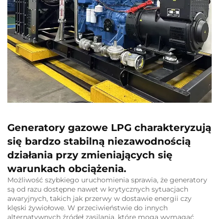
Generatory gazowe LPG charakteryzują
się bardzo stabilną niezawodnością
działania przy zmieniających się
warunkach obciążenia.
Możliwość szybkiego uruchomienia sprawia, że generatory
są od razu dostępne nawet w krytycznych sytuacjach
awaryjnych, takich jak przerwy w dostawie energii czy
klęski żywiołowe. W przeciwieństwie do innych
alternatywnych źródeł zasilania, które mogą wymagać