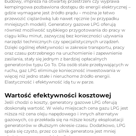
budowy, impreza na otwartej przestrzeni czy wyprawa
kempingowa pozbawiona dostępu do energii elektrycznej –
gdzie wymagane jest źródło prądu – można je łatwo
przewozić ciężarówką lub nawet ręcznie (w przypadku
mniejszych modeli). Generatory gazowe LPG oferują
również możliwość szybkiego przygotowania do pracy w
ciągu kilku minut, zazwyczaj bez konieczności używania
narzędzi technicznych czy specjalistycznych urządzeń.
Dzięki ogólnej efektywności w zakresie transportu, pracy
oraz czasu potrzebnego na uruchomienie i zapewnienie
zasilania, stały się jednym z bardziej opłacalnych
generatorów typu Go To. Dla osób stale przebywających w
ruchu, gaz LPG eliminuje konieczność inwestowania w
więcej niż jedno stałe i nieruchome źródło energii.
Elastyczność i efektywność idą tu w parze.
Wartość efektywności kosztowej
Jeśli chodzi o koszty, generatory gazowe LPG oferują
doskonałą wartość. W wielu miejscach cena gazu LPG jest
niższa niż cena oleju napędowego i innych alternatyw
gazowych, co przekłada się na niższe koszty eksploatacji
generatorów w dłuższym okresie czasu. Dodatkowo, LPG
spala się czysto, przez co silnik generatora jest mniej