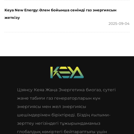
Keya New Energy: Әлем бойынша сенімді газ энергиясын
жеткізу
2025-09-04
Цзянсу Кеяа Жаңа Энергетика биогаз, сутегі
және табиғи газ генераторларын күн
энергиясы мен жел энергиясы
шешімдерімен біріктіреді. Біздің ғылыми-
зерттеу негізіндегі тұжырымдамамыз
глобалдық көміртегі бейтараптығы үшін