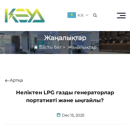
KK

Жаңалықтар
Басты бет
>
Жаңалықтар
Артқа
Неліктен LPG газды генераторлар
портативті және ыңғайлы?
Dec 15, 2025