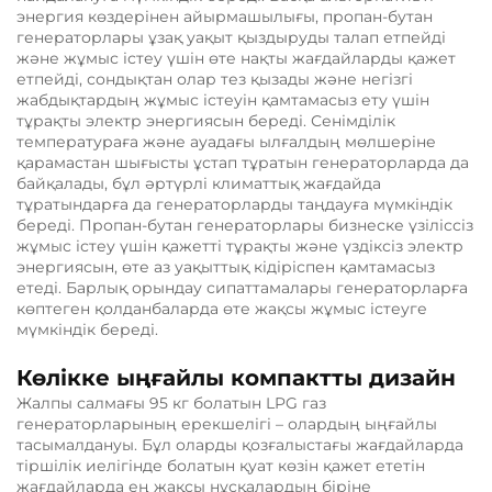
энергия көздерінен айырмашылығы, пропан-бутан
генераторлары ұзақ уақыт қыздыруды талап етпейді
және жұмыс істеу үшін өте нақты жағдайларды қажет
етпейді, сондықтан олар тез қызады және негізгі
жабдықтардың жұмыс істеуін қамтамасыз ету үшін
тұрақты электр энергиясын береді. Сенімділік
температураға және ауадағы ылғалдың мөлшеріне
қарамастан шығысты ұстап тұратын генераторларда да
байқалады, бұл әртүрлі климаттық жағдайда
тұратындарға да генераторларды таңдауға мүмкіндік
береді. Пропан-бутан генераторлары бизнеске үзіліссіз
жұмыс істеу үшін қажетті тұрақты және үздіксіз электр
энергиясын, өте аз уақыттық кідіріспен қамтамасыз
етеді. Барлық орындау сипаттамалары генераторларға
көптеген қолданбаларда өте жақсы жұмыс істеуге
мүмкіндік береді.
Көлікке ыңғайлы компактты дизайн
Жалпы салмағы 95 кг болатын LPG газ
генераторларының ерекшелігі – олардың ыңғайлы
тасымалдануы. Бұл оларды қозғалыстағы жағдайларда
тіршілік иелігінде болатын қуат көзін қажет ететін
жағдайларда ең жақсы нұсқалардың біріне