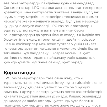
өте генераторларды пайдалану құнын төмендетеді.
Сонымен қатар, LPG таза жанады, сондықтан генератор
қозғалтқышына келтірілетін жүктеме азаяды, бұл ұзақ
жұмыс істеу мерзіміне, сирегірек техникалық қызмет
көрсетуге және жөндеуге әкеледі. Бұл ұзақ мерзімде
құнды үнемдеуге әкеледі. LPG газ генераторлары
әдетте салыстырмалы ваттпен алынған басқа
генераторлардан да арзан болып келеді. Өнімділік пен
бюджеттің ең жақсы тепе-теңдігін іздейтін, әсіресе
шағын кәсіпкерлер мен жеке тұлғалар үшін LPG газ
генераторларының құндылығы үлкен жеңілдік болып
табылады. Бұл пайдаланушыларға қосымша қуат
ретінде немесе тұрақты пайдалану үшін қаржылық
қиындықсыз тиімді және сенімді қуат береді.
Қорытынды
LPG газ генераторлары таза отын жағу, отын
тұрақтылығы, сенімді жұмыс істеу, құны тиімділігі және
тасымалдану қабілетін үйлестіре отырып, қазіргі
заманның әртүрлі электр қуатына деген қажеттіліктерін
қанағаттандыратын шешім ұсынады. Қашық орындарда
да, қалада да жабдықтарды қуаттандыруға болатын
икемділік коммерциялық және жеке қолдану үшін осы