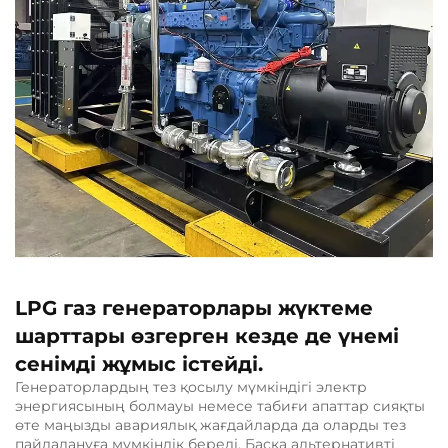
LPG газ генераторлары жүктеме
шарттары өзгерген кезде де үнемі
сенімді жұмыс істейді.
Генераторлардың тез қосылу мүмкіндігі электр
энергиясының болмауы немесе табиғи апаттар сияқты
өте маңызды авариялық жағдайларда да оларды тез
пайдалануға мүмкіндік береді. Басқа альтернативті