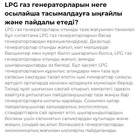
LPG газ генераторларын неге
осылайша тасымалдауға ыңғайлы
және пайдалы етеді?
LPG газ генераторлары отынды таза жағуымен танымал.
Бұл сипаттама LPG газ генераторларын басқа
генераторлардан ерекшелендіреді. Дизельді
генераторлар отынды жағып, көп мөлшерде
бөлшектер мен күкірт бөліп шығаратын болса, LPG газ
генераторлары отынды жағып, зиянды
шығарындыларды аз бөледі. Бұл қасиет LPG
генераторларын құрылыс алаңдары мен таза ауа
сапасын сақтауды талап ететін ішкі ғимараттар сияқты
әртүрлі орталарда кеңінен қолдануға мүмкіндік береді.
Тиімді қуат шығысын сақтай отырып, көміртегі іздерін
азайтуға ұмтылатын пайдаланушылар таза жануы бар
генераторларға ынталы қарайды. Сонымен қатар
пайдаланушылар халықаралық экологиялық
стандарттарға сай әрекет етіп, шығарындылардың
босаюы үшін салынатын салықтардан құтылады және
жақын, сондай-ақ алыс болашақта генераторларды
экономикалық жағынан ықтиярлы пайдаланады.