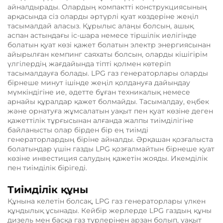
айналдырады. Олардың компактті конструкциясының
арқасында сіз оларды әртүрлі қуат көздеріне жеңіл
тасымалдай аласыз. Құрылыс алаңы болсын, ашық
аспан астындағы іс-шара немесе тіршілік иелігінде
болатын қуат көзі қажет болатын электр энергиясынан
айырылған кемпинг саяхаты болсын, оларды кішігірім
үлгілердің жағдайында тіпті қолмен көтеріп
тасымалдауға болады. LPG газ генераторлары оларды
бірнеше минут ішінде жеңіл қолдануға дайындау
мүмкіндігіне ие, әдетте бұған техникалық немесе
арнайы құралдар қажет болмайды. Тасымалдау, еңбек
және орнатуға жұмсалатын уақыт пен қуат көзіне деген
қажеттілік тұрғысынан алғанда жалпы тиімділігіне
байланысты олар бірден бір ең тиімді
генераторлардың біріне айналды. Әрқашан қозғалыста
болатындар үшін газды LPG қозғалмайтын бірнеше қуат
көзіне инвестиция салудың қажетін жояды. Икемділік
пен тиімділік бірігеді.
Тиімділік құны
Құнына келетін болсақ, LPG газ генераторлары үлкен
құндылық ұсынады. Кейбір жерлерде LPG газдың құны
дизель мен басқа газ түрлерінен арзан болып, уақыт