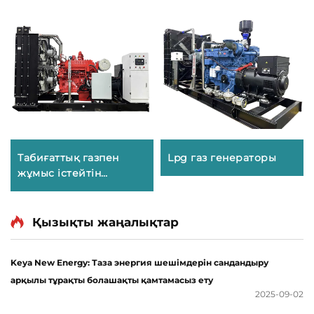
Табиғаттық газпен
Lpg газ генераторы
жұмыс істейтін
қызметкер
Қызықты жаңалықтар
Keya New Energy: Таза энергия шешімдерін сандандыру
арқылы тұрақты болашақты қамтамасыз ету
2025-09-02