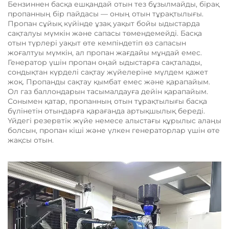
Бензиннен басқа ешқандай отын тез бұзылмайды, бірақ
пропанның бір пайдасы — оның отын тұрақтылығы.
Пропан сұйық күйінде ұзақ уақыт бойы ыдыстарда
сақталуы мүмкін және сапасы төмендемейді. Басқа
отын түрлері уақыт өте кемпіндетіп өз сапасын
жоғалтуы мүмкін, ал пропан жағдайы мұндай емес.
Генератор үшін пропан оңай ыдыстарға сақталады,
сондықтан күрделі сақтау жүйелеріне мүлдем қажет
жоқ. Пропанды сақтау қымбат емес және қарапайым.
Ол газ баллондарын тасымалдауға дейін қарапайым.
Сонымен қатар, пропанның отын тұрақтылығы басқа
бүлінетін отындарға қарағанда артықшылық береді.
Үйдегі резервтік жүйе немесе алыстағы құрылыс алаңы
болсын, пропан кіші және үлкен генераторлар үшін өте
жақсы отын.