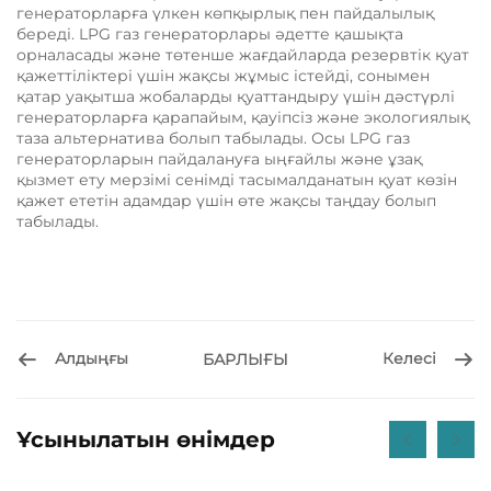
генераторларға үлкен көпқырлық пен пайдалылық
береді. LPG газ генераторлары әдетте қашықта
орналасады және төтенше жағдайларда резервтік қуат
қажеттіліктері үшін жақсы жұмыс істейді, сонымен
қатар уақытша жобаларды қуаттандыру үшін дәстүрлі
генераторларға қарапайым, қауіпсіз және экологиялық
таза альтернатива болып табылады. Осы LPG газ
генераторларын пайдалануға ыңғайлы және ұзақ
қызмет ету мерзімі сенімді тасымалданатын қуат көзін
қажет ететін адамдар үшін өте жақсы таңдау болып
табылады.
Алдыңғы
Келесі
БАРЛЫҒЫ
Ұсынылатын өнімдер