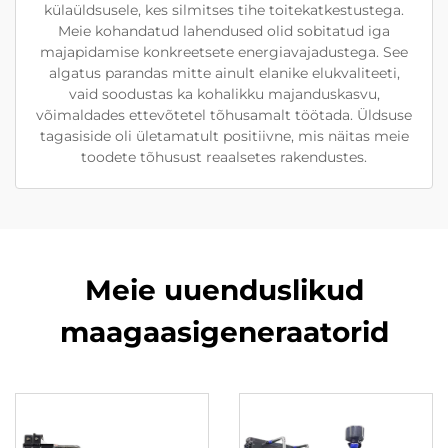
külaüldsusele, kes silmitses tihe toitekatkestustega.
Meie kohandatud lahendused olid sobitatud iga
majapidamise konkreetsete energiavajadustega. See
algatus parandas mitte ainult elanike elukvaliteeti,
vaid soodustas ka kohalikku majanduskasvu,
võimaldades ettevõtetel tõhusamalt töötada. Üldsuse
tagasiside oli ületamatult positiivne, mis näitas meie
toodete tõhusust reaalsetes rakendustes.
Meie uuenduslikud
maagaasigeneraatorid