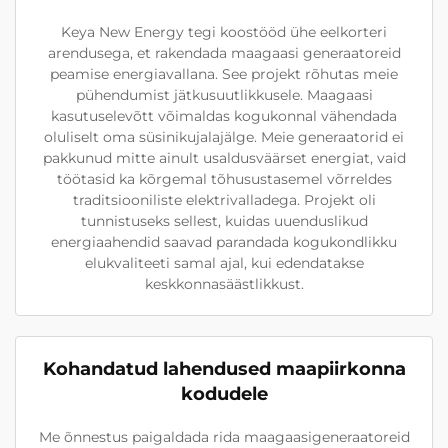
Keya New Energy tegi koostööd ühe eelkorteri
arendusega, et rakendada maagaasi generaatoreid
peamise energiavallana. See projekt rõhutas meie
pühendumist jätkusuutlikkusele. Maagaasi
kasutuselevõtt võimaldas kogukonnal vähendada
oluliselt oma süsinikujalajälge. Meie generaatorid ei
pakkunud mitte ainult usaldusväärset energiat, vaid
töötasid ka kõrgemal tõhusustasemel võrreldes
traditsiooniliste elektrivalladega. Projekt oli
tunnistuseks sellest, kuidas uuenduslikud
energiaahendid saavad parandada kogukondlikku
elukvaliteeti samal ajal, kui edendatakse
keskkonnasäästlikkust.
Kohandatud lahendused maapiirkonna
kodudele
Me õnnestus paigaldada rida maagaasigeneraatoreid