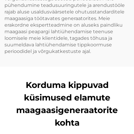
pühendumine teadusuuringutele ja arendustööle
rajab aluse usaldusväärsetele ohutusstandarditele
maagaasiga töötavates generaatorites. Meie
erakordne ekspertteadmine on aluseks paindliku
maagaasi peapargi lahtiühendamise teenuse
loomisele meie klientidele, tagades tõhusa ja
suumeldava lahtiühendamise tippkoormuse
perioodidel ja võrgukatkestuste ajal.
Korduma kippuvad
küsimused elamute
maagaasigeneraatorite
kohta