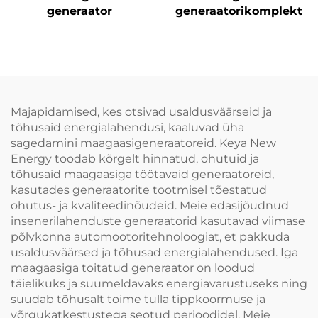
generaator
generaatorikomplekt
Majapidamised, kes otsivad usaldusväärseid ja
tõhusaid energialahendusi, kaaluvad üha
sagedamini maagaasigeneraatoreid. Keya New
Energy toodab kõrgelt hinnatud, ohutuid ja
tõhusaid maagaasiga töötavaid generaatoreid,
kasutades generaatorite tootmisel tõestatud
ohutus- ja kvaliteedinõudeid. Meie edasijõudnud
insenerilahenduste generaatorid kasutavad viimase
põlvkonna automootoritehnoloogiat, et pakkuda
usaldusväärsed ja tõhusad energialahendused. Iga
maagaasiga toitatud generaator on loodud
täielikuks ja suumeldavaks energiavarustuseks ning
suudab tõhusalt toime tulla tippkoormuse ja
võrgukatkestustega seotud perioodidel. Meie