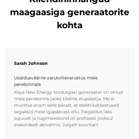
maagaasiga generaatorite
kohta
Sarah Johnson
Usaldusväärne varutoitevarustus meie
perekonnale
Keya New Energy loodusgasi generaator on olnud
meie perekonna jaoks tõeline elupäästja. Me ei
muretse enam selle pärast, et elektrikatkestused
segaksid meie igapäevast ellu. Paigaldus läks
sujuvalt ja tugimeeskond oli protsessi jooksul
erakordselt abivalmis. Julgelt soovitan!