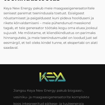
Keya New Energy pakub meie maagaasigeneraatoritele
senisest paremat teenindusala toetust. Esialgsest
nõustamisest ja paigaldusest kuni pideva hoolduseni ja
rikete kõrvaldamiseni – meie pühendunud meeskond
tagab, et teie generaator töötaks kogu oma eluea jooksul
sujuvalt. Me mõistame, et kliendikindlustus on parimaks
hinnanguteks, ja meie teenindusmudel on loodud just sel
eesmärgil, et teil oleks kindel tunne, et ekspertabi on alati
saadaval.
Jiangsu Keya New Energy pakub biogaasi-,
vesiniku- ja maagaasigeneraatorite komplekte
koos integreeritud päikese- ja tuuleenergia