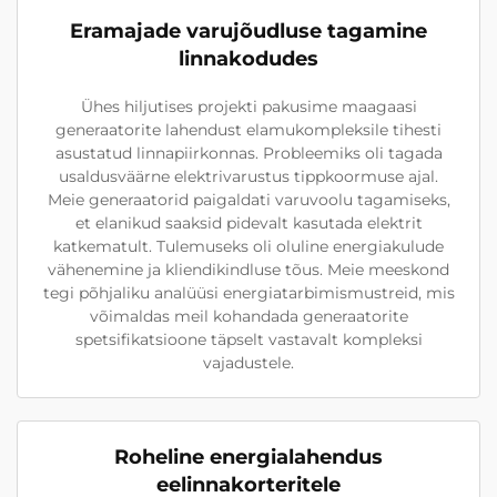
Eramajade varujõudluse tagamine
linnakodudes
Ühes hiljutises projekti pakusime maagaasi
generaatorite lahendust elamukompleksile tihesti
asustatud linnapiirkonnas. Probleemiks oli tagada
usaldusväärne elektrivarustus tippkoormuse ajal.
Meie generaatorid paigaldati varuvoolu tagamiseks,
et elanikud saaksid pidevalt kasutada elektrit
katkematult. Tulemuseks oli oluline energiakulude
vähenemine ja kliendikindluse tõus. Meie meeskond
tegi põhjaliku analüüsi energiatarbimismustreid, mis
võimaldas meil kohandada generaatorite
spetsifikatsioone täpselt vastavalt kompleksi
vajadustele.
Roheline energialahendus
eelinnakorteritele