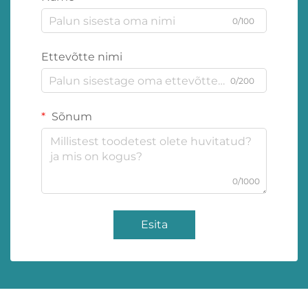
0/100
Ettevõtte nimi
0/200
Sõnum
0/1000
Esita