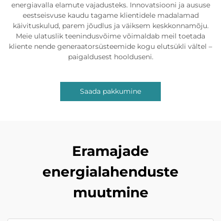
energiavalla elamute vajadusteks. Innovatsiooni ja aususe
eestseisvuse kaudu tagame klientidele madalamad
käivituskulud, parem jõudlus ja väiksem keskkonnamõju.
Meie ulatuslik teenindusvõime võimaldab meil toetada
kliente nende generaatorsüsteemide kogu elutsükli vältel –
paigaldusest hoolduseni.
Saada pakkumine
Eramajade
energialahenduste
muutmine