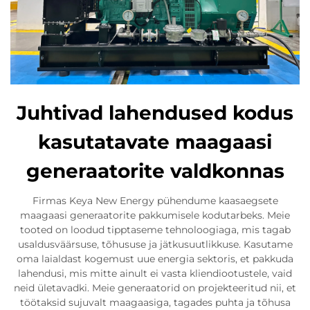
Juhtivad lahendused kodus
kasutatavate maagaasi
generaatorite valdkonnas
Firmas Keya New Energy pühendume kaasaegsete
maagaasi generaatorite pakkumisele kodutarbeks. Meie
tooted on loodud tipptaseme tehnoloogiaga, mis tagab
usaldusväärsuse, tõhususe ja jätkusuutlikkuse. Kasutame
oma laialdast kogemust uue energia sektoris, et pakkuda
lahendusi, mis mitte ainult ei vasta kliendiootustele, vaid
neid ületavadki. Meie generaatorid on projekteeritud nii, et
töötaksid sujuvalt maagaasiga, tagades puhta ja tõhusa