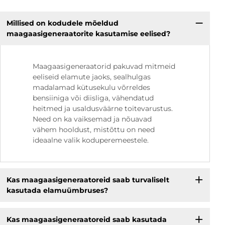
Millised on kodudele mõeldud
maagaasigeneraatorite kasutamise eelised?
Maagaasigeneraatorid pakuvad mitmeid
eeliseid elamute jaoks, sealhulgas
madalamad kütusekulu võrreldes
bensiiniga või diisliga, vähendatud
heitmed ja usaldusväärne toitevarustus.
Need on ka vaiksemad ja nõuavad
vähem hooldust, mistõttu on need
ideaalne valik koduperemeestele.
Kas maagaasigeneraatoreid saab turvaliselt
kasutada elamuümbruses?
Kas maagaasigeneraatoreid saab kasutada