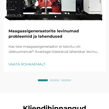
Maagaasigeneraatorite levinumad
probleemid ja lahendused
Kas teie maagaasigeneraator ei käivitu või
ülekuumenub? Avastage tõestatud lahendusi levinud
probleemidele, nagu aku riknenud, kütuse ummikud
ja pinge kõikumised. Ennetage seiskamisi juba täna.
VAATA ROHKAEMALT
Kliendihinnangud