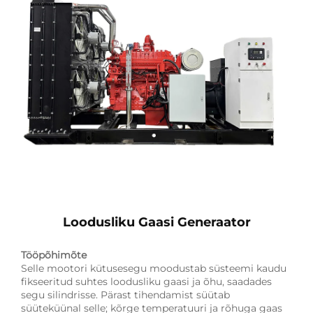
Loodusliku Gaasi Generaator
Tööpõhimõte
Selle mootori kütusesegu moodustab süsteemi kaudu
fikseeritud suhtes loodusliku gaasi ja õhu, saadades
segu silindrisse. Pärast tihendamist süütab
süüteküünal selle; kõrge temperatuuri ja rõhuga gaas