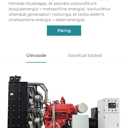
tõmbab tõusklappi, et pöörata vooluvõtturit
(soojusenergia → mehaaniline energia). Vooluvõttur
ühendub generaatori rootoriga, et toota elektrit
(mehaaniline energia → elektrienergia).
Päring
Ülevaade
Soovitud tooted