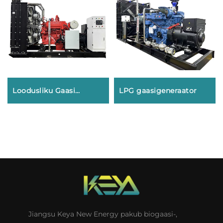
Loodusliku Gaasi
LPG gaasigeneraator
Generaator
Jiangsu Keya New Energy pakub biogaasi-,