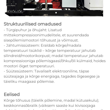
Struktuurilised omadused
- Türgipuhur ja õhujaht: Lisatud
mittekompressioonimudelitele, et suurendada
sisepõlemismootori tõhusust ja võimsust.
- Jähtumissüsteem: Eraldab kõrge/madala
temperatuuri tsüklid – kõrge temperatuur jahutab
silindreid/mootorikorpust; madal temperatuur jahutab
kompressiooniga põlemisgaasi/õhku/õli külmaid, hoides
mootori õiget temperatuuri.
- Süütesüsteem: Tavaliselt elektrooniline, täpse
süüteajaga ja kõrge energiaga, tagades õigeaegse ja
täieliku maagaasi põlemise.
Eelised
Kõrge tõhusus (täielik põlemine, madal kütusekulu);
keskkonnasõbralik (väiksem saaste kui kivisoojaga