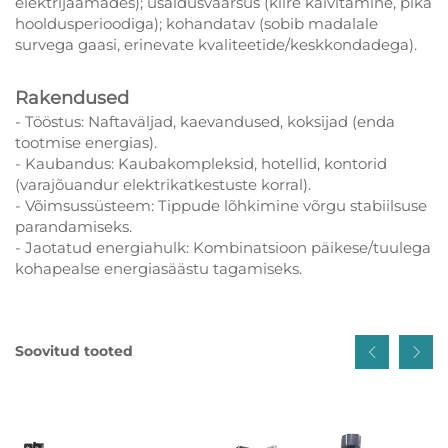
elektrijaamades); usaldusväärsus (kiire käivitamine, pika
hooldusperioodiga); kohandatav (sobib madalale
survega gaasi, erinevate kvaliteetide/keskkondadega).
Rakendused
- Tööstus: Naftaväljad, kaevandused, koksijad (enda
tootmise energias).
- Kaubandus: Kaubakompleksid, hotellid, kontorid
(varajõuandur elektrikatkestuste korral).
- Võimsussüsteem: Tippude lõhkimine võrgu stabiilsuse
parandamiseks.
- Jaotatud energiahulk: Kombinatsioon päikese/tuulega
kohapealse energiasäästu tagamiseks.
Soovitud tooted