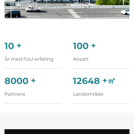
10
+
100
+
År med FoU-erfaring
Ansatt
8000
+
12648
+㎡
Partnere
Landområde