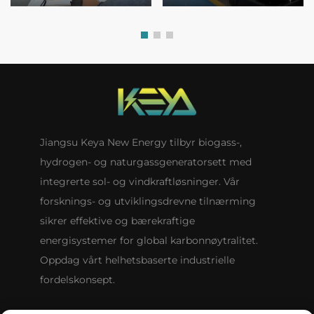
Jiangsu Keya New Energy tilbyr biogass-,
hydrogen- og naturgassgeneratorsett med
integrerte sol- og vindkraftløsninger. Vår
forsknings- og utviklingsdrevne tilnærming
sikrer effektive og bærekraftige
energisystemer for global karbonnøytralitet.
Oppdag vårt helhetsbaserte industrielle
fordelskonsept.