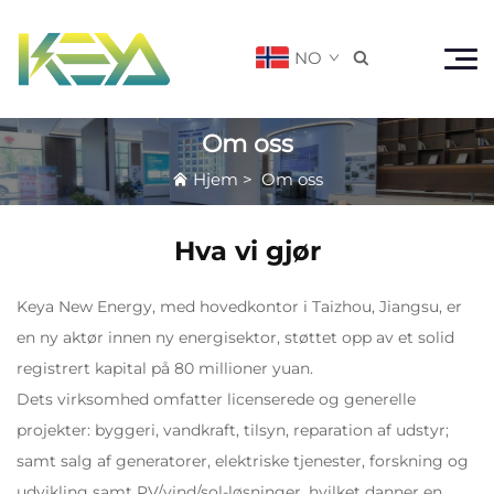
NO

Om oss
Hjem
>
Om oss
Hva vi gjør
Keya New Energy, med hovedkontor i Taizhou, Jiangsu, er
en ny aktør innen ny energisektor, støttet opp av et solid
registrert kapital på 80 millioner yuan.
Dets virksomhed omfatter licenserede og generelle
projekter: byggeri, vandkraft, tilsyn, reparation af udstyr;
samt salg af generatorer, elektriske tjenester, forskning og
udvikling samt PV/vind/sol-løsninger, hvilket danner en