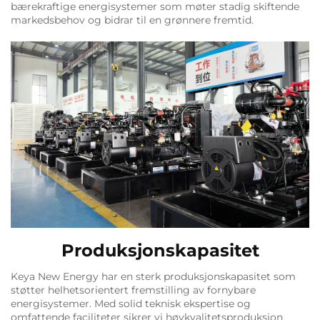
bærekraftige energisystemer som møter stadig skiftende
markedsbehov og bidrar til en grønnere fremtid.
Produksjonskapasitet
Keya New Energy har en sterk produksjonskapasitet som
støtter helhetsorientert fremstilling av fornybare
energisystemer. Med solid teknisk ekspertise og
omfattende faciliteter sikrer vi høykvalitetsproduksjon