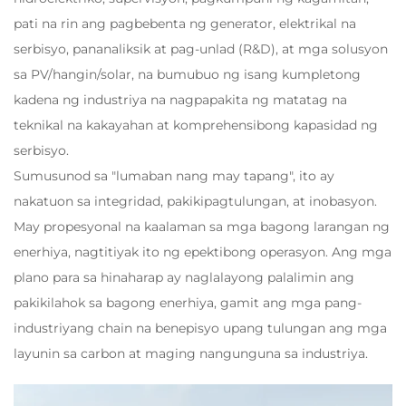
pati na rin ang pagbebenta ng generator, elektrikal na
serbisyo, pananaliksik at pag-unlad (R&D), at mga solusyon
sa PV/hangin/solar, na bumubuo ng isang kumpletong
kadena ng industriya na nagpapakita ng matatag na
teknikal na kakayahan at komprehensibong kapasidad ng
serbisyo.
Sumusunod sa "lumaban nang may tapang", ito ay
nakatuon sa integridad, pakikipagtulungan, at inobasyon.
May propesyonal na kaalaman sa mga bagong larangan ng
enerhiya, nagtitiyak ito ng epektibong operasyon. Ang mga
plano para sa hinaharap ay naglalayong palalimin ang
pakikilahok sa bagong enerhiya, gamit ang mga pang-
industriyang chain na benepisyo upang tulungan ang mga
layunin sa carbon at maging nangunguna sa industriya.