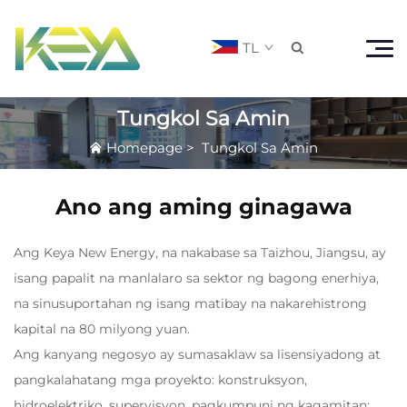
TL

Tungkol Sa Amin
Homepage
>
Tungkol Sa Amin
Ano ang aming ginagawa
Ang Keya New Energy, na nakabase sa Taizhou, Jiangsu, ay
isang papalit na manlalaro sa sektor ng bagong enerhiya,
na sinusuportahan ng isang matibay na nakarehistrong
kapital na 80 milyong yuan.
Ang kanyang negosyo ay sumasaklaw sa lisensiyadong at
pangkalahatang mga proyekto: konstruksyon,
hidroelektriko, supervisyon, pagkumpuni ng kagamitan;