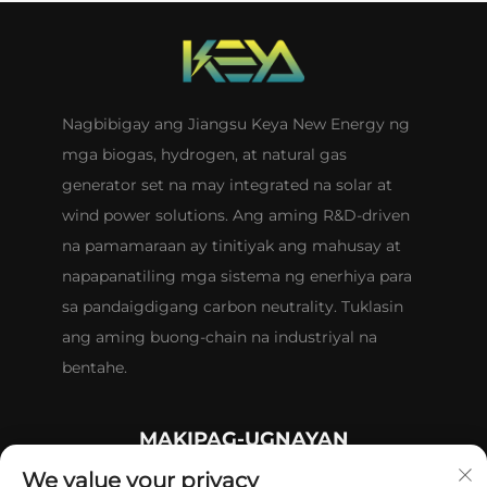
Nagbibigay ang Jiangsu Keya New Energy ng
mga biogas, hydrogen, at natural gas
generator set na may integrated na solar at
wind power solutions. Ang aming R&D-driven
na pamamaraan ay tinitiyak ang mahusay at
napapanatiling mga sistema ng enerhiya para
sa pandaigdigang carbon neutrality. Tuklasin
ang aming buong-chain na industriyal na
bentahe.
MAKIPAG-UGNAYAN
We value your privacy