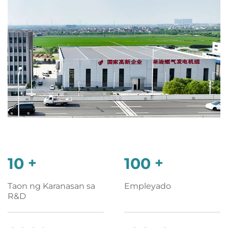
10
+
100
+
Taon ng Karanasan sa
Empleyado
R&D