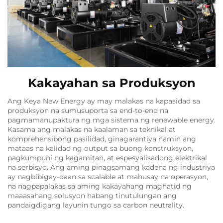
Kakayahan sa Produksyon
Ang Keya New Energy ay may malakas na kapasidad sa
produksyon na sumusuporta sa end-to-end na
pagmamanupaktura ng mga sistema ng renewable energy.
Kasama ang malakas na kaalaman sa teknikal at
komprehensibong pasilidad, ginagarantiya namin ang
mataas na kalidad ng output sa buong konstruksyon,
pagkumpuni ng kagamitan, at espesyalisadong elektrikal
na serbisyo. Ang aming pinagsamang kadena ng industriya
ay nagbibigay-daan sa scalable at mahusay na operasyon,
na nagpapalakas sa aming kakayahang maghatid ng
maaasahang solusyon habang tinutulungan ang
pandaigdigang layunin tungo sa carbon neutrality.