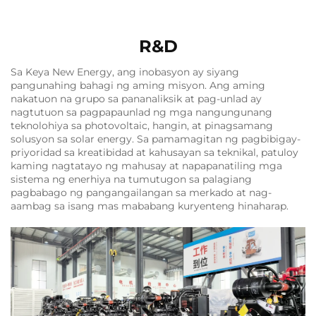
R&D
Sa Keya New Energy, ang inobasyon ay siyang
pangunahing bahagi ng aming misyon. Ang aming
nakatuon na grupo sa pananaliksik at pag-unlad ay
nagtutuon sa pagpapaunlad ng mga nangungunang
teknolohiya sa photovoltaic, hangin, at pinagsamang
solusyon sa solar energy. Sa pamamagitan ng pagbibigay-
priyoridad sa kreatibidad at kahusayan sa teknikal, patuloy
kaming nagtatayo ng mahusay at napapanatiling mga
sistema ng enerhiya na tumutugon sa palagiang
pagbabago ng pangangailangan sa merkado at nag-
aambag sa isang mas mababang kuryenteng hinaharap.