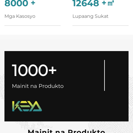
8000
+
12648
+㎡
Mga Kasosyo
Lupaang Sukat
1000+
Mainit na Produkto
Mainit na Produkto