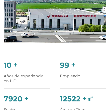
10
+
100
+
Años de experiencia
Empleado
en I+D
8000
+
12648
+㎡
Socios
Área de Tierra