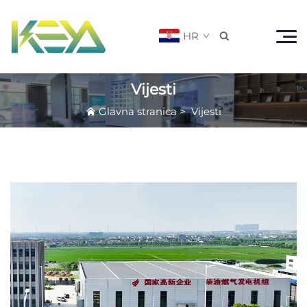
HR

Vijesti
Glavna stranica
>
Vijesti