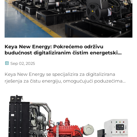
Keya New Energy: Pokrećemo održivu
budućnost digitaliziranim čistim energetskim
rješenjima
Sep 02, 2025
Keya New Energy se specijalizira za digitalizirana
rješenja za čistu energiju, omogućujući poduzećima
svjesnim o okolišu da izgrade održivu budućnost
pouzdanim, zelenim izvorima energije.