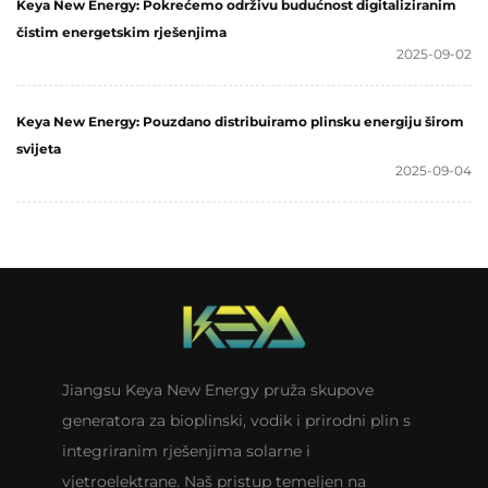
Keya New Energy: Pokrećemo održivu budućnost digitaliziranim
čistim energetskim rješenjima
2025-09-02
Keya New Energy: Pouzdano distribuiramo plinsku energiju širom
svijeta
2025-09-04
Jiangsu Keya New Energy pruža skupove
generatora za bioplinski, vodik i prirodni plin s
integriranim rješenjima solarne i
vjetroelektrane. Naš pristup temeljen na