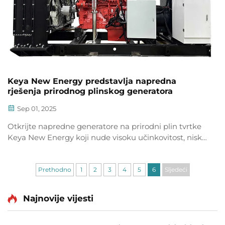
Keya New Energy predstavlja napredna
rješenja prirodnog plinskog generatora
Sep 01, 2025
Otkrijte napredne generatore na prirodni plin tvrtke
Keya New Energy koji nude visoku učinkovitost, niske
emisije i pouzdanu energiju za industrijsku i
komercijalnu uporabu. Saznajte više već danas.
Prethodno
1
2
3
4
5
6
Sljedeći
Najnovije vijesti