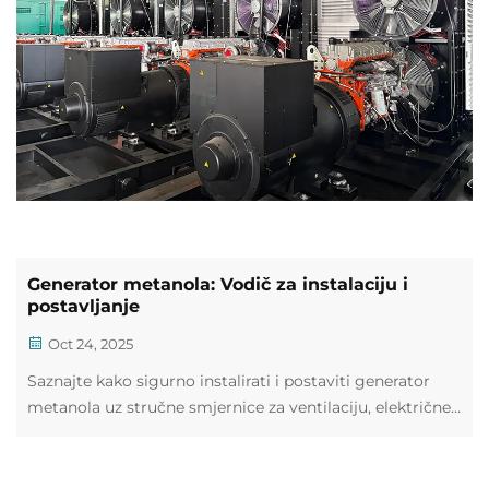
Generator metanola: Vodič za instalaciju i
postavljanje
Oct 24, 2025
Saznajte kako sigurno instalirati i postaviti generator
metanola uz stručne smjernice za ventilaciju, električne
priključke i rukovanje gorivom. Maksimizirajte
učinkovitost i osigurajte sukladnost – preuzmite svoj
potpuni popis za provjeru postavljanja već danas.