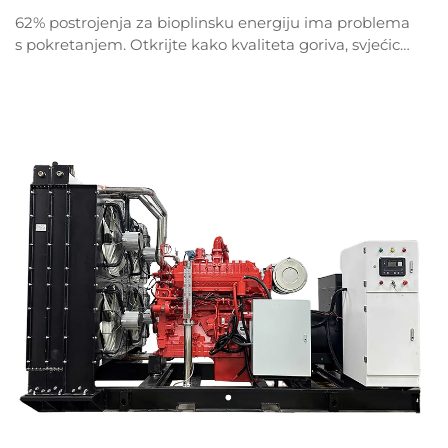
62% postrojenja za bioplinsku energiju ima problema
s pokretanjem. Otkrijte kako kvaliteta goriva, svjećice
i nadzor u stvarnom vremenu brzo rješavaju
uobičajene probleme. Preuzmite potpuni vodič za
otklanjanje kvarova već sada.