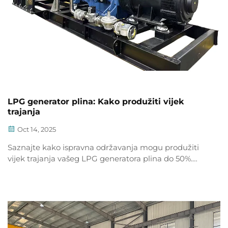
LPG generator plina: Kako produžiti vijek
trajanja
Oct 14, 2025
Saznajte kako ispravna održavanja mogu produžiti
vijek trajanja vašeg LPG generatora plina do 50%.
Naučite ključne strategije za sustave goriva, ulja i
hlađenja. Preuzmite potpuni vodič već sada.