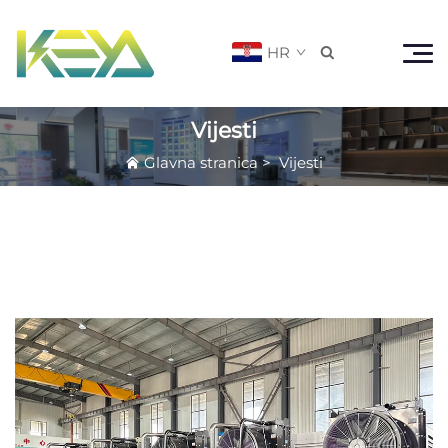
HR

Vijesti
Glavna stranica
>
Vijesti