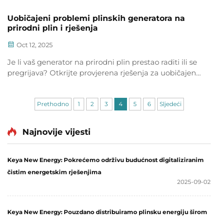
Uobičajeni problemi plinskih generatora na
prirodni plin i rješenja
Oct 12, 2025
Je li vaš generator na prirodni plin prestao raditi ili se
pregrijava? Otkrijte provjerena rješenja za uobičajene
probleme poput kvarova baterije, začepljenja goriva i
fluktuacija napona. Spriječite zastoje već danas.
Prethodno
1
2
3
4
5
6
Sljedeći
Najnovije vijesti
Keya New Energy: Pokrećemo održivu budućnost digitaliziranim
čistim energetskim rješenjima
2025-09-02
Keya New Energy: Pouzdano distribuiramo plinsku energiju širom