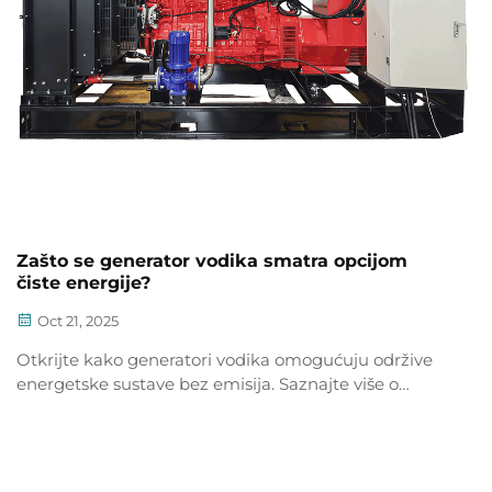
Zašto se generator vodika smatra opcijom
čiste energije?
Oct 21, 2025
Otkrijte kako generatori vodika omogućuju održive
energetske sustave bez emisija. Saznajte više o
zelenom vodiku, elektrolizi i stvarnim primjenama u
industriji i prometu. Istražite budućnost čistog goriva.