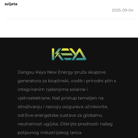
svijeta
2025-09-04
Jiangsu Keya New Energy pruža skupove
generatora za bioplinski, vodik i prirodni plin s
integriranim rješenjima solarne i
vjetroelektrane. Naš pristup temeljen na
istraživanju i razvoju osigurava učinkovite,
održive energetske sustave za globalnu
neutralnost ugljika. Otkrijte prednosti našeg
potpunog industrijskog lanca.