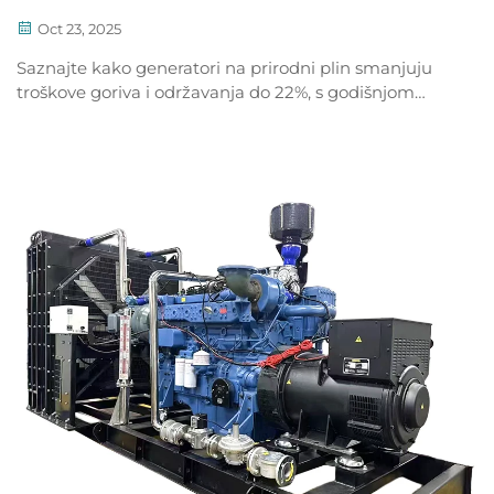
Oct 23, 2025
Saznajte kako generatori na prirodni plin smanjuju
troškove goriva i održavanja do 22%, s godišnjom
uštedom od više od 18.000 USD i bržim povratom
ulaganja. Smanjite prostoje i stabilizirajte energetske
budžete. Saznajte više.