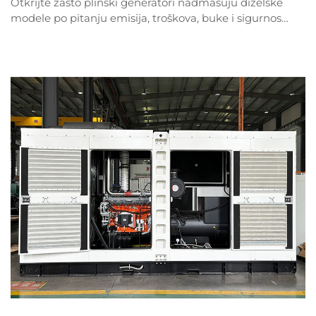
Otkrijte zašto plinski generatori nadmašuju dizelske
modele po pitanju emisija, troškova, buke i sigurnosti.
Potkrijepljeno istraživanjem iz 2024., pogledajte kako
prirodni plin smanjuje troškove za 40% i NOx za 90%.
Saznajte više.