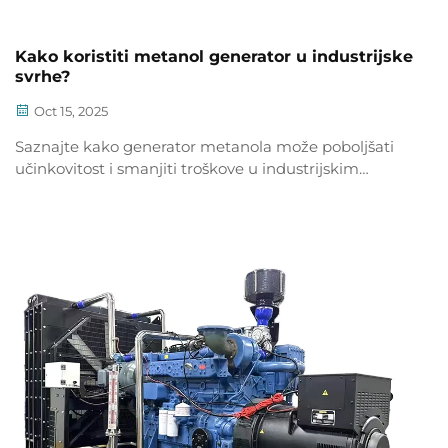
Kako koristiti metanol generator u industrijske
svrhe?
Oct 15, 2025
Saznajte kako generator metanola može poboljšati
učinkovitost i smanjiti troškove u industrijskim
operacijama. Istražite primjere iz svakodnevne
prakse, savjete za sigurnost i uvid u povrat ulaganja.
Saznajte više već danas.