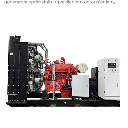
generatora optimalnim upravljanjem opterećenjem,
odabirom goriva i naprednim tehnologijama.
Smanjite troškove goriva do 30% — započnite s
optimizacijom već danas.