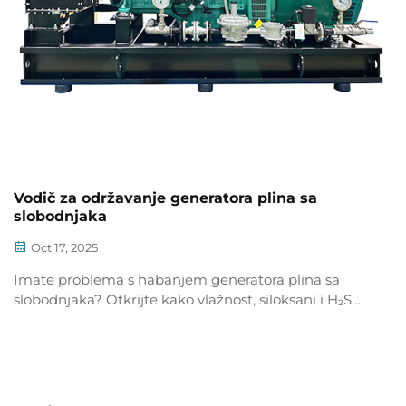
Vodič za održavanje generatora plina sa
slobodnjaka
Oct 17, 2025
Imate problema s habanjem generatora plina sa
slobodnjaka? Otkrijte kako vlažnost, siloksani i H₂S
utječu na učinkovitost — i pronađite strategije
održavanja potkrijepljene podacima kako biste
smanjili vrijeme prosta ja za 41%. Preuzmite svoj
praktični vodič već danas.