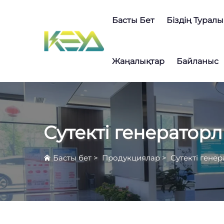
Басты Бет
Біздің Туралы
Жаңалықтар
Байланыс
Сутекті генератор
Басты бет
>
Продукциялар
>
Сутекті гене