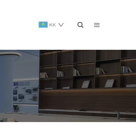


KK