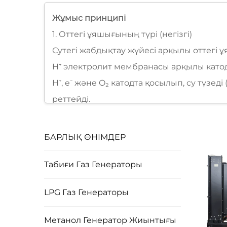
Жұмыс принципі
1. Оттегі ұяшығының түрі (негізгі)
Сутегі жабдықтау жүйесі арқылы оттегі ұ
H⁺ электролит мембранасы арқылы катодқа
H⁺, e⁻ және O₂ катодта қосылып, су түз
реттейді.
2. Іштен жану түрі
Сутегі-ауа қоспасы двигатель цилиндрі
БАРЛЫҚ ӨНІМДЕР
Жоғары температура/қысым газы поршен
Кривошип электр генераторы роторын б
Табиғи Газ Генераторы
LPG Газ Генераторы
Метанол Генератор Жиынтығы