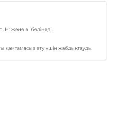
 H⁺ және e⁻ бөлінеді.
ысты қамтамасыз ету үшін жабдықтауды
андырылады.
икалық энергия).
а айналдырады.