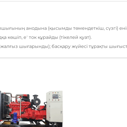
яшығының анодына (қысымды төмендеткіш, сүзгі) еніп,
 көшіп, e⁻ ток құрайды (тікелей қуат).
еді (жалғыз шығарынды); басқару жүйесі тұрақты шығ
не еніп, сығылады, жанар-жағармай шарғысымен тұт
ьді басып, кривошипты бұралайды (жылулық→механ
ұралап, механикалық энергияны электр энергиясын