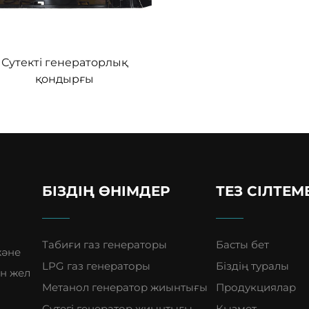
Сутекті генераторлық
қондырғы
БІЗДІҢ ӨНІМДЕР
ТЕЗ СІЛТЕМ
Табиғи газ генераторы
Басты бет
және
LPG газ генераторы
Біздің туралы
ен жел
Метанол генератор жиынтығы
Продукциялар
Сутегі генератор жиынтығы
Қызмет