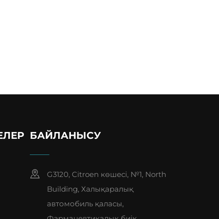
ЕЛЕР
БАЙЛАНЫСУ
G3120, Citroen көшесі, №1, North
Building, Халықаралық
автомобиль қаласы,
Фармацевтикалық биік