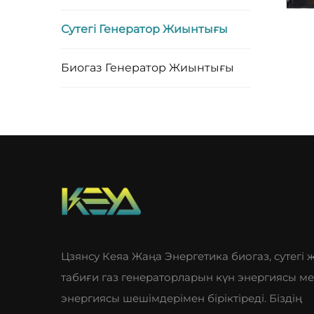
Сутегі Генератор Жиынтығы
Биогаз Генератор Жиынтығы
Цзянсу Кеяа Жаңа Энергетика биогаз, сутегі 
табиғи газ генераторларын күн энергиясы м
энергиясы шешімдерімен біріктіреді. Біздің