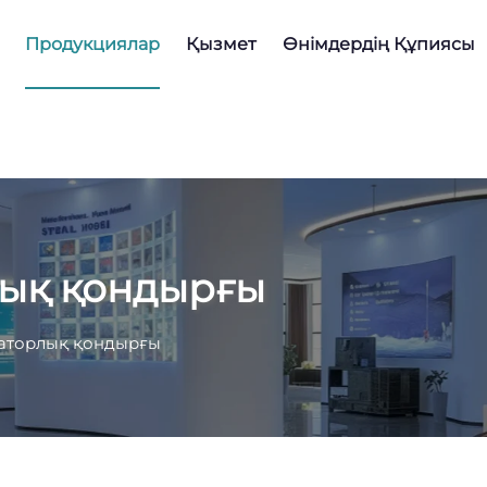
Продукциялар
Қызмет
Өнімдердің Құпиясы
лық қондырғы
раторлық қондырғы