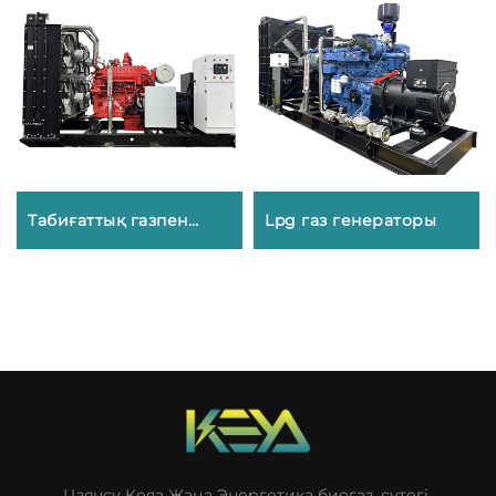
Табиғаттық газпен
Lpg газ генераторы
жұмыс істейтін
қызметкер
Цзянсу Кеяа Жаңа Энергетика биогаз, сутегі