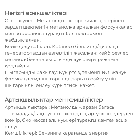
Негізгі ерекшеліктері
Отын жүйесі: Метанолдың коррозиялық әсерінен
зардап шекпейтін метанолға арналған форсункалар
мен коррозияға тұрақты бөлшектермен
жабдықталған.
Бейімделу қабілеті: Көбінесе бензинді/дизельді
генераторлардан өзгертіліп жасалған; кейбіреулері
метанол-бензин екі отынды ауыстыру режимін
қолдайды.
Шығарынды бақылау: Күкіртсіз, төменгі NOₓ жануы;
формальдегид шығарындыларын азайту үшін
шығарынды өңдеу құрылғысы қажет.
Артықшылықтар мен кемшіліктер
Артықшылықтары: Метанолдың арзан бағасы,
тасымалдау/сақтауының жеңілдігі; әртүрлі көздерден
(көмір, биомасса) алынуы, әрі тұрақты қамтамасыз
етілуі.
Кемшіліктері: Бензинге қарағанда энергия