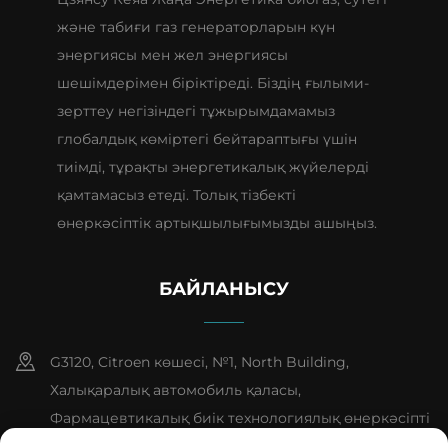
және табиғи газ генераторларын күн
энергиясы мен жел энергиясы
шешімдерімен біріктіреді. Біздің ғылыми-
зерттеу негізіндегі тұжырымдамамыз
глобалдық көміртегі бейтараптығы үшін
тиімді, тұрақты энергетикалық жүйелерді
қамтамасыз етеді. Толық тізбекті
өнеркәсіптік артықшылығымызды ашыңыз.
БАЙЛАНЫСУ
G3120, Citroen көшесі, №1, North Building,
Халықаралық автомобиль қаласы,
Фармацевтикалық биік технологиялық өнеркәсіпті
дамыту аймағы, Тайчжоу қаласы, Цзянсу