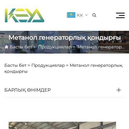
KK

Метанол генераторлық қондырғы
Басты бет
>
Продукциялар
>
Метанол генераторлық қондырғы
Басты бет >
Продукциялар
>
Метанол генераторлық
қондырғы
БАРЛЫҚ ӨНІМДЕР