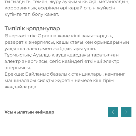
тығыздығы төмен, жүру ауқымы қысқа; метанолдың
коррозиялық әсерінен әрі қарай отын жүйесін
күтімге тап болу қажет.
Типілік қолданулар
Өнеркәсіптік: Орташа және кіші зауыттардың
резервтік энергиясы, қашықтағы кен орындарының
уақытша электрмен жабдықтауы үшін.
Тұрмыстық: Ауылдық аудандардағы таратылған
электр энергиясы, сөгіс кезіндегі өткінші электр
энергиясы.
Ерекше: Байланыс базалық станциялары, кемпинг
машиналары сияқты жүретін немесе кішігірім
жағдайларда.
Ұсынылатын өнімдер