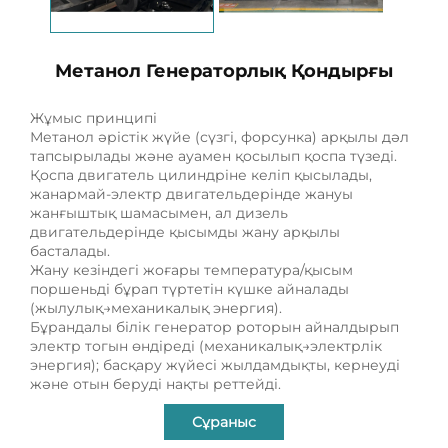
Метанол Генераторлық Қондырғы
Жұмыс принципі
Метанол әрістік жүйе (сүзгі, форсунка) арқылы дәл
тапсырылады және ауамен қосылып қоспа түзеді.
Қоспа двигатель цилиндріне келіп қысылады,
жанармай-электр двигательдерінде жануы
жанғыштық шамасымен, ал дизель
двигательдерінде қысымды жану арқылы
басталады.
Жану кезіндегі жоғары температура/қысым
поршеньді бұрап түртетін күшке айналады
(жылулық→механикалық энергия).
Бұрандалы білік генератор роторын айналдырып
электр тогын өндіреді (механикалық→электрлік
энергия); басқару жүйесі жылдамдықты, кернеуді
және отын беруді нақты реттейді.
Сұраныс