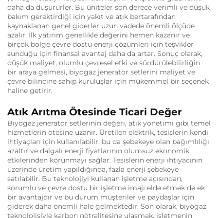
daha da düşürürler. Bu üniteler son derece verimli ve düşük
bakım gerektirdiği için yakıt ve atık bertarafından
kaynaklanan genel giderler uzun vadede önemli ölçüde
azalır. İlk yatırım genellikle değerini hemen kazanır ve
birçok bölge çevre dostu enerji çözümleri için teşvikler
sunduğu için finansal avantaj daha da artar. Sonuç olarak,
düşük maliyet, olumlu çevresel etki ve sürdürülebilirliğin
bir araya gelmesi, biyogaz jeneratör setlerini maliyet ve
çevre bilincine sahip kuruluşlar için mükemmel bir seçenek
haline getirir.
Atık Arıtma Ötesinde Ticari Değer
Biyogaz jeneratör setlerinin değeri, atık yönetimi gibi temel
hizmetlerin ötesine uzanır. Üretilen elektrik, tesislerin kendi
ihtiyaçları için kullanılabilir; bu da şebekeye olan bağımlılığı
azaltır ve dalgalı enerji fiyatlarının olumsuz ekonomik
etkilerinden korunmayı sağlar. Tesislerin enerji ihtiyacının
üzerinde üretim yapıldığında, fazla enerji şebekeye
satılabilir. Bu teknolojiyi kullanan işletme açısından,
sorumlu ve çevre dostu bir işletme imajı elde etmek de ek
bir avantajdır ve bu durum müşteriler ve paydaşlar için
giderek daha önemli hale gelmektedir. Son olarak, biyogaz
teknolojisiyle karbon nötralitesine ulaşmak, işletmenin