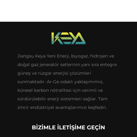
Jiangsu Keya Yeni Enerji, biyogaz, hidrojen ve
doğal gaz jeneratör setlerinin yanı sıra entegre
güneş ve rüzgar enerjisi çözümleri
sunmaktadır. Ar-Ge odaklı yaklaşımımız,
küresel karbon nötralitesi için verimli ve
sürdürülebilir enerji sistemleri sağlar. Tam
zincir endüstriyel avantajlarımızı keşfedin.
BIZIMLE İLETIŞIME GEÇIN