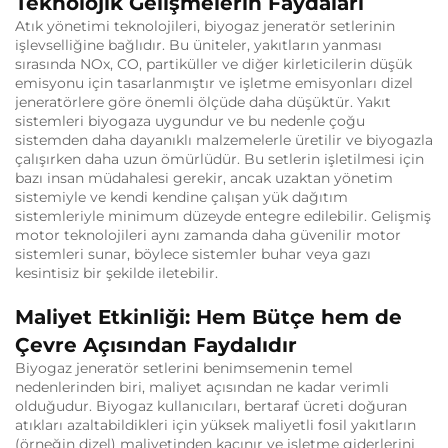
Teknolojik Gelişmelerin Faydaları
Atık yönetimi teknolojileri, biyogaz jeneratör setlerinin
işlevselliğine bağlıdır. Bu üniteler, yakıtların yanması
sırasında NOx, CO, partiküller ve diğer kirleticilerin düşük
emisyonu için tasarlanmıştır ve işletme emisyonları dizel
jeneratörlere göre önemli ölçüde daha düşüktür. Yakıt
sistemleri biyogaza uygundur ve bu nedenle çoğu
sistemden daha dayanıklı malzemelerle üretilir ve biyogazla
çalışırken daha uzun ömürlüdür. Bu setlerin işletilmesi için
bazı insan müdahalesi gerekir, ancak uzaktan yönetim
sistemiyle ve kendi kendine çalışan yük dağıtım
sistemleriyle minimum düzeyde entegre edilebilir. Gelişmiş
motor teknolojileri aynı zamanda daha güvenilir motor
sistemleri sunar, böylece sistemler buhar veya gazı
kesintisiz bir şekilde iletebilir.
Maliyet Etkinliği: Hem Bütçe hem de
Çevre Açısından Faydalıdır
Biyogaz jeneratör setlerini benimsemenin temel
nedenlerinden biri, maliyet açısından ne kadar verimli
olduğudur. Biyogaz kullanıcıları, bertaraf ücreti doğuran
atıkları azaltabildikleri için yüksek maliyetli fosil yakıtların
(örneğin dizel) maliyetinden kaçınır ve işletme giderlerini