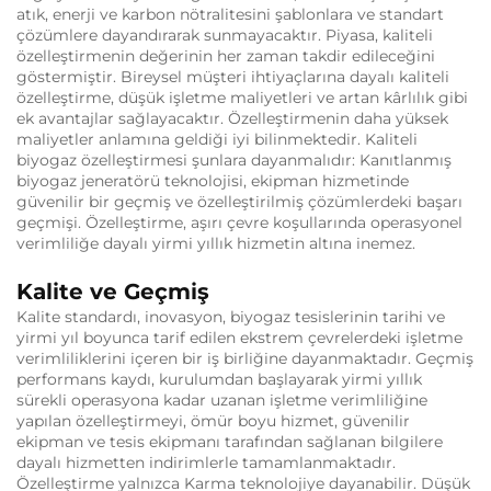
atık, enerji ve karbon nötralitesini şablonlara ve standart
çözümlere dayandırarak sunmayacaktır. Piyasa, kaliteli
özelleştirmenin değerinin her zaman takdir edileceğini
göstermiştir. Bireysel müşteri ihtiyaçlarına dayalı kaliteli
özelleştirme, düşük işletme maliyetleri ve artan kârlılık gibi
ek avantajlar sağlayacaktır. Özelleştirmenin daha yüksek
maliyetler anlamına geldiği iyi bilinmektedir. Kaliteli
biyogaz özelleştirmesi şunlara dayanmalıdır: Kanıtlanmış
biyogaz jeneratörü teknolojisi, ekipman hizmetinde
güvenilir bir geçmiş ve özelleştirilmiş çözümlerdeki başarı
geçmişi. Özelleştirme, aşırı çevre koşullarında operasyonel
verimliliğe dayalı yirmi yıllık hizmetin altına inemez.
Kalite ve Geçmiş
Kalite standardı, inovasyon, biyogaz tesislerinin tarihi ve
yirmi yıl boyunca tarif edilen ekstrem çevrelerdeki işletme
verimliliklerini içeren bir iş birliğine dayanmaktadır. Geçmiş
performans kaydı, kurulumdan başlayarak yirmi yıllık
sürekli operasyona kadar uzanan işletme verimliliğine
yapılan özelleştirmeyi, ömür boyu hizmet, güvenilir
ekipman ve tesis ekipmanı tarafından sağlanan bilgilere
dayalı hizmetten indirimlerle tamamlanmaktadır.
Özelleştirme yalnızca Karma teknolojiye dayanabilir. Düşük