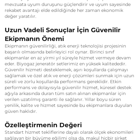
mevzuata uyum duruşunu güçlendirir ve uyum sayesinde
rekabet avantajı elde edildiğinde her zaman ekonomik
değer yaratılır.
Uzun Vadeli Sonuçlar İçin Güvenilir
Ekipmanın Önemi
Ekipmanın güvenilirliği, atık enerji teknolojisi projesinin
başarılı olmasında belirleyici rol oynar. Birinci sınıf
ekipmanlar en az yirmi yıl süreyle hizmet vermeye devam
eder. Biyogaz jeneratör setlerimiz en yüksek kalitededir.
Güvenilir hizmeti desteklemek, aşırı koşullarda çalışmayı
sağlamak ve özel atık ve enerji çözümleri sunmak için uzun
süreli ve zorlu koşullarda performans gereklidir. Etkin
performans ve dolayısıyla güvenilir hizmet, küresel destek
ağıyla arkasında duran tüm satın alınan ekipmanlar için
verilen uzatılmış garanti ile sağlanır. Yıllar boyu süren
yenilik, kalite ve hizmet sayesinde bu ekipmanlara duyulan
güven haklıdır.
Özelleştirmenin Değeri
Standart hizmet tekliflerine dayalı olarak ölçek ekonomileri
sağlayan bir büyüme eğilimi olsa da, makul hiçbir şirket