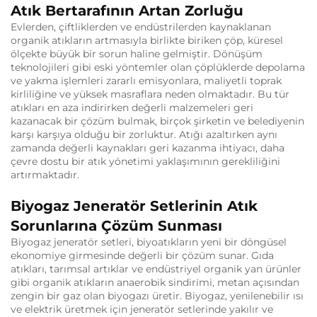
Atık Bertarafının Artan Zorluğu
Evlerden, çiftliklerden ve endüstrilerden kaynaklanan
organik atıkların artmasıyla birlikte biriken çöp, küresel
ölçekte büyük bir sorun haline gelmiştir. Dönüşüm
teknolojileri gibi eski yöntemler olan çöplüklerde depolama
ve yakma işlemleri zararlı emisyonlara, maliyetli toprak
kirliliğine ve yüksek masraflara neden olmaktadır. Bu tür
atıkları en aza indirirken değerli malzemeleri geri
kazanacak bir çözüm bulmak, birçok şirketin ve belediyenin
karşı karşıya olduğu bir zorluktur. Atığı azaltırken aynı
zamanda değerli kaynakları geri kazanma ihtiyacı, daha
çevre dostu bir atık yönetimi yaklaşımının gerekliliğini
artırmaktadır.
Biyogaz Jeneratör Setlerinin Atık
Sorunlarına Çözüm Sunması
Biyogaz jeneratör setleri, biyoatıkların yeni bir döngüsel
ekonomiye girmesinde değerli bir çözüm sunar. Gıda
atıkları, tarımsal artıklar ve endüstriyel organik yan ürünler
gibi organik atıkların anaerobik sindirimi, metan açısından
zengin bir gaz olan biyogazı üretir. Biyogaz, yenilenebilir ısı
ve elektrik üretmek için jeneratör setlerinde yakılır ve