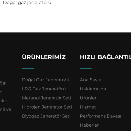
Doğal gaz jeneratörü
ÜRÜNLERIMIZ
HIZLI BAĞLANTI
Doğal Gaz Jeneratörü
Ana Sayfa
ğal
LPG Gaz Jeneratörü
Hakkımızda
ve
Metanol Jeneratör Seti
Ürünler
aklı
Hidrojen Jeneratör Seti
Hizmet
mli ve
Biyogaz Jeneratör Seti
Performans Davası
Haberler