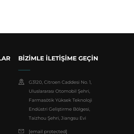
LAR
BIZIMLE İLETIŞIME GEÇIN
G3120, Citroen Caddesi No. 1,
Uluslararası Otomobil Şehri,
Farmasötik Yüksek Teknoloji
Endüstri Geliştirme Bölgesi,
Taizhou Şehri, Jiangsu Evi
[email protected]