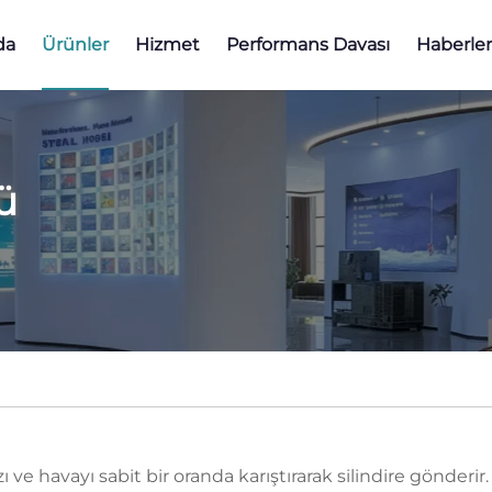
da
Ürünler
Hizmet
Performans Davası
Haberler
ü
 havayı sabit bir oranda karıştırarak silindire gönderir. 