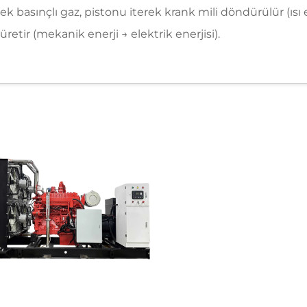
k basınçlı gaz, pistonu iterek krank mili döndürülür (ısı 
retir (mekanik enerji → elektrik enerjisi).