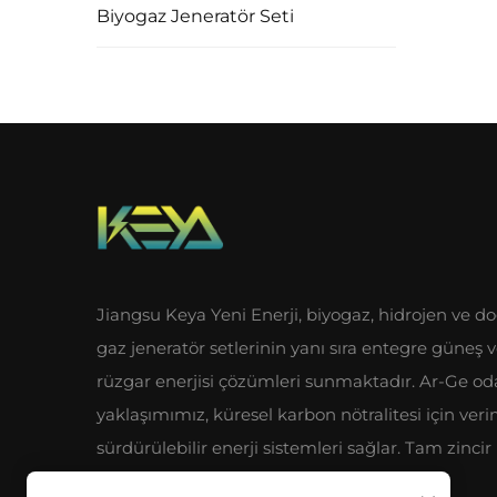
Biyogaz Jeneratör Seti
Jiangsu Keya Yeni Enerji, biyogaz, hidrojen ve do
gaz jeneratör setlerinin yanı sıra entegre güneş 
rüzgar enerjisi çözümleri sunmaktadır. Ar-Ge od
yaklaşımımız, küresel karbon nötralitesi için veri
sürdürülebilir enerji sistemleri sağlar. Tam zincir
endüstriyel avantajlarımızı keşfedin.