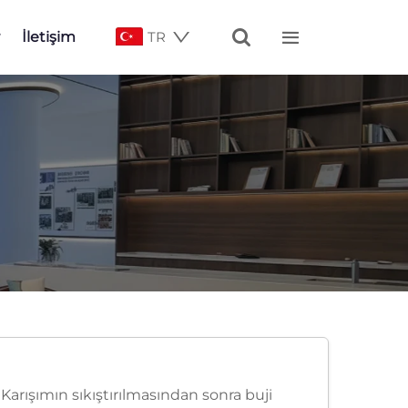


İletişim
TR
Karışımın sıkıştırılmasından sonra buji