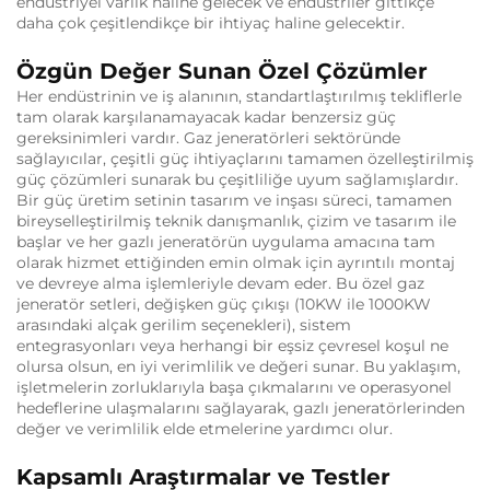
endüstriyel varlık haline gelecek ve endüstriler gittikçe
daha çok çeşitlendikçe bir ihtiyaç haline gelecektir.
Özgün Değer Sunan Özel Çözümler
Her endüstrinin ve iş alanının, standartlaştırılmış tekliflerle
tam olarak karşılanamayacak kadar benzersiz güç
gereksinimleri vardır. Gaz jeneratörleri sektöründe
sağlayıcılar, çeşitli güç ihtiyaçlarını tamamen özelleştirilmiş
güç çözümleri sunarak bu çeşitliliğe uyum sağlamışlardır.
Bir güç üretim setinin tasarım ve inşası süreci, tamamen
bireyselleştirilmiş teknik danışmanlık, çizim ve tasarım ile
başlar ve her gazlı jeneratörün uygulama amacına tam
olarak hizmet ettiğinden emin olmak için ayrıntılı montaj
ve devreye alma işlemleriyle devam eder. Bu özel gaz
jeneratör setleri, değişken güç çıkışı (10KW ile 1000KW
arasındaki alçak gerilim seçenekleri), sistem
entegrasyonları veya herhangi bir eşsiz çevresel koşul ne
olursa olsun, en iyi verimlilik ve değeri sunar. Bu yaklaşım,
işletmelerin zorluklarıyla başa çıkmalarını ve operasyonel
hedeflerine ulaşmalarını sağlayarak, gazlı jeneratörlerinden
değer ve verimlilik elde etmelerine yardımcı olur.
Kapsamlı Araştırmalar ve Testler