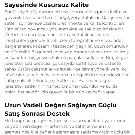
Sayesinde Kusursuz Kalite
Endüstriyel güç çözümleri söz konusu olduğunda kalite ve
güvenilirlik sadece tercih değil, zorunluluktur. Gaz jeneratör
setleri son derece özenle üretilmekte ve kalite kontrolleri
tüm süreç boyunca uygulanmakta ve takip edilmektedir.
Üretimi tamamlanan her birim, şeffaflık açısından
müşterilere gönderilmek üzere fotoğraflar ve videolarla
belgelenerek kapsamlı testlerden geçirilir. Uzun ömürlülük
ve güvenilirliği garanti eden yapımında sadece test edilmiş
ve kanıtlanmış yüksek kaliteli parçalar kullanılır. Birçok gaz
jeneratör seti üreticisi, çok sayıda sertifikaya ve patente
sahip, üstün çalışmalar ve sürekli gelişime yönelik yenilikçi
çözümler sunan en iyi araştırma ve geliştirme merkezlerine
sahip yüksek teknoloji şirketleridir. Bu nedenle gaz
jeneratör setlerinin hizmet ömürleri uzundur ve bu da
onları her sektör için güvenilir bir güç kaynağı yapar.
Uzun Vadeli Değeri Sağlayan Güçlü
Satış Sonrası Destek
Herhangi bir gaz jeneratörü seti uzun vadeli bir yatırımdır
ve yatırımın değerini artırmak ve satın almanın ilk
aşamasında bile değer kazanmasını sağlamak için güçlü bir