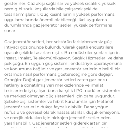
gösterirler. Gaz akışı sağlarlar ve yüksek sıcaklık, yüksek
nem gibi zorlu koşullarda bile çalışacak şekilde
tasarlanmışlardır. Güç kesintilerinin yüksek performans
uygulamalarında önemli olabileceği ilkel uygulama
durumlarında gaz jeneratör setleri yüksek performans
sunar.
Gaz jeneratör setleri, her sektörün farklı/benzersiz güç
ihtiyacı göz önünde bulundurularak çeşitli endüstrilere
uyacak şekilde tasarlanmıştır. Bu endüstriler şunları içerir:
İnşaat, İmalat, Telekomünikasyon, Sağlık Hizmetleri ve daha
pek çoğu. En uygun güç sistemi, endüstriye, operasyonuna
ve konumuna bağlıdır ve gaz jeneratör setlerinin belirli bir
ortamda nasıl performans göstereceğine göre değişir.
Örneğin: Doğal gaz jeneratör setleri zaten gaz boru
hatlarıyla donatılmış veri merkezlerinde ve imalat
tesislerinde iyi çalışır, buna karşılık LPG modüler sistemler
ve merkezi olmayan güç sistemleri için daha uygundur.
Şebeke dışı sistemler ve hibrit kurulumlar için Metanol
jeneratör setleri oldukça faydalı olabilir. Daha yoğun
nüfuslu ve çevresel olarak hassas alanlar, düşük emisyonlu
ve enerjik oldukları için hidrojen jeneratör setlerinden
yararlanabilir. Gaz jeneratör setleri giderek artan bir