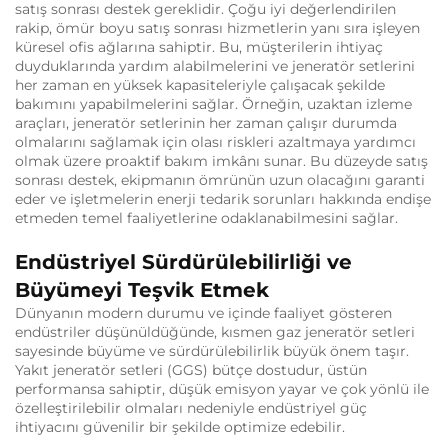
satış sonrası destek gereklidir. Çoğu iyi değerlendirilen
rakip, ömür boyu satış sonrası hizmetlerin yanı sıra işleyen
küresel ofis ağlarına sahiptir. Bu, müşterilerin ihtiyaç
duyduklarında yardım alabilmelerini ve jeneratör setlerini
her zaman en yüksek kapasiteleriyle çalışacak şekilde
bakımını yapabilmelerini sağlar. Örneğin, uzaktan izleme
araçları, jeneratör setlerinin her zaman çalışır durumda
olmalarını sağlamak için olası riskleri azaltmaya yardımcı
olmak üzere proaktif bakım imkânı sunar. Bu düzeyde satış
sonrası destek, ekipmanın ömrünün uzun olacağını garanti
eder ve işletmelerin enerji tedarik sorunları hakkında endişe
etmeden temel faaliyetlerine odaklanabilmesini sağlar.
Endüstriyel Sürdürülebilirliği ve
Büyümeyi Teşvik Etmek
Dünyanın modern durumu ve içinde faaliyet gösteren
endüstriler düşünüldüğünde, kısmen gaz jeneratör setleri
sayesinde büyüme ve sürdürülebilirlik büyük önem taşır.
Yakıt jeneratör setleri (GGS) bütçe dostudur, üstün
performansa sahiptir, düşük emisyon yayar ve çok yönlü ile
özelleştirilebilir olmaları nedeniyle endüstriyel güç
ihtiyacını güvenilir bir şekilde optimize edebilir.