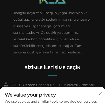
Jiangsu Keya Yeni Enerji, biyogaz, hidrojen ve
doğal gaz jeneratör setlerinin yanı sıra entegre
güneş ve rüzgar enerjisi çözümleri
sunmaktadır. Ar-Ge odaklı yaklaşımımız,
küresel karbon nötralitesi için verimli ve
sürdürülebilir enerji sistemleri sağlar. Tam
zincir endüstriyel avantajlarımızı keşfedin.
BIZIMLE İLETIŞIME GEÇIN
G3120, Citroen Caddesi No. 1, Uluslararası Otomobil
Şehri, Farmasötik Yüksek Teknoloji Endüstri Geliştirme
We value your privacy
Bölgesi, Taizhou Şehri, Jiangsu Evi
We use cookies and similar tools to provide our services.