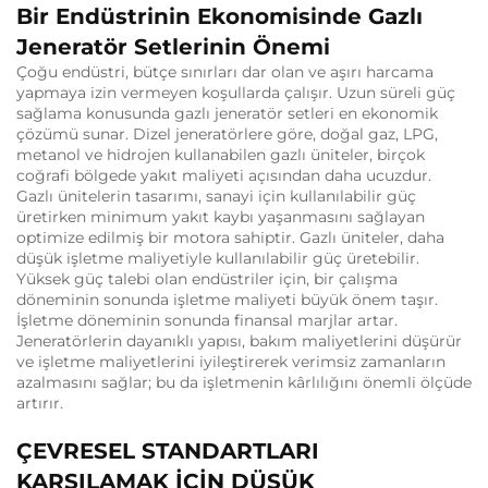
Bir Endüstrinin Ekonomisinde Gazlı
Jeneratör Setlerinin Önemi
Çoğu endüstri, bütçe sınırları dar olan ve aşırı harcama
yapmaya izin vermeyen koşullarda çalışır. Uzun süreli güç
sağlama konusunda gazlı jeneratör setleri en ekonomik
çözümü sunar. Dizel jeneratörlere göre, doğal gaz, LPG,
metanol ve hidrojen kullanabilen gazlı üniteler, birçok
coğrafi bölgede yakıt maliyeti açısından daha ucuzdur.
Gazlı ünitelerin tasarımı, sanayi için kullanılabilir güç
üretirken minimum yakıt kaybı yaşanmasını sağlayan
optimize edilmiş bir motora sahiptir. Gazlı üniteler, daha
düşük işletme maliyetiyle kullanılabilir güç üretebilir.
Yüksek güç talebi olan endüstriler için, bir çalışma
döneminin sonunda işletme maliyeti büyük önem taşır.
İşletme döneminin sonunda finansal marjlar artar.
Jeneratörlerin dayanıklı yapısı, bakım maliyetlerini düşürür
ve işletme maliyetlerini iyileştirerek verimsiz zamanların
azalmasını sağlar; bu da işletmenin kârlılığını önemli ölçüde
artırır.
ÇEVRESEL STANDARTLARI
KARŞILAMAK İÇİN DÜŞÜK