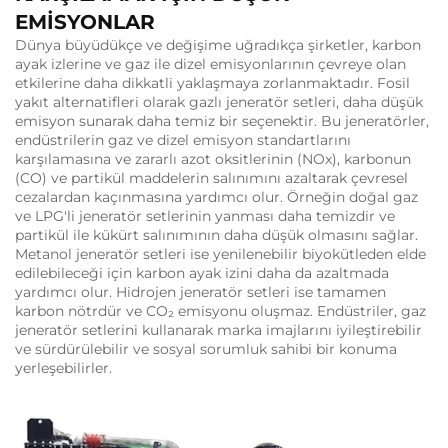
EMİSYONLAR
Dünya büyüdükçe ve değişime uğradıkça şirketler, karbon
ayak izlerine ve gaz ile dizel emisyonlarının çevreye olan
etkilerine daha dikkatli yaklaşmaya zorlanmaktadır. Fosil
yakıt alternatifleri olarak gazlı jeneratör setleri, daha düşük
emisyon sunarak daha temiz bir seçenektir. Bu jeneratörler,
endüstrilerin gaz ve dizel emisyon standartlarını
karşılamasına ve zararlı azot oksitlerinin (NOx), karbonun
(CO) ve partikül maddelerin salınımını azaltarak çevresel
cezalardan kaçınmasına yardımcı olur. Örneğin doğal gaz
ve LPG'li jeneratör setlerinin yanması daha temizdir ve
partikül ile kükürt salınımının daha düşük olmasını sağlar.
Metanol jeneratör setleri ise yenilenebilir biyokütleden elde
edilebileceği için karbon ayak izini daha da azaltmada
yardımcı olur. Hidrojen jeneratör setleri ise tamamen
karbon nötrdür ve CO₂ emisyonu oluşmaz. Endüstriler, gaz
jeneratör setlerini kullanarak marka imajlarını iyileştirebilir
ve sürdürülebilir ve sosyal sorumluk sahibi bir konuma
yerleşebilirler.