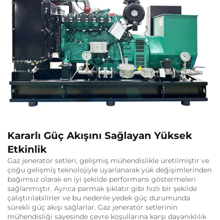
Kararlı Güç Akışını Sağlayan Yüksek
Etkinlik
Gaz jeneratör setleri, gelişmiş mühendislikle üretilmiştir ve
çoğu gelişmiş teknolojiyle uyarlanarak yük değişimlerinden
bağımsız olarak en iyi şekilde performans göstermeleri
sağlanmıştır. Ayrıca parmak şıklatır gibi hızlı bir şekilde
çalıştırılabilirler ve bu nedenle yedek güç durumunda
sürekli güç akışı sağlarlar. Gaz jeneratör setlerinin
mühendisliği sayesinde çevre koşullarına karşı dayanıklılık