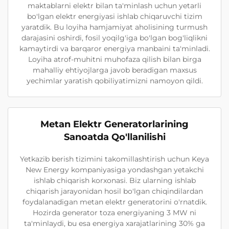
maktablarni elektr bilan ta'minlash uchun yetarli
bo'lgan elektr energiyasi ishlab chiqaruvchi tizim
yaratdik. Bu loyiha hamjamiyat aholisining turmush
darajasini oshirdi, fosil yoqilg'iga bo'lgan bog'liqlikni
kamaytirdi va barqaror energiya manbaini ta'minladi.
Loyiha atrof-muhitni muhofaza qilish bilan birga
mahalliy ehtiyojlarga javob beradigan maxsus
yechimlar yaratish qobiliyatimizni namoyon qildi.
Metan Elektr Generatorlarining
Sanoatda Qo'llanilishi
Yetkazib berish tizimini takomillashtirish uchun Keya
New Energy kompaniyasiga yondashgan yetakchi
ishlab chiqarish korxonasi. Biz ularning ishlab
chiqarish jarayonidan hosil bo'lgan chiqindilardan
foydalanadigan metan elektr generatorini o'rnatdik.
Hozirda generator toza energiyaning 3 MW ni
ta'minlaydi, bu esa energiya xarajatlarining 30% ga