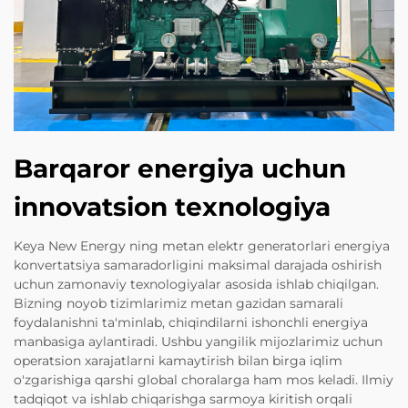
Barqaror energiya uchun
innovatsion texnologiya
Keya New Energy ning metan elektr generatorlari energiya
konvertatsiya samaradorligini maksimal darajada oshirish
uchun zamonaviy texnologiyalar asosida ishlab chiqilgan.
Bizning noyob tizimlarimiz metan gazidan samarali
foydalanishni ta'minlab, chiqindilarni ishonchli energiya
manbasiga aylantiradi. Ushbu yangilik mijozlarimiz uchun
operatsion xarajatlarni kamaytirish bilan birga iqlim
o'zgarishiga qarshi global choralarga ham mos keladi. Ilmiy
tadqiqot va ishlab chiqarishga sarmoya kiritish orqali