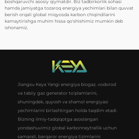
boshqaruvchi asosiy qiymatdir. Biz tadbirkorlik sohasi
hamda jamiyatga tozaroq energiya yechimlari bilan quvvat
berish orqali global miqyosda karbon chiqindilarini
kamaytirishga muhim hissa qo'shishimiz mumkin deb
ishonamiz.
Jiangsu Keya Yangi energiya biogaz, vodorod
va tabiiy gaz generator to'plamlarini,
shuningdek, quyosh va shamol energiyasi
yechimlarini birlashtirgan holda taqdim etadi.
Bizning ilmiy-tadqiqotga asoslangan
yondashuvimiz global karbonneytrallik uchun
samarali, barqaror energiya tizimlarini