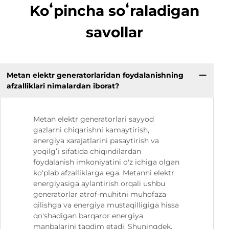
Koʻpincha soʻraladigan
savollar
Metan elektr generatorlaridan foydalanishning
afzalliklari nimalardan iborat?
Metan elektr generatorlari sayyod
gazlarni chiqarishni kamaytirish,
energiya xarajatlarini pasaytirish va
yoqilgʻi sifatida chiqindilardan
foydalanish imkoniyatini o'z ichiga olgan
ko'plab afzalliklarga ega. Metanni elektr
energiyasiga aylantirish orqali ushbu
generatorlar atrof-muhitni muhofaza
qilishga va energiya mustaqilligiga hissa
qo'shadigan barqaror energiya
manbalarini taqdim etadi. Shuningdek,