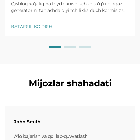
Qishloq xo'jaligida foydalanish uchun to'g'ri biogaz
generatorini tanlashda qiyinchilikka duch kormisiz?
Fermerlik ehtiyojlari uchun muhim tanlash mezonlari,
samaradorlik maslahatlari va eng yaxshi modellar
BATAFSIL KO'RISH
haqida ma'lumot oling. Bepul xaridorga nazorat
ro'yxatini hoziroq oling.
Mijozlar shahadati
John Smith
A'lo bajarish va qo'llab-quvvatlash