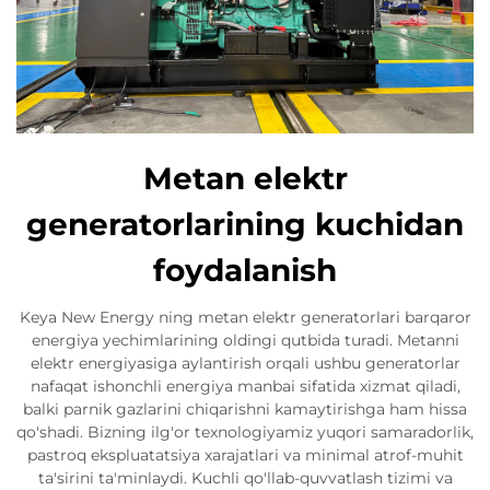
Metan elektr
generatorlarining kuchidan
foydalanish
Keya New Energy ning metan elektr generatorlari barqaror
energiya yechimlarining oldingi qutbida turadi. Metanni
elektr energiyasiga aylantirish orqali ushbu generatorlar
nafaqat ishonchli energiya manbai sifatida xizmat qiladi,
balki parnik gazlarini chiqarishni kamaytirishga ham hissa
qo'shadi. Bizning ilg'or texnologiyamiz yuqori samaradorlik,
pastroq ekspluatatsiya xarajatlari va minimal atrof-muhit
ta'sirini ta'minlaydi. Kuchli qo'llab-quvvatlash tizimi va