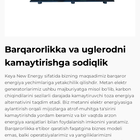
Barqarorlikka va uglerodni
kamaytirishga sodiqlik
Keya New Energy sifatida bizning maqsadimiz barqaror
energiya yechimlariga yetakchilik qilishdir. Metan elektr
generatorlarimiz ushbu majburiyatga misol bo'lib, karbon
chiqindilarini sezilarli darajada kamaytiruvchi toza energiya
alternativini taqdim etadi. Biz metanni elektr energiyasiga
aylantirish orqali mijozlarga atrof-muhitga ta'sirini
kamaytirishda yordam beramiz va bir vaqtda arzon
energiya xarajatlari bilan foydalanish imkonini yaratamiz.
Barqarorlikka e'tibor qaratish faqatgina biznes modeli
emas, balki operatsiyalarimiz va yangiliklarimizni