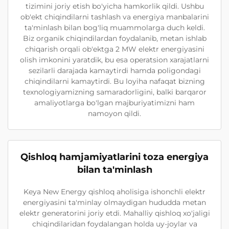
tizimini joriy etish bo'yicha hamkorlik qildi. Ushbu
ob'ekt chiqindilarni tashlash va energiya manbalarini
ta'minlash bilan bog'liq muammolarga duch keldi.
Biz organik chiqindilardan foydalanib, metan ishlab
chiqarish orqali ob'ektga 2 MW elektr energiyasini
olish imkonini yaratdik, bu esa operatsion xarajatlarni
sezilarli darajada kamaytirdi hamda poligondagi
chiqindilarni kamaytirdi. Bu loyiha nafaqat bizning
texnologiyamizning samaradorligini, balki barqaror
amaliyotlarga bo'lgan majburiyatimizni ham
namoyon qildi.
Qishloq hamjamiyatlarini toza energiya
bilan ta'minlash
Keya New Energy qishloq aholisiga ishonchli elektr
energiyasini ta'minlay olmaydigan hududda metan
elektr generatorini joriy etdi. Mahalliy qishloq xo'jaligi
chiqindilaridan foydalangan holda uy-joylar va