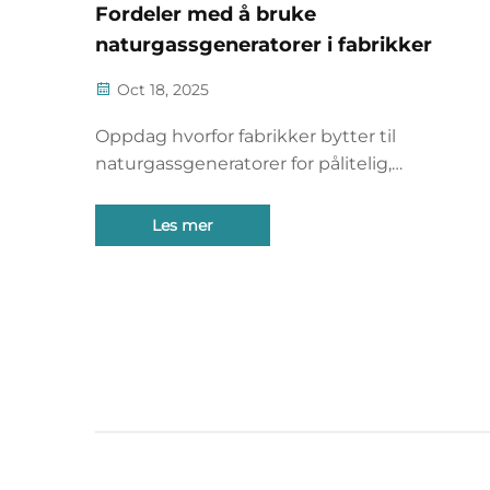
Fordeler med å bruke
naturgassgeneratorer i fabrikker
Oct 18, 2025
Oppdag hvorfor fabrikker bytter til
naturgassgeneratorer for pålitelig,
kostnadseffektiv og renere kraft. Reduser uts
og energikostnader i dag. Lær mer.
Les mer