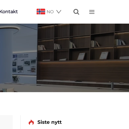


Kontakt
NO
Siste nytt