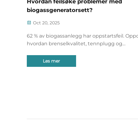
Hvordan feilsøke problemer med
biogassgeneratorsett?
Oct 20, 2025
62 % av biogassanlegg har oppstartsfeil. Op
hvordan brenselkvalitet, tennplugg og
sanntidsovervåkning raskt løser vanlige
problemer. Få den fullstendige feilsøkinggu
Les mer
nå.