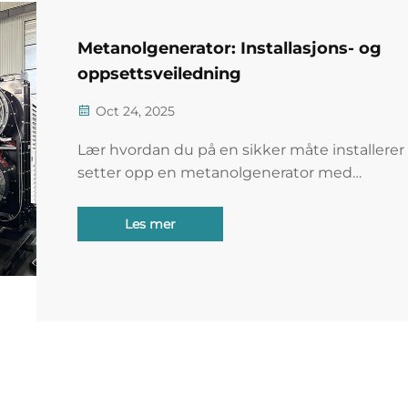
Metanolgenerator: Installasjons- og
oppsettsveiledning
Oct 24, 2025
Lær hvordan du på en sikker måte installerer
setter opp en metanolgenerator med
ekspertveiledning om ventilasjon, elektriske
tilkoblinger og håndtering av drivstoff. Maks
Les mer
effektivitet og etterlevelse – last ned din
komplette oppsettsjekkliste i dag.