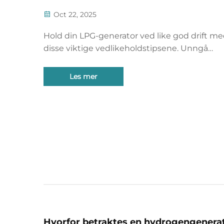
Oct 22, 2025
Hold din LPG-generator ved like god drift m
disse viktige vedlikeholdstipsene. Unngå
avbrytelser, forleng levetiden og sikre påliteli
strømforsyning. Lær mer nå.
Les mer
Hvorfor betraktes en hydrogengenera