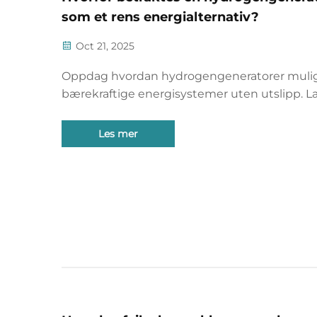
som et rens energialternativ?
Oct 21, 2025
Oppdag hvordan hydrogengeneratorer mulig
bærekraftige energisystemer uten utslipp. L
om grønn hydrogen, elektrolyse og praktiske
anvendelser i industrien og transport. Utfors
Les mer
fremtidens rene drivstoff.