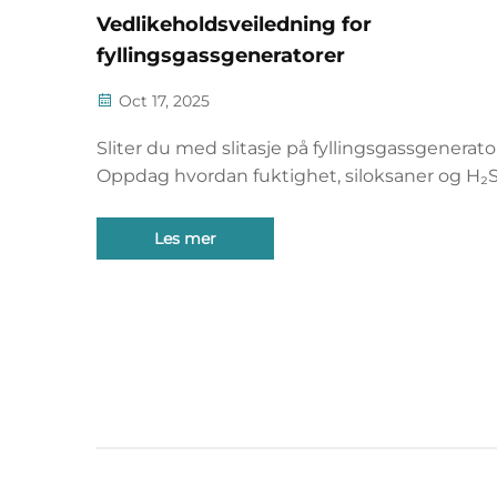
Vedlikeholdsveiledning for
fyllingsgassgeneratorer
Oct 17, 2025
Sliter du med slitasje på fyllingsgassgenerato
Oppdag hvordan fuktighet, siloksaner og H₂
påvirker ytelsen – og få datadrevne
vedlikeholdsstrategier som reduserer nedeti
Les mer
med 41 %. Last ned din handlingsorienterte
veiledning nå.