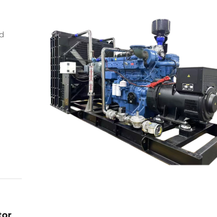
ed
g
tor