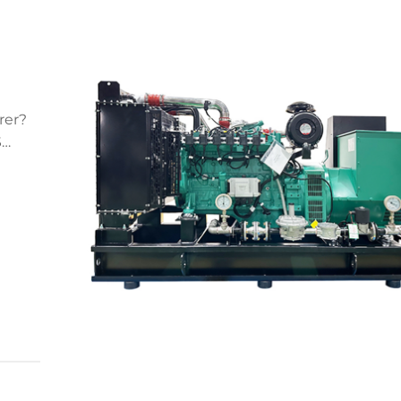
rer?
S
d