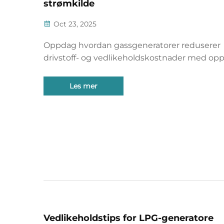
strømkilde
Oct 23, 2025
Oppdag hvordan gassgeneratorer reduserer
drivstoff- og vedlikeholdskostnader med oppt
%, med mer enn 18 000 USD i årlige besparel
raskere avkastning på investeringen. Reduse
Les mer
nedetid og stabiliser energibudsjettene. Lær
Vedlikeholdstips for LPG-generatore