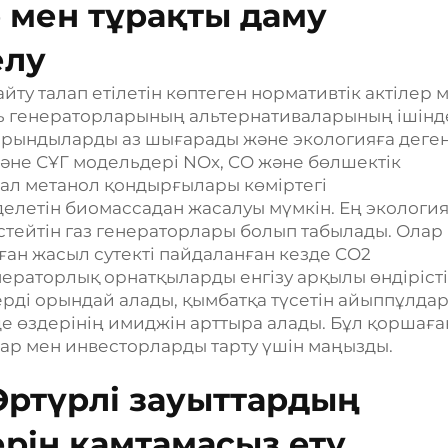
 мен тұрақты даму
елу
йту талап етілетін көптеген нормативтік актілер 
ь генераторларының альтернативаларының ішінде
рындыларды аз шығарады және экологияға деге
 және СҰГ модельдері NOx, CO және бөлшектік
ал метанол қондырғылары көміртегі
елетін биомассадан жасалуы мүмкін. Ең экологи
стейтін газ генераторлары болып табылады. Олар
ған жасыл сутекті пайдаланған кезде CO2
раторлық орнатқыларды енгізу арқылы өндірісті
ерді орындай алады, қымбатқа түсетін айыппұлда
де өздерінің имиджін арттыра алады. Бұл қоршаға
лар мен инвесторларды тарту үшін маңызды.
Әртүрлі зауыттардың
ерін қамтамасыз ету