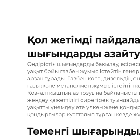
Қол жетімді пайдала
шығындарды азайт
Өндірістік шығындарды бақылау, әсіре
уақыт бойы газбен жұмыс істейтін гене
арзан тұрады. Газбен қоса, дизельдің ө
газы және метанолмен жұмыс істейтін қ
Қозғалтқыштың аз тозуына байланысты 
жөндеу қажеттілігі сирегірек туындайд
уақытты үнемдеу өте үлкен және қонды
қондырғылар қуатталып тұрған кезде жү
Төменгі шығарындыл