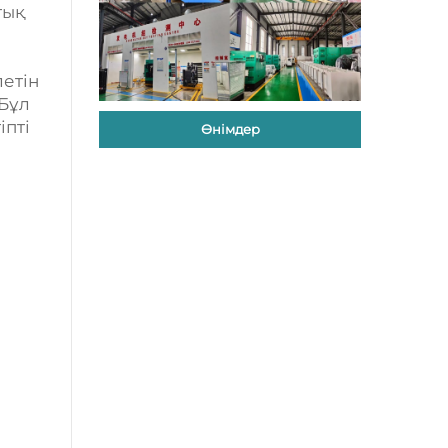
тық
етін
 Бұл
іпті
Өнімдер