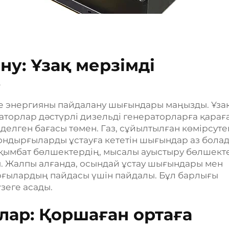
ну: Ұзақ мерзімді
у
се энергияны пайдалану шығындары маңызды. Ұза
раторлар дәстүрлі дизельді генераторларға қарағ
ңделген бағасы төмен. Газ, сұйылтылған көмірсуте
ондырғыларды ұстауға кететін шығындар аз болад
қымбат бөлшектердің, мысалы ауыстыру бөлшекте
ы. Жалпы алғанда, осындай ұстау шығындары мен
рғылардың пайдасы үшін пайдалы. Бұл барлығы
зеге асады.
ар: Қоршаған ортаға