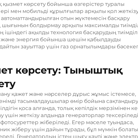
ық қызмет көрсету бойынша өзгерістер туралы
лері мен мобильді құрылғылар арқылы қол жеткіз
і автоматтандырылған отын жүктемесін басқару
 шығынын болдырмау арқылы максималды тиімділ
 ішіндегі ақылды технология басқарудың тиімділі
ді және энергия бойынша шешім қабылдауды
лдайтын зауыттар үшін газ орнатылымдары бәсеке
мет көрсету: Тыныштық
ету
алану қажет және нәрселер дұрыс жұмыс істемесе,
Сенімді тасымалдаушылар өмір бойына сақтандыр
дігін қоса алғанда, толық кепілдік мерзімінен ке
ау үшін жеткізу алдында генераторлар тексерілед
фотосуреттер жіберіледі. Егер мәселе туындаса,
хник жіберу үшін дайын тұрады, бұл мүмкін болат
ереді. Генератордың істен шығу қаупі және электр