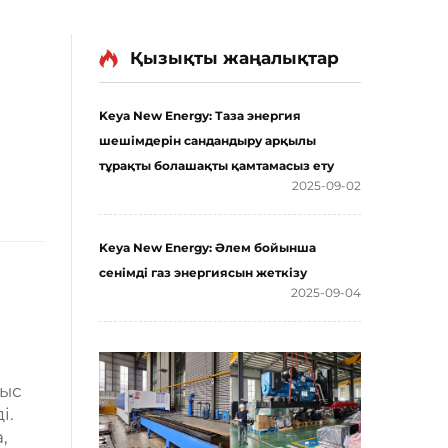
Қызықты жаңалықтар
Keya New Energy: Таза энергия
шешімдерін сандандыру арқылы
тұрақты болашақты қамтамасыз ету
2025-09-02
Keya New Energy: Әлем бойынша
сенімді газ энергиясын жеткізу
2025-09-04
мыс
і.
,