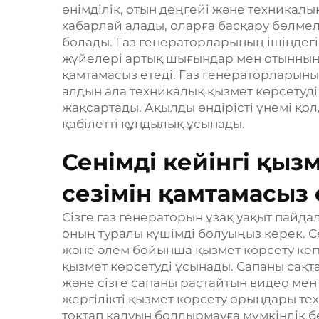
өнімділік, отын деңгейі және техникал
хабарлай алады, оларға басқару бөлме
болады. Газ генераторларының ішіндег
жүйелері артық шығындар мен отынның
қамтамасыз етеді. Газ генераторларының
алдын ала техникалық қызмет көрсету
жақсартады. Ақылды өндірісті үнемі қо
қабілетті құндылық ұсынады.
Сенімді кейінгі қыз
сезімін қамтамасыз 
Сізге газ генераторын ұзақ уақыт пайд
оның туралы күшімді болуыңыз керек. 
және әлем бойынша қызмет көрсету кепіл
қызмет көрсетуді ұсынады. Сапаны сақт
және сізге сапаны растайтын видео мен 
жергілікті қызмет көрсету орындары те
тоқтап қалуын болдырмауға мүмкіндік б