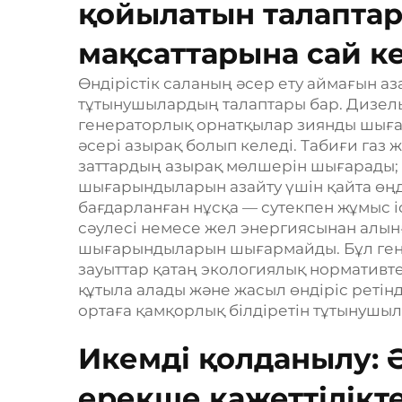
қойылатын талаптар
мақсаттарына сай к
Өндірістік саланың әсер ету аймағын аза
тұтынушылардың талаптары бар. Дизел
генераторлық орнатқылар зиянды шыға
әсері азырақ болып келеді. Табиғи газ
заттардың азырақ мөлшерін шығарады; 
шығарындыларын азайту үшін қайта өңд
бағдарланған нұсқа — сутекпен жұмыс і
сәулесі немесе жел энергиясынан алын
шығарындыларын шығармайды. Бұл гене
зауыттар қатаң экологиялық нормативт
құтыла алады және жасыл өндіріс ретін
ортаға қамқорлық білдіретін тұтынушы
Икемді қолданылу: 
ерекше қажеттілікт