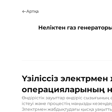
Артқа
Неліктен газ генератор
Үзіліссіз электрмен
операцияларының не
Өндірістік зауыттар өндіріс сызығының 
істеуі және процестің маңызды кезеңде
Электрмен жабдықтудағы қысқа уақыттық 