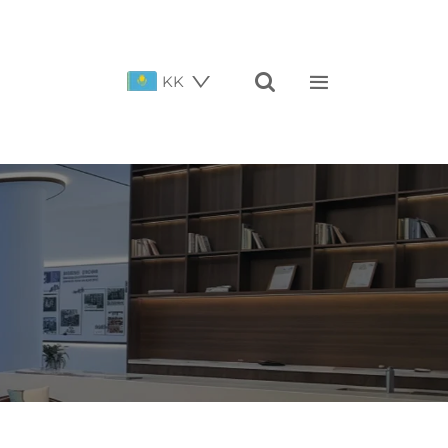


KK