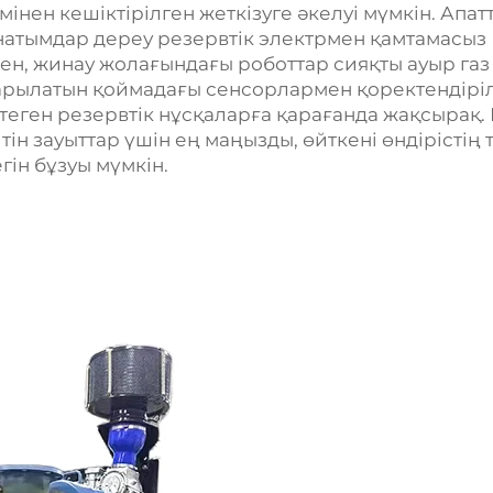
ен кешіктірілген жеткізуге әкелуі мүмкін. Апат
рнатымдар дереу резервтік электрмен қамтамасыз
ен, жинау жолағындағы роботтар сияқты ауыр газ
арылатын қоймадағы сенсорлармен қоректендіріл
птеген резервтік нұсқаларға қарағанда жақсырақ.
йтін зауыттар үшін ең маңызды, өйткені өндірістің т
егін бұзуы мүмкін.