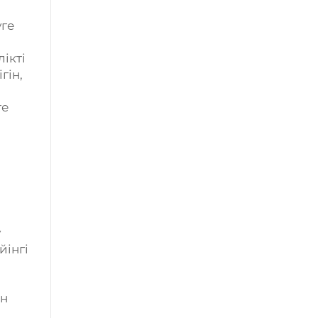
уге
ікті
гін,
ге
у
йінгі
і
ын