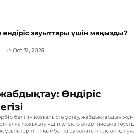
ы өндіріс зауыттары үшін маңызды?
Oct 31, 2025
 жабдықтау: Өндіріс
гізі
әрбір бөлігін қозғалыста ұстау, жабдықтардың жұ
рін алға жылжыту үшін электр энергиясына тәуелд
үзілістер тіпті қымбатқа сұранатын тоқтап қалуға