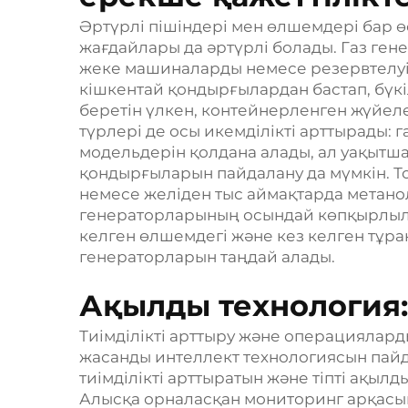
Әртүрлі пішіндері мен өлшемдері бар ө
жағдайлары да әртүрлі болады. Газ ген
жеке машиналарды немесе резервтелуі 
кішкентай қондырғылардан бастап, бүкі
беретін үлкен, контейнерленген жүйеле
түрлері де осы икемділікті арттырады: 
модельдерін қолдана алады, ал уақытш
қондырғыларын пайдалану да мүмкін. Т
немесе желіден тыс аймақтарда метанол
генераторларының осындай көпқырлылығ
келген өлшемдегі және кез келген тұрақ
генераторларын таңдай алады.
Ақылды технология:
Тиімділікті арттыру және операциялард
жасанды интеллект технологиясын пай
тиімділікті арттыратын және тіпті ақыл
Алысқа орналасқан мониторинг арқасы