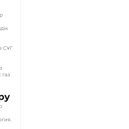
ар
дік
е СҰГ
з
 газ
ру
р
огия.