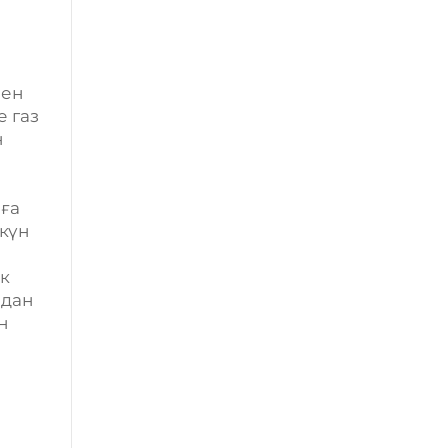
мен
 газ
н
яға
 күн
к
рдан
н