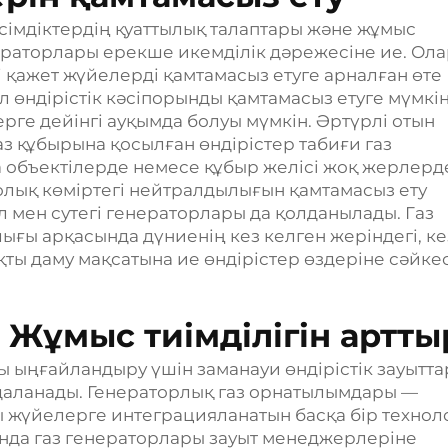
сімдіктердің қуаттылық талаптары және жұмыс
ераторлары ерекше икемділік дәрежесіне ие. Ол
қажет жүйелерді қамтамасыз етуге арналған өте
л өндірістік кәсіпорынды қамтамасыз етуге мүмкін
рге дейінгі ауқымда болуы мүмкін. Әртүрлі отын
газ құбырына қосылған өндірістер табиғи газ
а объектілерде немесе құбыр желісі жоқ жерлерд
олық көміртегі нейтралдылығын қамтамасыз ету
 мен сутегі генераторлары да қолданылады. Газ
ы арқасында дүниенің кез келген жеріндегі, ке
ты даму мақсатына ие өндірістер өздеріне сәйкес
 Жұмыс тиімділігін артты
ы ыңғайландыру үшін заманауи өндірістік зауытта
даланады. Генераторлық газ орнатылымдары —
ды жүйелерге интеграцияланатын басқа бір технол
нда газ генераторлары зауыт менеджерлеріне