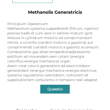
Methanolis Generatricis
Principium Operativum
Methanolum systema suppeditandi (filtrum, injector)
precise tradit et cum aere in ratiōne mistum ignit.
Mistura in cylindrum motoris ad comprimendum
intrōit, a scintillīs (variātiō motoris a gasolina) aut
comprimendō (variātiō motoris a gasolio) accensum.
Combustiōnis gas altae temperātūrae/pressionis
pistillum ad movendam eam rotam (energia
calorifica→energia mechanica) urget.
Axem rotat rotoris generatōris ad electricitātem
generandam (energia mechanica→energia electrica);
systema regulātiōnis celeritātem, voltionem et
supplicationem carburantis in tempore reali adaptat.
Quaestio