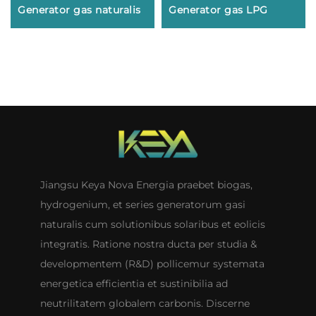
Generator gas naturalis
Generator gas LPG
Jiangsu Keya Nova Energia praebet biogas,
hydrogenium, et series generatorum gasi
naturalis cum solutionibus solaribus et eolicis
integratis. Ratione nostra ducta per studia &
developmentem (R&D) pollicemur systemata
energetica efficientia et sustinibilia ad
neutrilitatem globalem carbonis. Discerne