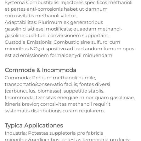
Systema Combustibilis: Injectores specificos methanoli
et partes anti-corrosionis habet ut damnum
corrosivitatis methanoli vitetur.
Adaptabilitas: Plurimum ex generatoribus
gasoliniciis/diesel modificata; quaedam methanol-
gasoline dual-fuel conversionem supportant.
Custodia Emissionis: Combustio sine sulfuro, cum
minoribus NOₓ; dispositivo ad tractandum fumum opus
est ad emissionem formaldehydi minuendam.
Commoda & Incommoda
Commoda: Pretium methanoli humile,
transportatio/conservatio facilis; fontes diversi
(carbunculus, biomassa), suppetitio stablis.
Incommoda: Densitas energiae minor quam gasoliniae,
itineris brevior; corrosivitas methanoli requirit
systematis distributionis curam regularem.
Typica Applicationes
Industria: Potestas suppletoria pro fabricis
minoribus/mediocribus, potestas temporaria pro locis