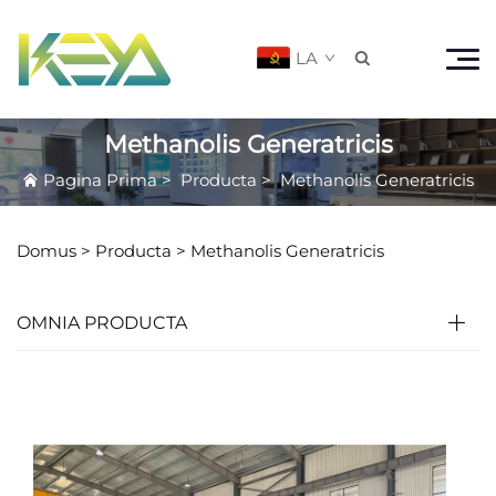
LA

Methanolis Generatricis
Pagina Prima
>
Producta
>
Methanolis Generatricis
Domus >
Producta
>
Methanolis Generatricis
OMNIA PRODUCTA