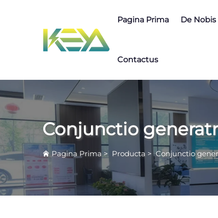
Pagina Prima
De Nobis
Contactus
Conjunctio generatr
Pagina Prima
>
Producta
>
Conjunctio gener