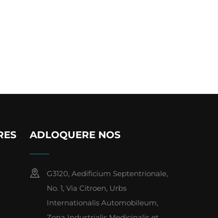
RES
ADLOQUERE NOS
G3120, Aedificium Septentrionale,
No. 1, Via Citroen, Urbs
Internationalis Automobileum,
Zona Industrialis Medicinalis et