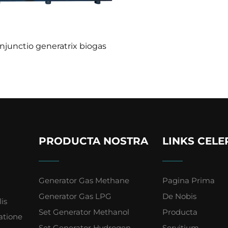
njunctio generatrix biogas
PRODUCTA NOSTRA
LINKS CELE
Generator Gas Methane
Pagina Prima
Generator Gas LPG
De Nobis
is
Set Generator Methanol
Producta
Ratione
Set Generator Hydrogen
Servitium