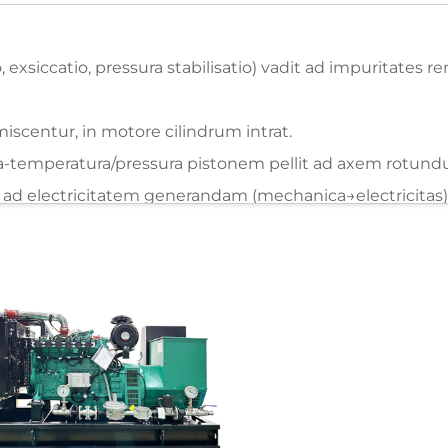
, exsiccatio, pressura stabilisatio) vadit ad impuritat
iscentur, in motore cilindrum intrat.
s alta-temperatura/pressura pistonem pellit ad axem rot
it ad electricitatem generandam (mechanica→electricitas
t.