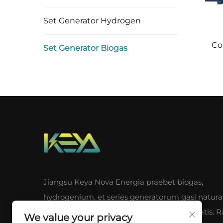
Set Generator Hydrogen
Co
Set Generator Biogas
Jiangsu Keya Nova Energia praebet biogas,
hydrogenium, et series generatorum gasi natural
cum solutionibus solaribus et eolicis integratis. 
We value your privacy