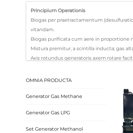
Principium Operationis
Biogas per praetractamentum (desulfuratio
vitandam.
Biogas purificata cum aere in proportione m
Mistura premitur, a scintilla inducta; ga
Axis rotundus generatoris axem rotare fac
et celeritatem pro constante effluvio regola
OMNIA PRODUCTA
Generator Gas Methane
Generator Gas LPG
Set Generator Methanol