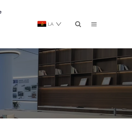
e


LA