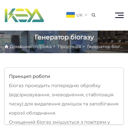
UK

Генератор біогазу
Домашня сторінка
>
Продукція
>
Генератор біогазу
Принцип роботи
Біогаз проходить попередню обробку
(відсірковування, зневоднення, стабілізація
тиску) для видалення домішок та запобігання
корозії обладнання.
Очищений біогаз змішується з повітрям у