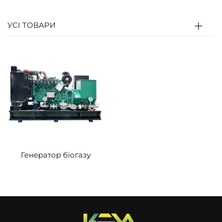
певному співвідношенні та подається у
циліндр двигуна.
УСІ ТОВАРИ
Суміш стискається та запалюється свічкою
запалювання; газ підвищеної температури/
тиску штовхає поршень, щоб обертати
колінчастий вал (теплова→механічна енергія).
Колінчастий вал обертає ротор генератора
для виробництва електроенергії
(механічна→електрична енергія); система
керування регулює подачу біогазу та
Генератор біогазу
швидкість для стабільного виходу.